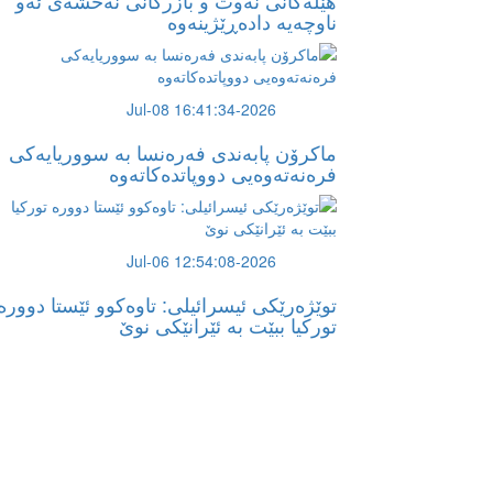
هێڵەکانى نەوت و بازرگانى نەخشەى ئەو
ناوچەیە دادەڕێژینەوە
2026-Jul-08 16:41:34
ماکرۆن پابەندی فەرەنسا بە سووریایەکی
فرەنەتەوەیی دووپاتدەکاتەوە
2026-Jul-06 12:54:08
توێژەرێكی ئیسرائیلی: تاوەكوو ئێستا دوورە
توركیا ببێت بە ئێرانێكی نوێ