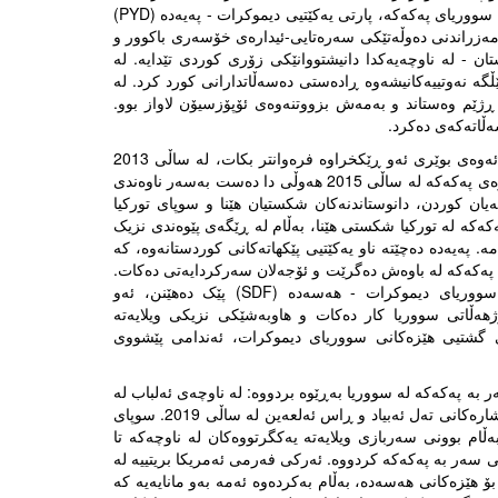
حکوومەتی لە باکووری ڕۆژهەڵاتی سووریا کشاندەوە، ڕێگەدان بە لقی سووریای پەکەکە، پارتی یەکێتیی دیموکرات - پەیەدە (PYD)
زییەکەی، یەکینەکانی پاراستنی گەل - یەپەگە (YPG) بۆ دامەزراندنی دەوڵەتێکی سەرەتایی-ئیدارەی خۆسەری باکوور و
ن - لە ناوچەیەکدا دانیشتووانێکی زۆری کوردی تێدایە. لە
گە نەوتییەکانیشەوە ڕادەستی دەسەڵاتدارانی کورد کرد. لە
 ڕژێم وەستاند و بەمەش بزووتنەوەی ئۆپۆزسیۆن لاواز بوو.
ەڵاتەکەی دەکرد.
تورکیا لە ترسی ئەوەی بەهێزکردنی لقی سووریای پەکەکە ببێتە هۆی ئەوەی بوێری ئەو ڕێکخراوە فرەوانتر بکات، لە ساڵی 2013
دەستی بە دانوستاندنەکانی ئاشتی لەگەڵ ئۆجەلان کرد. وەلێ دوای ئەوەی پەکەکە لە ساڵی 2015 هەوڵی دا دەست بەسەر ناوەندی
یان کوردن، دانوستاندنەکان شکستیان هێنا و سوپای تورکیا
ەکە لە تورکیا شکستی هێنا، بەڵام لە ڕێگەی پێوەندی نزیک
. پەیەدە دەچێتە ناو یەکێتیی پێکهاتەکانی کوردستانەوە، کە
، ئامانجە سیاسییەکانی پەکەکە لە باوەش دەگرێت و ئۆجەلان سەرکردایەتی دەکات.
ئەندامانی پەکەکە چوونەتە ناو یەپەگە، بەشێکی زۆری هێزەکانی سووریای دیموکرات - هەسەدە (SDF) پێک دەهێنن، ئەو
ەڵاتی سووریا کار دەکات و هاوبەشێکی نزیکی ویلایەتە
گشتیی هێزەکانی سووریای دیموکرات، ئەندامی پێشووی
ە پەکەکە لە سووریا بەڕێوە بردووە: لە ناوچەی ئەلباب لە
ساڵی 2016، لە ناوچەی عەفرین لە ساڵی 2018، لە ڕێڕەوێکی نێوان شارەکانی تەل ئەبیاد و ڕاس ئەلعەین لە ساڵی 2019. سوپای
ڵام بوونی سەربازی ویلایەتە یەکگرتووەکان لە ناوچەکە تا
ی سەر بە پەکەکە کردووە. ئەرکی فەرمی ئەمریکا بریتییە لە
 هێزەکانی هەسەدە، بەڵام بەکردەوە ئەمە بەو مانایەیە کە