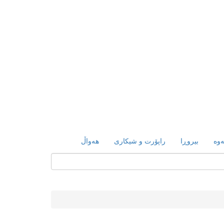
ەوە
بیروڕا
راپۆرت و شیکاری
هەواڵ