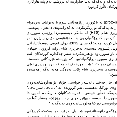
ەپەگە و پەکەکە تەنیا جیاوازییە لە دروشم. بەم پێیە هاوکاری
رکیای ئاڵۆز کردووە.
وەلێ لەگەڵ نەمانی ئەسەد، ڕەنگە چیتر حکوومەتی سەرەتایی (proto-state) لە باکووری ڕۆژهەڵاتی سووریا نەتوانێت بەردەوام
ەر بە پەکەکە بۆ ڕێگریکردن لە گەڕانەوەی داعش، پێویستی
بە بیرکردنەوە لە بژارەی تر دەبێت. گرووپی ئیسلامی دەستەی تەحریری شام (HTS) لە مانگی دیسەمبەردا ڕژێمی سووریای
کردەوە کە ڕێگەیان پێ بدات ئۆتۆنۆمی خۆیان بپارێزن. ئەو
گرووپەی ئێستە سەرکردایەتی سووریا دەکەن، مێژووی پێکدادانیان لەگەڵ کورددا هەیە: لە ساڵی 2012، دوای ئەوەی دەسەڵاتدارانی
ووپی پێشووی دەستەی تەحریری شام، واتە گرووپی جیهادی
تە ناو سووریاوە بۆ هێرشکردنە سەر چەکدارە کوردەکان. لەم
ری سووریا، ڕایگەیاندووە کە پێویستە هێزەکانی هەسەدە
ە دەستی دەوڵەتدا" بێت. مورهەف ئەبوو قەسرە، وەزیری نوێی
د دەستەی تەحریری شام پلانی یەدەگی هەیە ئەگەر هەسەدە
ەین."
دان جار جەختیان لەسەر خواستی خۆیان بۆ هەڵوەشاندنەوەی
وەی تورکیا، نەهێشتنی ئەو گرووپەی بە "ئامانجی ستراتیجی"
ە هەڵبوەشێننەوە؛ فەرماندەکانیان دەربکات، لەنێویاندا
ووریادا بەدەست بهێنن. دوای چەند ڕۆژێک، یەشار گولەر،
ولەویەتی تورکیا هەڵوەشاندنەوەی یەپەگەیە."
ڕێگەی دانوستاندنەوە بێت یان بەزۆر، ئەوا پەکەکە گورزێکی
سی سەربازی نییە: زەوییە تەختەکان بە درێژایی سنووری