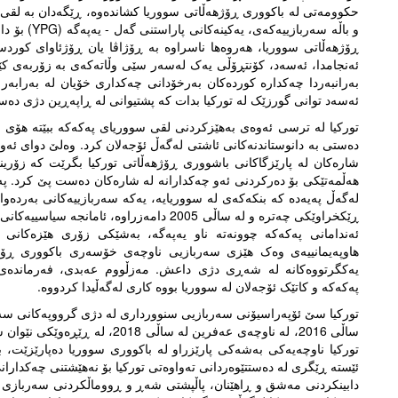
و باڵە سەربا
ڕۆژهەڵاتی سووریا، هەروەها ناسراوە بە ڕۆژاڤا یان ڕۆژئاوای کوردستا
ئەنجامدا، ئەسەد، کۆنتڕۆڵی یەک لەسەر سێی وڵاتەکەی بە زۆربەی کێڵ
بەرانبەردا چەکدارە کوردەکان بەرخۆدانی چەکداری خۆیان لە بەرابەر
ئەسەد توانی گورزێک لە تورکیا بدات کە پشتیوانی لە ڕاپەڕین دژی دەس
شارەکان لە پارێزگاکانی باشووری ڕۆژهەڵاتی تورکیا بگرێت کە زۆرینە
هەڵمەتێکی بۆ دەرکردنی ئەو چەکدارانە لە شارەکان دەست پێ کرد. پەک
لەگەڵ پەیەدە کە بنکەکەی لە سووریایە، یەکە سەربازییەکانی بەردەوامە
ڕێکخراوێکی چەترە و لە ساڵی 2005 دامەزراوە
هاوپەیمانییەی وەک هێزی سەربازیی ناوچەی خۆسەری باکووری ڕۆژه
یەکگرتووەکانە لە شەڕی دژی داعش. مەزڵووم عەبدی، فەرماندەی 
پەکەکە و کاتێک ئۆجەلان لە سووریا بووە کاری لەگەڵیدا کردووە.
تورکیا سێ ئۆپەراسیۆنی سەربازیی سنوورداری لە دژی گرووپەکانی سەر ب
تورکیا ناوچەیەکی بەشەکی پارێزراو لە باکووری سووریا دەپارێزێت، بە
ئێستە ڕێگری لە دەستتێوەردانی تەواوەتی تورکیا بۆ نەهێشتنی چەکداران
دابینکردنی مەشق و ڕاهێنان، پاڵپشتی شەڕ و ڕووماڵکردنی سەربازی بۆ