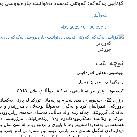
کۆتاییی پەکەکە؛ کەوتنی ئەسەد دەتوانێت چارەنووسی پ
هەواڵنێر
May 2025 10 - 00:05:15
گەورەتر
چووکتر
نوچە نێت
نووسینی: هەلیل قەرەڤێلی
وەرگێڕانی: سۆران جەلیل
"دەمەوێت پێش مردنم ئاشتی ببینم." عەبدوڵڵا ئۆجەلان، 2013
پەکەکە، گرووپێکی چەکدارییە و لە ساڵانی هەشتای سەدەی ڕابردووەوە
هەتاهەتایی بەسەردا سەپێنراوە. تا پاییزی ڕابردوو زیاتر لە سێ ساڵ ب
دیدارەکەی لەگەڵ شاندی دەم پارتی، دووەمین سەردانی لەم جۆرە بوو 
لەسەر ئەو دانوستاندنە بکەن کە لە مانگی ئۆکتۆبەردا خرابووە ڕوو: