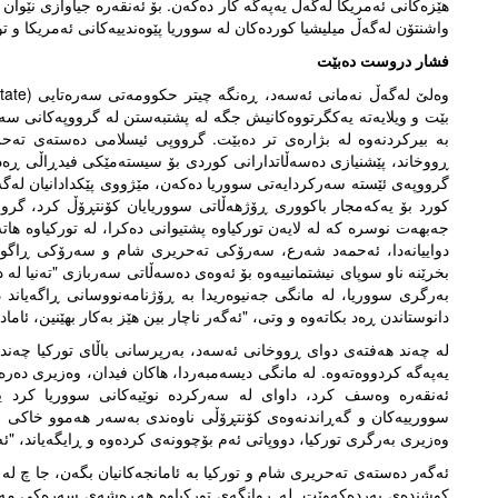
هێزەکانی ئەمریکا لەگەڵ یەپەگە کار دەکەن. بۆ ئەنقەرە جیاوازی نێوان ی
واشنتۆن لەگەڵ میلیشیا کوردەکان لە سووریا پێوەندییەکانی ئەمریکا و تو
فشار دروست دەبێت
بێت و ویلایەتە یەکگرتووەکانیش جگە لە پشتبەستن لە گرووپەکانی س
ڕووخاند، پێشنیازی دەسەڵاتدارانی کوردی بۆ سیستەمێکی فیدڕاڵی ڕەد 
کورد بۆ یەکەمجار باکووری ڕۆژهەڵاتی سووریایان کۆنتڕۆڵ کرد، گر
جەبهەت نوسرە کە لە لایەن تورکیاوە پشتیوانی دەکرا، لە تورکیاوە ها
دواییانەدا، ئەحمەد شەرع، سەرۆکی تەحریری شام و سەرۆکی ڕاگوزە
بخرێنە ناو سوپای نیشتمانییەوە بۆ ئەوەی دەسەڵاتی سەربازی "تەنیا ل
بەرگری سووریا، لە مانگی جەنیوەریدا بە ڕۆژنامەنووسانی ڕاگەیان
دانوستاندن ڕەد بکاتەوە و وتی، "ئەگەر ناچار بین هێز بەکار بهێنین، ئاماد
لە چەند هەفتەی دوای ڕووخانی ئەسەد، بەرپرسانی باڵای تورکیا چەن
یەپەگە کردووەتەوە. لە مانگی دیسەمبەردا، هاکان فیدان، وەزیری دەرە
ئەنقەرە وەسف کرد، داوای لە سەرکردە نوێیەکانی سووریا کرد یەپەگ
سوورییەکان و گەڕاندنەوەی کۆنتڕۆڵی ناوەندی بەسەر هەموو خاکی س
وەزیری بەرگری تورکیا، دووپاتی ئەم بۆچوونەی کردەوە و ڕایگەیاند، "ئە
ئەگەر دەستەی تەحریری شام و تورکیا بە ئامانجەکانیان بگەن، جا چ لە 
کوشندەی بەردەکەوێت. لە ڕوانگەی تورکیاوە هەڕەشەی سەرەکی مەتر