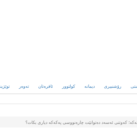
شتی
رۆشنبیری
دیمانە
کولتوور
ئافرەتان
تەوەر
توێژین
کەکە؛ کەوتنی ئەسەد دەتوانێت چارەنووسی پەکەکە دیاری بکات؟