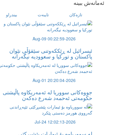
ئەمانەش ببینە
تازەکان
تایبەت
بیندراو
2026-Aug-09 00:22:59
ئیسرائیل لە ڕێككەوتنی سێقۆڵی نێوان
پاكستان و توركیا و سعوودیە نیگەرانە
2026-Aug-01 20:20:04
جووەكانی سووریا لە ئەمەریكاوە پاڵپشتی
حكومەتی ئەحمەد شەرع دەكەن
2026-Jul-24 12:02:13
لە سووریاوە بۆ ئیمارات پێشبڕکێى