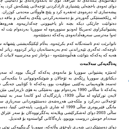
دیفاکتۆیەی بنکەکەی لە عێراقە، گوێ لە بانگەوازەکەی بۆ داماڵینی 
دوای ئەوەی باخچەلی پێشنیازی ئازادکردنی ئۆجەلانی پێشکەش کرد، پ
پیشەسازی لە دەرەوەی ئەنقەرە کرد و پێنج هاووڵاتی مەدەنی کوژران
لە ڕێکخستنێکی گەورەتر بۆ دەستەبەرکردنی پێگەی یەکسان و مافە دیموک
دەتوانێت جارێکی دیکە بچنە ناو یاخیبوونی چەکدارییەوە. هەروە
پشتیوانیکراوی ئەمریکا لەودیو سنوورەوە لە سووریا بەردەوام بێت لە د
ئەوا مەترسی سەرهەڵدانەوەی پەکەکە دەمێنێتەوە.
ناتوانرێت ئەم ئاستەنگانە کەم بکرێنەوە، بەڵام لێکتێگەیشتنی پێشهاتە س
ناوچەکە، ئەگەری تێپەڕاندنی ئەم بەربەستانەیان زیاتر کردووە. زیاتر 
هەیە کە پەکەکە بتوانێت هەڵبوەشێتەوە - دواجار ئەو مەترسییە لاببات 
پەناگەیەکی سەلامەت
دیکتاتۆری سووریا ڕێگەی بە ئۆجالان و شوێنکەوتووانی دا بنکەیەکی
ئەسەد هاوپەیمانی یەکێتیی سۆڤیەت بوو، پەکەکە تا کۆتاییی جەنگی سار
پەکەکە تا ساڵانی 1990 بەردەوام بوو، بەشێکی بە هۆی ناڕ
ئۆجەلانی دەرکرد و ملکەچی هەڕەشەی دەستتێوەردانی سەربازی سولە
مانگی فێبریوەری ساڵی 1999 لە شاری نایرۆبی، پای
ساڵی 2003 دوای لەشکرکێشی ویلایەتە یەکگرتووەکان بۆ سەر عێ
سەددام حوسێن دروست بووبوو، بارەگاکانی گواستەوە بۆ قەندیل.