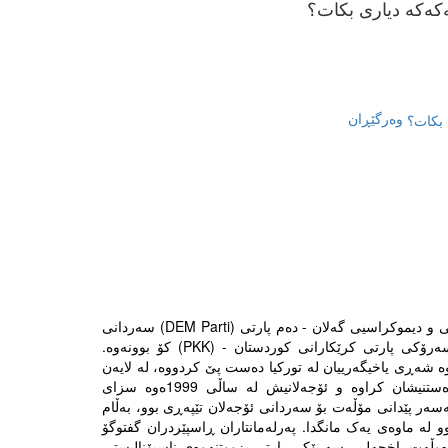
ەکەکە دیاری بکات؟
وەرگێڕان
ڕۆژی 22ی جەنیوەری، سێ ئەندام پەرلەمانی تورکیا لە پارتی یەکسانی و دیموکراسیی گەلان - دەم پارتی (DEM Parti) سەردانی
دوورگەی ئیمراڵییان کرد و لەگەڵ عەبدوڵڵا ئۆجەلان دامەزرێنەر و سەرۆکی پارتی کرێکارانی کوردستان - (PKK) کۆ بوونەوە.
 شەڕی یاخیگەرییان لە تورکیا دەست پێ کردووە، لە لایەن
تورکیا و ویلایەتە یەکگرتووەکانەوە وەک ڕێکخراوێکی تیرۆریستی دەستنیشان کراوە و ئۆجەلانیش لە ساڵی 1999ەوە سزای
ەسەر پێدانی مۆڵەت بۆ سەردانی ئۆجەلان تێپەڕی بوو، بەڵام
لە ماوەی یەک مانگدا. پەرلەمانتاران ڕاسپێردران گفتوگۆ
 دەوڵەت باخچەلی، سەرۆکی پارتی بزووتنەوەی ناسیۆنالیستی