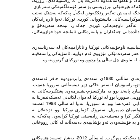
چەک و هەڵوەشاندنەوە دەگرێت یان نا. ڕاستییەکەی، ڕۆژێک
ەکەکە هێرشێکی تیرۆریستی بۆ سەر کۆمەڵگەیەکی سەربازی-
. جگە لەمەش ئەگەر ڕێککەوتن لەگەڵ پەکەکە بەشێک نەبێت
راسییەکانی دانیشتووانی کوردی تورکیا، ئەوا ناڕەزایەکان
ها ئەگەر ناوچەیەکی کوردی چەکدار، نیمچە سەربەخۆ و
اڵدەدانی چەکداران و پاڵنەرەکانی ئامانجە جوداخوازییەکان،
یاسییە ناوخۆیییەکانی تورکیا و نائارامییەکان لە سەرتاسەری
لە هەر سەردەمێکی مێژووی ئەم دواییە، ئاسۆیەکی ڕاستەقینە
کە لە ماوەی چل ساڵی ڕابردووەوە تورکیای گرتووەتەوە.
لەمێژە پشتیوانی سووریا بۆ مانەوەی پەکەکە گرینگ بووە. لە سەرەتای ساڵانی 1980ی سەدەی ڕابردووەوە حافز ئەسەدی
 ئۆپەراسیۆنیان لەسەر خاکی ژێر دەسەڵاتی سووریا هەبێت.
د پابەند بوو بە مارکسیزم-لینینیزمەوە. پشتگیرییەکانی لە
ەزاییی مێژووییی سووریا بوو لە تورکیا لە دوای لکاندنی ئەسکەندەریتا لە
لایەن تورکیاوە لە ساڵی 1939، پارێزگایەک لەو کاتەدا سەر بە ئینتیدابی فەرەنسا بوو لە سووریا. تەنیا لە ساڵی 1998 ئەسەد
یمان دەمیرێل، سەرۆک کۆماری تورکیا بوو. ئۆجەلان لە
تەختی کینیا، دەستگیر کرا و دەستبەجێ ڕادەستی تورکیا کرایەوە. پەکەکە لە
راق و بە قۆستنەوەی ئەو بۆشایییەی دەسەڵات لە کاتی ڕووخانی
دوای دەستپێکردنی شەڕی ناوخۆی وڵاتەکە، سووریا گرینگییەکی نوێی بۆ پەکەکە وەرگرت. لە ساڵی 2012، بەشار ئەسەد هێزەکانی