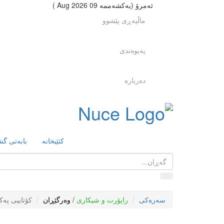
ئەمرۆ (یەکشەممە 09 2026 Aug )
ماڵپەڕی پێشوو
پەیوەندی
دەربارە
کتێبخانە
بابەتی گ
سەرەکی
راپۆرت و شیکاری
/
وەرگێڕان
کۆتاییی پە