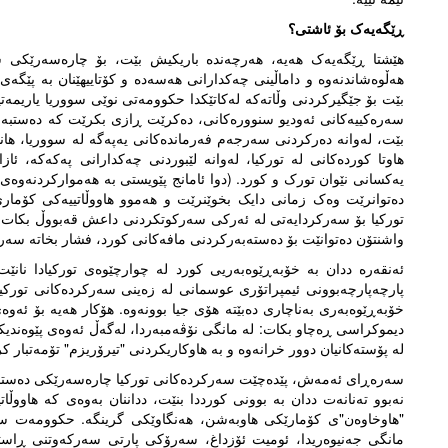
ڕێگەیەک بۆ ئاشتی؟
هێشتا ڕێگەیەک هەیە، هەرچەندە باریکیش بێت، بۆ چارەسەرێکی سیا
هەڵوەشاندنەوە و داماڵینی چەکدارانی هەسەدە و کۆتاییهێنان بە پێگە
بێت بۆ جێگیرکردنی وڵاتەکە لەکاتێکدا حکوومەتی نوێی سووریا یاریمەتی
سەرەکییەکانی ئەودیو سنوورەکانی، دەکرێت ڕازی بکرێت کە دەستبەرد
بێت، لەوانە دەرکردنی سەرجەم فەرماندەکانی یەپەگە لە سووریا، هاند
هاوتا کوردەکانی لە تورکیا، لەوانە لێبوردنی چەکدارانی پەکەکە، ئا
یەکسانی نێوان تورک و کورد. (دوا ئامانج پێویستی بە هەموارکردنەوەی د
دەتوانرێت وەک زمانی دایک بخوێنرێت و هەموو هاووڵاتییەکی کۆماری ت
تورکیا بۆ سەرکردایەتی لە ئەرکی سەرکوتکردنی داعش قەبووڵ بکات و
واشنتۆن دەتوانێت بۆ دەستەبەرکردنی مافەکانی کورد، فشار بخاتە سەر
ئەنقەرە ددان بە خۆبەڕێوەبەریی کورد لە چوارچێوەی تورکیادا نانێ
پارچەپارچەبوونی ئیمپراتۆری عوسمانی لە زەینی سەرکردەکانی تورکیاد
خۆبەڕێوەبەری بەناچاری دەبێتە هۆی جیا بوونەوە. هۆکار هەیە بۆ ئەوەی
دیموکراسی ڕەچاو بکات: لە مانگی نۆڤەمبەردا، لەگەڵ ئەوەی پێوەندی
لە پۆستەکانیان دوور خرانەوە و بە هاوکاریکردنی "تیرۆریزم" تۆمەتبار کر
سەرەڕای ئەمەش، پێدەچێت سەرکردەکانی تورکیا چارەسەرێکی دەستبەجێ
نەبوو تەنانەت ددان بە بوونی کورددا بنێت، دداننان بەوەی کە هاووڵ
"هاوخاوەن"ی کۆمارێکی هاوبەشن، هەنگاوێکی گرینگە. حکوومەت س
مانگی جەنیوەریدا، ئومیت ئۆزداغ، سەرۆکی پارتی سەرکەوتنی ڕاس