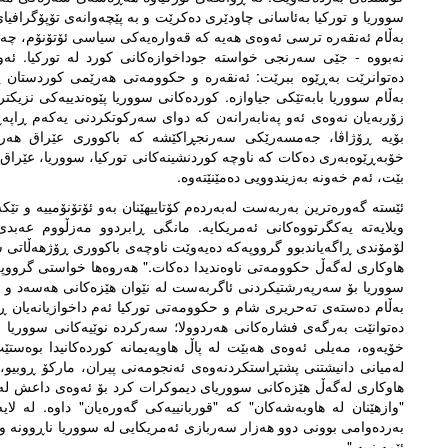
سووریا و تورکیا بەئاسانی چاودێری دەکرێت و بە پێچەوانەی تۆپۆگرافیای
بەڵام ئەنقەرە ترسی ئەوەی هەیە کە قەوارەیەکی سیاسی ئۆتۆنۆم، چەکدار
نەبووە - جێی سەرنجی خواستە جوداخوازەکانی کورد لە تورکیا. ئەو
دەتوانرێت بەڕێوە ببرێت: ئەنقەرە و حکوومەتی هەرێمی کوردستان پ
بەڵام سووریا بابەتێکی جیاوازە. کوردەکانی سووریا پێوەندییەکی نزیکت
بۆیە ڕۆژاڤا، جەمسەرێکی سەرنجڕاکێشە کە باکووری عێراق هەرگی
خۆبەڕێوەبەری دەکات کە ناوچە کوردنشینەکانی تورکیا، سووریا، عێراق 
بێت، ئەم خەونە بەزیندوویی دەمێنێتەوە.
ئێستە گەورەترین بەربەست لەبەردەم کۆتاییهێنان بەو ئۆتۆنۆمییە و تێ
ویلایەتە یەکگرتووەکانی ئەمریکایە. مانگی ڕابردوو مەزڵووم عەب
لۆمۆندی ڕاگەیاندبوو گرووپەکە دەیەوێت ناوچەی باکووری ڕۆژهەڵاتی 
هاوکاری لەگەڵ حکوومەتی ناوەندیدا دەکات." هەروەها خواستی گرووپە
سووریا بۆ سەرپەرشتیکردنی ئاگربەست لە نێوان هێزەکانی هەسەد و سو
بەڵام دەستەی تەحریری شام و حکوومەتی تورکیا ئەم داخوازیانەیان ڕەد
دەتوانێت بەرگەی فشارەکانی هەردوولا؛ سەرکردە نوێیەکانی سووریا و پ
خۆیەوە، مەیلی ئەوەی هەبێت لە پاڵ هاوپەیمانە کوردەکانیدا بوەستێ
لەمیانی دانیشتنی پشتڕاستکردنەوەی ئەنجومەنی پیران، مارکۆ ڕوبیو،
هاوکاری لەگەڵ هێزەکانی سووریای دیموکرات کرد بۆ ئەوەی داعش لەژێ
"وازهێنان لە هاوبەشەکان" کە "قوربانییەکی گەورەیان" داوە. لە 
بەردەوامی بوونی دوو هەزار سەربازی ئەمریکایی لە سووریا ناڕوونە و ه
ئێمە نییە."