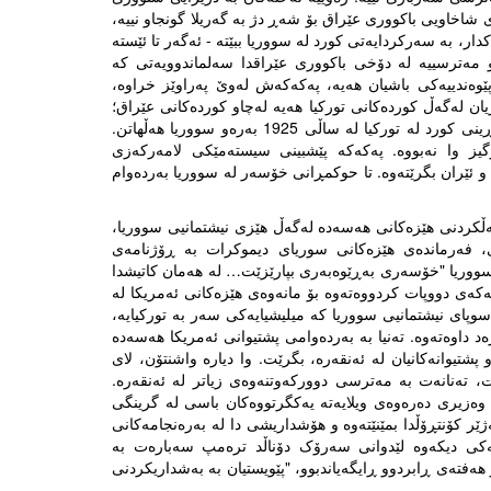
 شاخاویی باکووری عێراق بۆ شەڕ دژ بە گەریلا گونجاو نییە،
، بە سەرکردایەتی کورد لە سووریا ببێتە - ئەگەر تا ئێستە
 مەترسییە لە دۆخی باکووری عێراقدا سەلماندوویەتی کە
ێوەندییەکی باشیان هەیە، پەکەکەش لەوێ پەراوێز خراوە،
ریان لەگەڵ کوردەکانی تورکیا هەیە لەچاو کوردەکانی عێراق؛
زۆربەیان نەوەی ئەو پەنابەرانەن کە دوای سەرکوتکردنی یەکەم ڕاپەڕینی کورد لە تورکیا لە ساڵی 1925 بەرەو سووریا هەڵهاتن.
ز وا نەبووە. پەکەکە پێشبینی سیستەمێکی لامەرکەزی
و ئێران بگرێتەوە. تا حوکمڕانی خۆسەر لە سووریا بەردەوام
کەڵکردنی هێزەکانی هەسەدە لەگەڵ هێزی نیشتمانیی سووریا،
دی، فەرماندەی هێزەکانی سوریای دیموکرات بە ڕۆژنامەی
سووریا "خۆسەری بەڕێوەبەری بپارێزێت… لە هەمان کاتیشدا
کەی دووپات کردووەتەوە بۆ مانەوەی هێزەکانی ئەمریکا لە
پای نیشتمانیی سووریا کە میلیشیایەکی سەر بە تورکیایە،
 داوەتەوە. تەنیا بە بەردەوامی پشتیوانی ئەمریکا هەسەدە
شتیوانەکانیان لە ئەنقەرە، بگرێت. وا دیارە واشنتۆن، لای
ت، تەنانەت بە مەترسی دوورکەوتنەوەی زیاتر لە ئەنقەرە.
 وەزیری دەرەوەی ویلایەتە یەکگرتووەکان باسی لە گرینگی
ر کۆنتڕۆڵدا بمێنێتەوە و هۆشداریشی دا لە بەرەنجامەکانی
لایەکی دیکەوە لێدوانی سەرۆک دۆناڵد ترەمپ سەبارەت بە
ەفتەی ڕابردوو ڕایگەیاندبوو، "پێویستیان بە بەشداریکردنی