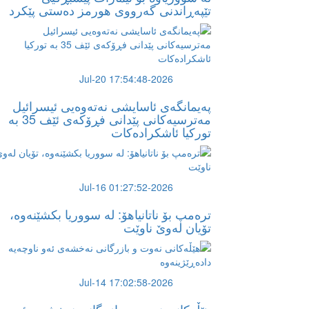
تێپەڕاندنى گەرووى هورمز دەستى پێکرد
2026-Jul-20 17:54:48
پەیمانگەی ئاسایشی نەتەوەیی ئیسرائیل
مەترسیەكانی پێدانی فڕۆكەی ئێف 35 بە
توركیا ئاشكرادەكات
2026-Jul-16 01:27:52
ترەمپ بۆ ناتانیاهۆ: لە سووریا بکشێنەوە،
تۆیان لەوێ ناوێت
2026-Jul-14 17:02:58