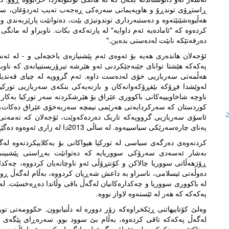
ڕاستڕۆی توندڕۆ و هاوپەیمانی سەرەکی ڕەجەب تەیب ئەردۆغان، سەرۆ
هەڵبوەشێنێتەوە و دەستبەرداری توندوتیژی بێت، دەتوانێت پارێزبەندی و
کردەوە کە "ئامادەیە ئەم داوایە" لە پارتەکەی بکات. ناوبراو لە مانگی
دەرفەتێکە نابێت لەدەستی بدەین."
ئۆجەلان هاندەری هەیە بۆ ئەوەی ئەم پێشنیازەی باخچەلی و - لە ئە
پەکەکە هێشتا توانای جێبەجێکردنی ئەو هێرشە تیرۆریستییانەی کە ناوبەن
هەڵمەتی سەربازیی خۆی لەدەست داوە. ئەم گرووپە لە چیای قەندیل ل
لەوێشدا فڕۆکە بێفڕۆکەوانەکان و بازنەیەکی بنکەی سەربازیی تورکیا
ناوچە شاخاویییەکانی باکووری عێراق بۆ هێرشکردنە سەر تورکیا بەکا
کوردستان کە سەرکردایەتی هەرێمی نیمچە سەربەخۆی عێراق دەکات، ز
ئاسۆی سەربازیی گرووپەکە تاریک دەردەکەوێت، ئۆجەلان کە تەمەنی 
پەنای چارەسەرێکی سیاسییەوە. لە ساڵی 2013دا لە زاری ئەوەوە دەگێڕنەوە، گوتوویەتی: "دەمەوێت پێش مردنم ئاشتی ببینم."
کردنەوەی دەرگەی سیاسی لە تورکیا هیواکانی بۆ یەکلاییکردنەوە لەگ
بەشار ئەسەدی سەرۆکی سووریایە کە دەتوانێت بەڕاستی پێشبینی 
ڕۆژهەڵاتی سووریا چالاکن و کۆنتڕۆڵی ئەو ناوچانەیان کردووە، چەکد
دەوڵەتی ئیسلامی، ناسراو بە داعش شەڕیان کردووە، بەڵام لەگەڵ ڕوو
لە باکووری سووریا و چەکدارەکانیان لەگەڵ باقی وڵاتدا دەڕەخسێت. لەد
پەکەکە کە هەر لە ئێستەوە لاواز بووە.
لەگەڵ پەکەکە تاقی کردەوە، بەڵام بێ سوود بوو. سەرەڕای پێگەی ئۆجەل