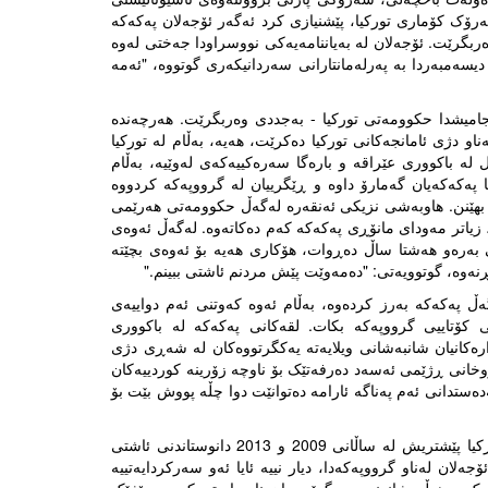
ک کۆماری تورکیا، پێشنیازی کرد ئەگەر ئۆجەلان پەکەکە
ەربگرێت. ئۆجەلان لە بەیاننامەیەکی نووسراودا جەختی لەوە
 دیسەمبەردا بە پەرلەمانتارانی سەردانیکەری گوتووە، "ئەمە
نجامیشدا حکوومەتی تورکیا - بەجددی وەربگرێت. هەرچەندە
او دژی ئامانجەکانی تورکیا دەکرێت، هەیە، بەڵام لە تورکیا
ە باکووری عێراقە و بارەگا سەرەکییەکەی لەوێیە، بەڵام
 پەکەکەیان گەمارۆ داوە و ڕێگرییان لە گرووپەکە کردووە
ر بهێنن. هاوبەشی نزیکی ئەنقەرە لەگەڵ حکوومەتی هەرێمی
یاتر مەودای مانۆڕی پەکەکە کەم دەکاتەوە. لەگەڵ ئەوەی
بەرەو هەشتا ساڵ دەڕوات، هۆکاری هەیە بۆ ئەوەی بچێتە
ەڵ پەکەکە بەرز کردەوە، بەڵام ئەوە کەوتنی ئەم دواییەی
کۆتاییی گرووپەکە بکات. لقەکانی پەکەکە لە باکووری
ارەکانیان شانبەشانی ویلایەتە یەکگرتووەکان لە شەڕی دژی
خانی ڕژێمی ئەسەد دەرفەتێک بۆ ناوچە زۆرینە کوردییەکان
ەستدانی ئەم پەناگە ئارامە دەتوانێت دوا چڵە پووش بێت بۆ
وەلێ کۆتاییهاتنی ڕێکخراوەکە زۆر دوورە لە دڵنیابوون. حکوومەتی تورکیا پێشتریش لە ساڵانی 2009 و 2013 دانوستاندنی ئاشتی
ان لەناو گرووپەکەدا، دیار نییە ئایا ئەو سەرکردایەتییە