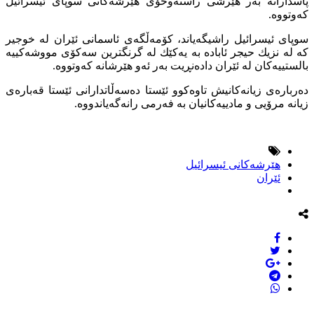
پاسدارانە بەر هێرشی راستەوخۆی هێرشەكانی سوپای ئیسرائیل
كەوتووە.
سوپای ئیسرائیل راشیگەیاند، كۆمەڵگەی ئاسمانی ئێران لە خوجیر
كە لە نزیك حیجر ئابادە بە یەكێك لە گرنگترین سەكۆی مووشەكییە
بالستییەكان لە ئێران دادەنڕیت بەر ئەو هێرشانە كەوتووە.
دەربارەی زیانەكانیش تاوەكوو ئێستا دەسەڵاتدارانی ئێستا قەبارەی
زیانە مرۆیی و مادییەكانیان بە فەرمی رانەگەیاندووە.
هێرشەكانی ئیسرائیل
ئێران