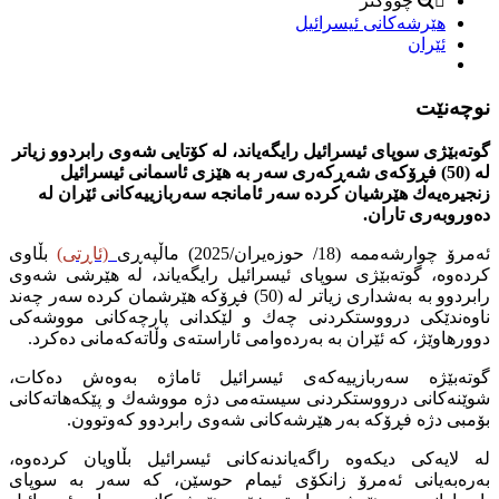
چووکتر
هێرشەكانی ئیسرائیل
ئێران
نوچه‌نێت
گوتەبێژی سوپای ئیسرائیل رایگەیاند، لە كۆتایی شەوی رابردوو زیاتر
لە (50) فڕۆكەی شەڕكەری سەر بە هێزی ئاسمانی ئیسرائیل
زنجیرەیەك هێرشیان كردە سەر ئامانجە سەربازییەكانی ئێران لە
دەوروبەری تاران.
ئەمرۆ چوارشەممە (18/ حوزەیران/2025) ماڵپەڕی
(ئاڕتی)
بڵاوی
كردەوە، گوتەبێژی سوپای ئیسرائیل رایگەیاند، لە هێرشی شەوى
رابردوو بە بەشداری زیاتر لە (50) فڕۆكە هێرشمان كردە سەر چەند
ناوەندێكی درووستكردنی چەك و لێكدانی پارچەكانی مووشەكی
دوورهاوێژ، كە ئێران بە بەردەوامی ئاراستەی وڵاتەكەمانی دەكرد.
گوتەبێژە سەربازییەكەی ئیسرائیل ئاماژە بەوەش دەكات،
شوێنەكانی درووستكردنی سیستەمى دژە مووشەك و پێكەهاتەكانی
بۆمبی دژە فڕۆكە بەر هێرشەكانی شەوی رابردوو كەوتوون.
لە لایەكی دیكەوە راگەیاندنەكانی ئیسرائیل بڵاویان كردەوە،
بەرەبەیانی ئەمرۆ زانكۆی ئیمام حوسێن، كە سەر بە سوپای