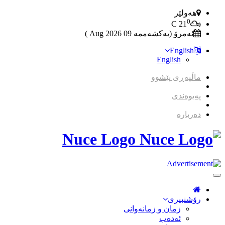
هەولێر
0
C
21
ئەمرۆ (یەکشەممە 09 2026 Aug )
English
English
ماڵپەڕی پێشوو
پەیوەندی
دەربارە
Nuce Logo
Toggle
Navigation
رۆشنبیری
زمان و زمانه‌وانی
ئەدەب