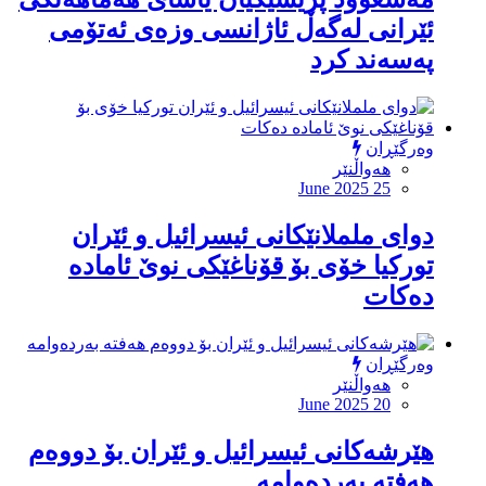
ئێرانی لەگەڵ ئاژانسی وزەی ئەتۆمی
پەسەند كرد
وەرگێڕان
هەواڵنێر
June 2025 25
دوای ململانێكانی ئیسرائیل و ئێران
توركیا خۆی بۆ قۆناغێكی نوێ ئامادە
دەكات
وەرگێڕان
هەواڵنێر
June 2025 20
هێرشەكانی ئیسرائیل و ئێران بۆ دووەم
هەفتە بەردەوامە