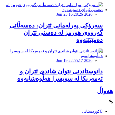
2026-Jun-23 16:28:26
سەرۆکی پەرلەمانی ئێران: دەسەڵاتی
گەرووی هورمز لە دەستی ئێران
دەمێنێتەوە
2026-Jun-19 22:55:17
دانوستاندنی نێوان شاندی ئێران و
ئەمەریکا لە سویسرا هەڵوەشایەوە
هەواڵ
کوردستانی