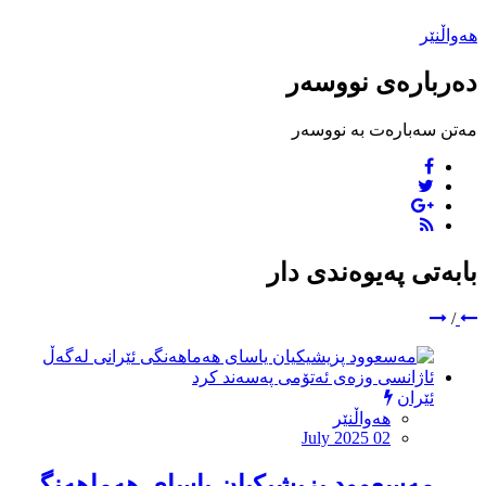
هەواڵنێر
دەربارەی نووسەر
مەتن سەبارەت بە نووسەر
بابەتی پەیوەندی دار
/
ئێران
هەواڵنێر
July 2025 02
مەسعوود پزیشیكیان یاسای هەماهەنگی