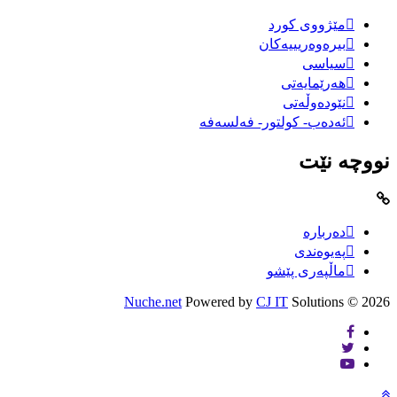
مێژووى کورد
بیرەوەریییەکان
سیاسى
هەرێمایەتی
نێودەوڵەتی
ئەدەب- کولتور- فەلسەفە
نووچە نێت
دەربارە
پەیوەندی
ماڵپەری پێشو
Nuche.net
Powered by
CJ IT
Solutions
2026 ©