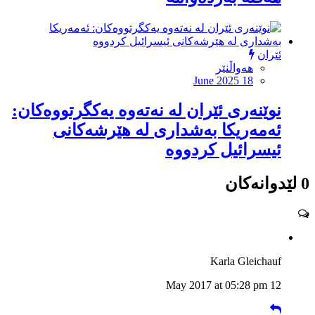
ئێران
هەواڵنێر
June 2025 18
نوێنەری ئێران لە نەتەوە یەکگرتووەکان:
ئەمەریكا بەشداری لە هێرشەكانی
ئیسرائیل كردووە
0 لێدوانەکان
Karla Gleichauf
12 May 2017 at 05:28 pm