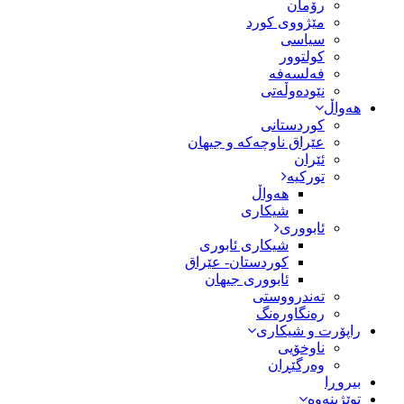
رۆمان
مێژووى کورد
سیاسى
کولتوور
فەلسەفە
نێودەوڵەتی
هەواڵ
کوردستانی
عێراق ناوچەکە و جیهان
ئێران
تورکیە
هەواڵ
شیکاری
ئابووری
شیکاری ئابوری
کوردستان- عێراق
ئابووری جیهان
تەندرووستی
رەنگاورەنگ
راپۆرت و شیکاری
ناوخۆیی
وەرگێڕان
بیروڕا
توێژینەوە