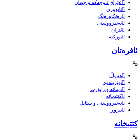
عێراق ناوچەکە و جیهان
ئابووری
رەنگاورەنگ
تەندرووستی
ئێران
تورکیە
ئافرەتان
هەواڵ
توێژینەوە
دیمانە و راپۆرت
کتێبخانە
تەندرووستی و ستایل
بیروڕا
کتێبخانە