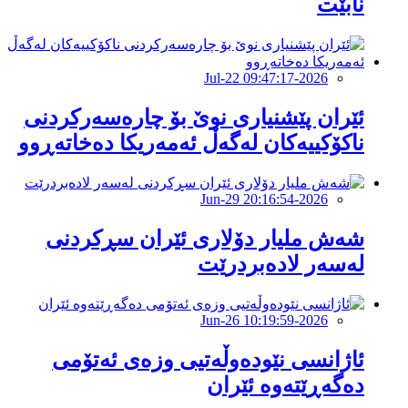
نابێت
2026-Jul-22 09:47:17
ئێران پێشنیارى نوێ بۆ چارەسەرکردنى
ناکۆکییەکان لەگەڵ ئەمەریکا دەخاتەڕوو
2026-Jun-29 20:16:54
شەش ملیار دۆلاری ئێران سڕکردنی
لەسەر لادەبردرێت
2026-Jun-26 10:19:59
ئاژانسى نێودەوڵەتیى وزەى ئەتۆمى
دەگەڕێتەوە ئێران