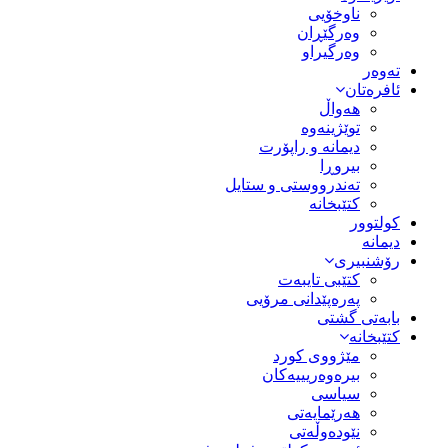
ناوخۆیی
وەرگێڕان
وەرگیراو
تەوەر
ئافرەتان
هەواڵ
توێژینەوە
دیمانە و راپۆرت
بیروڕا
تەندرووستی و ستایل
کتێبخانە
کولتوور
دیمانە
رۆشنبیری
کتێبی تایبەت
پەرەپێدانی مرۆیی
بابەتی گشتی
کتێبخانە
مێژووى کورد
بیرەوەریییەکان
سیاسى
هەرێمایەتی
نێودەوڵەتی