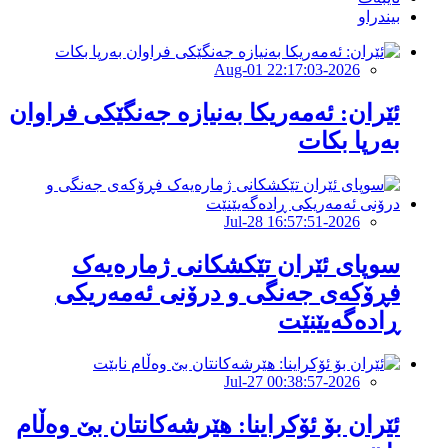
بیندراو
2026-Aug-01 22:17:03
ئێران: ئەمەریکا بەنیازە جەنگێکی فراوان
بەرپا بکات
2026-Jul-28 16:57:51
سوپای ئێران تێکشکانی ژمارەیەک
فڕۆکەی جەنگی و درۆنی ئەمەریکی
ڕادەگەیێنێت
2026-Jul-27 00:38:57
ئێران بۆ ئۆکراینا: هێرشەکانتان بێ وەڵام