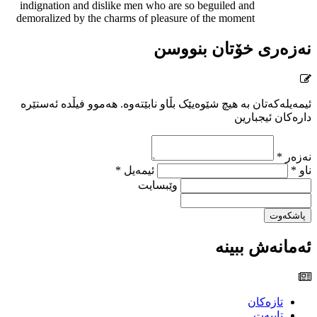
indignation and dislike men who are so beguiled and
demoralized by the charms of pleasure of the moment
نەزەری خۆتان بنووسن
ئیمەیلەکەتان بە هیچ شێوەیێک بڵاو نابێتەوە. هەموو فیڵدە ئەستێرە
دارەکان ئیجبارین
نەزەر *
ناو *
ئیمەیل *
وێبسایت
پاشکەوت
ئەمانەش ببینە
تازەکان
تایبەت