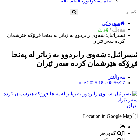
ئەدەب- کولتور- فەلسەفە
سەرەکی
هەواڵ
/
ئێران
ئیسرائیل: شەوی رابردوو بە زیاتر لە پەنجا فڕۆكە هێرشمان
كردە سەر ئێران
ئیسرائیل: شەوی رابردوو بە زیاتر لە پەنجا
فڕۆكە هێرشمان كردە سەر ئێران
هەواڵنێر
June 2025 18 - 08:56:27
ئێران
Location in Google Map
گەورەتر