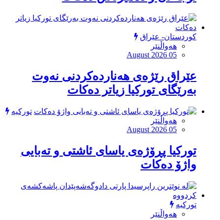
کوردستان- عێراق
هەواڵنێر
August 2026 05
عێراق رێژەی هەناردەکردنی نەوت
بەرێگای تورکیا زیاتر دەکات
تورکیە
هەواڵنێر
August 2026 05
توركیا پڕۆژەی یاسای ئاشتی و تەبایی
واژۆ دەكات
تورکیە
هەواڵنێر