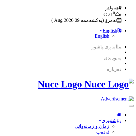
هەولێر
0
C
21
ئەمرۆ (یەکشەممە 09 2026 Aug )
English
English
ماڵپەڕی پێشوو
پەیوەندی
دەربارە
Nuce Logo
Toggle
Navigation
رۆشنبیری
زمان و زمانه‌وانی
ئەدەب