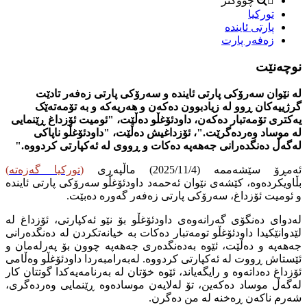
چووکتر
توركیا
پارتی ئایندە
زەفەر پارت
نوچەنێت
لە نێوان سەرۆکی پارتی ئایندە و سەرۆکی پارتی زەفەر تادێت
گرژییەکان ڕوو لە زیادبوون دەکەن و هەریەکە و بە تۆمەتەێک
یەکتری تۆمەتبار دەکەن، داودئۆغڵو دەڵێت، "ئومیت ئۆزداغ ڕێنمایی
لە موساد وەردەگرێت."، ئۆزداغیش دەڵێت، "داودئۆغڵو ناپاکی
لەگەڵ دەنگدەرانی جەهەپە دەکات و ڕووی لە ئەکپارتی کردووە."
ئەمڕۆ سێشەممە (2025/11/4) ماڵپەڕی
(
تورکیا گەزەتە
)
بڵاویکردەوە، کێشەی نێوان ئەحمەد داودئۆغڵو سەرۆکی پارتی ئایندە
و ئومیت ئۆزداغ، سەرۆکی پارتی زەفەر گەورە دەبێت.
لەدوای دەنگۆی گەرانەوەی داودئۆغڵو بۆ نێو ئەکپارتی، ئۆزداغ لە
لێدوانێکیدا داودئۆغڵو تومەتبار دەکات بە خیانەتکردن لە دەنگدەرانی
جەهەپە و دەڵێت، ئێوە بەدەنگدەری جەهەپە چوون بۆ پەرلەمان و
ئێستاش ڕووت لە ئەکپارتی کردووە. لەبەرامبەردا داودئۆغڵو وەڵامی
ئۆزداغ دەداتەوە و رایگەیاند، ئێوە خۆتان لە بەرنامەیەکدا گوتتان کار
لەگەڵ موساد دەکەین، تۆ لەلایەن موسادەوە ڕێنمایی وەردەگری،
شەرم ناکەن ڕەخنە لە من دەگرن.