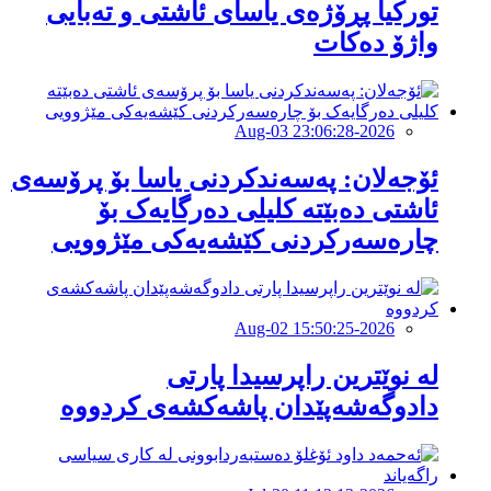
توركیا پڕۆژەی یاسای ئاشتی و تەبایی
واژۆ دەكات
2026-Aug-03 23:06:28
ئۆجەلان: پەسەندکردنی یاسا بۆ پرۆسەی
ئاشتی دەبێتە کلیلی دەرگایەک بۆ
چارەسەرکردنی کێشەیەکی مێژوویى
2026-Aug-02 15:50:25
لە نوێترین راپرسیدا پارتی
دادوگەشەپێدان پاشەكشەی كردووە