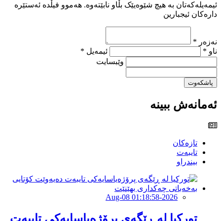
ئیمەیلەکەتان بە هیچ شێوەیێک بڵاو نابێتەوە. هەموو فیڵدە ئەستێرە
دارەکان ئیجبارین
نەزەر *
ناو *
ئیمەیل *
وێبسایت
پاشکەوت
ئەمانەش ببینە
تازەکان
تایبەت
بیندراو
2026-Aug-08 01:18:58
تورکیا لە ڕێگەی پرۆژەیاسایەكی تایبەت