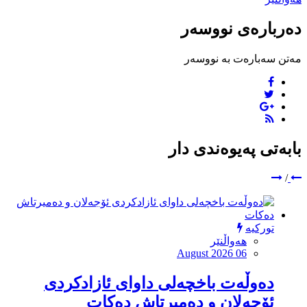
دەربارەی نووسەر
مەتن سەبارەت بە نووسەر
بابەتی پەیوەندی دار
/
تورکیە
هەواڵنێر
August 2026 06
دەوڵەت باخچەلی داوای ئازادکردی
ئۆجەلان و دەمیرتاش دەکات