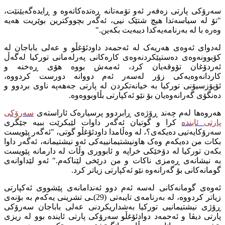
سەرۆکی پارتی زەفەر ئەو تۆمەتانە ڕەتدەکاتەوە و ڕایدەگەیێنێت،
"تۆ لە سیاسەتدا هیچ شتێک نیی، ئەگەر بچووکترین بوێریت هەیە
وەرە با لە بەرنامەیەکدا دیبەیت بکەین."
لەدوای ئەوەی هەریەک لە ئەحمەد داودئۆغڵو و عەلی باباجان لە
کۆبوونەوەی دەستپێکردنەوەی کارەکانی پەرلەمانی تورکیا لەگەڵ
ئەردۆغان تۆوقەیان کرد، ئەمەش بووە هۆی ڕەخنە و
کاردانەوەیەکی زۆر لەسەر ئەم دووانە دورست کردووە،
ئۆپۆزسیۆنی تورکیا بە خیانەتکردن لە پارتی جەهەپە ناوی بردوو و
دەنگۆی گەرانەوەیان بۆ نێو ئەکپارتی بڵاوبووەوە.
هەروەها لەم چەند ڕۆژەی ڕابردوو پرسیارەک ئاراستەی
سەرۆکی
پارتی ئایندە
کرا و گوتیان ئەگەر داوات لێبکرێت ببیە جێگری
سەرۆکایەتیی دەیکەی؟، لە وەڵامدا داودئۆغڵو گوتی، "ئەگەر پێویست
بکات من دەیکەم وەک هاونیشتیمانییەکی ئەو نیشتیمانە، ئەگەر داوا
بکەن تورکیا لە دۆخێکی خراپە و ئابووری وڵات لە دارمانە پێویست
بە نیشانەی ڕەمزی ناکات و من درێخی لێناکەم." ئەو لێداوانەی
گومانەکانی بۆ گەرانەوە نێو ئەکپارتی زیاتر کرد.
ئەوەی گومانەکانی لەسە ئەم دوو ئەندامانەی پێشووی ئەکپارتی
زیاتر کردووە، لە بەرنامەی تایبەتی (29)ـی تشرینی یەکەم بە بۆنەی
ڕۆژی نیشتیمانیی تورکیا بەشداریکردنی عەلی باباجان سەرۆکی
پارتی دیڤا و ئەحمەد دوادئۆغڵو سەرۆکی پارتی ئایندە بوو لە ریزی