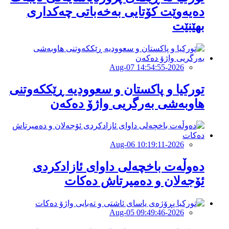
دەیەوێت کۆتایی بەخەباتی چەکداری
بهێنێت
2026-Aug-07 14:54:55
تورکیا و پاکستان و سعوودیە ڕێککەوتنی
هاوبەشی بەرگریی واژۆ دەکەن
2026-Aug-06 10:19:11
دەوڵەت باخچەلی داوای ئازادکردی
ئۆجەلان و دەمیرتاش دەکات
2026-Aug-05 09:49:46