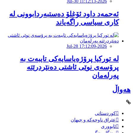
2026-Jul-30 11:12:13
ئەحمەد داود ئۆغلۆ دەستبەردابوونی لە
كاری سیاسی راگەیاند
2026-Jul-28 17:12:09
لە تورکیا پرۆژەیاسایەكی تایبەت بە
پرۆسەی نوێی ئاشتی دەنێردرێتە
پەرلەمان
هەواڵ
کوردستانی
عێراق ناوچەکە و جیهان
ئابووری
رەنگاورەنگ