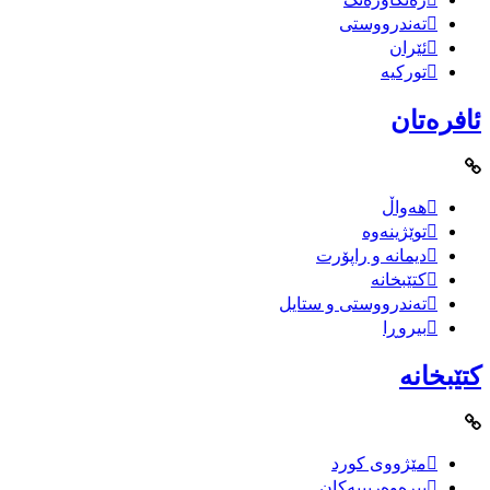
تەندرووستی
ئێران
تورکیە
ئافرەتان
هەواڵ
توێژینەوە
دیمانە و راپۆرت
کتێبخانە
تەندرووستی و ستایل
بیروڕا
کتێبخانە
مێژووى کورد
بیرەوەریییەکان