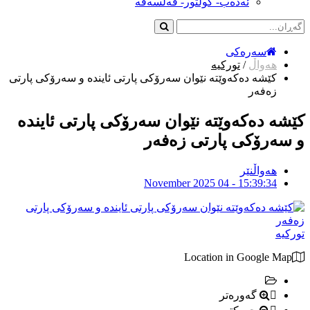
ئەدەب- کولتور- فەلسەفە
سەرەکی
هەواڵ
/
تورکیە
کێشە دەکەوێتە نێوان سەرۆکی پارتی ئایندە و سەرۆکی پارتی
زەفەر
کێشە دەکەوێتە نێوان سەرۆکی پارتی ئایندە
و سەرۆکی پارتی زەفەر
هەواڵنێر
November 2025 04 - 15:39:34
تورکیە
Location in Google Map
گەورەتر