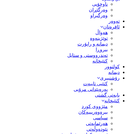
ناوخۆیی
وەرگێڕان
وەرگیراو
تەوەر
ئافرەتان
هەواڵ
توێژینەوە
دیمانە و راپۆرت
بیروڕا
تەندرووستی و ستایل
کتێبخانە
کولتوور
دیمانە
رۆشنبیری
کتێبی تایبەت
پەرەپێدانی مرۆیی
بابەتی گشتی
کتێبخانە
مێژووى کورد
بیرەوەریییەکان
سیاسى
هەرێمایەتی
نێودەوڵەتی