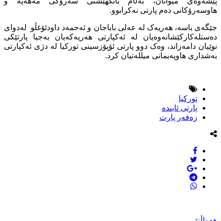
پێشەوەی میوانان، بەڵام بانگهێشتی سەرۆکی مەهەپە و
هاوسەرۆکانی دەم پارتی نەکرابوو.
جێگەی باسە، هەریەک لە عەلی باباجان و ئەحمەد داودئۆغڵو لەدوای
دەستلەکارکێشانەوەیان لە ئەکپارتی هەریەکەیان بەجیا پارتێکی
نوێیان دامەزاند، وەک دوو پارتی ئۆپۆزسینی تورکیا لە دژی ئەکپارتی
بەشداری هاوپەیمانی میللەتیان کرد.
توركیا
پارتی ئایندە
زەفەر پارت
هەواڵنێر