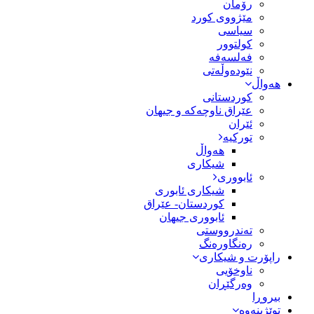
رۆمان
مێژووى کورد
سیاسى
کولتوور
فەلسەفە
نێودەوڵەتی
هەواڵ
کوردستانی
عێراق ناوچەکە و جیهان
ئێران
تورکیە
هەواڵ
شیکاری
ئابووری
شیکاری ئابوری
کوردستان- عێراق
ئابووری جیهان
تەندرووستی
رەنگاورەنگ
راپۆرت و شیکاری
ناوخۆیی
وەرگێڕان
بیروڕا
توێژینەوە