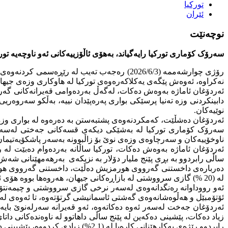
تورکیا
ئێران
نوچەنێت
سەرۆک کۆمارى تورکیا رایەگیاند، بەهۆى ئاڵۆزییەکانى ئەو ناوچەیە تو
نەکراوە، ئەوەش پێگەى یەکلاکەرەوەى تورکیا لە هاوکارى وزەى جیهان
ئەردۆغان ئاماژە بەوەش دەکات، لەگەڵ بەردەوامى قەیرانەکانى گەر
دابینکردنى وزە تەنیا پرسێکى بواری پەرەپێدان نییە، بەڵکو سەروەر
نوێیەکان.
ئەردۆغان دەشڵێت، کەمکردنەوەى پشتبەستن بە دەرەوە لە بوارى وزە و 
سەرۆک کۆمارى تورکیا لە بەشێکى دیکەى قسەکانى جەختى لەسەر ئە
ناوخۆییەکان و سەرچاوەى وزەى نوێ بۆ زاڵبوونە بەسەر پاشکۆیەتیمان ل
ئەردۆغان ئاماژە بەوەش دەکات، تورکیا ساڵانە بەردەوام دەبێت ل
ساڵى رابردوو بە بڕى پێنج ملیار دۆلار بە نزیکەى بەرهەمهێنانى شەش هەزار و (818 ) کارەبا ب
لە (20 %) گازى سرووشتى لە بازاڕەکانى جیهان، هەروەها بووە هۆى ئەوەى نەوت نزیکەى ( 60 ) دۆلار بەرزبێتەوە، کە دەکاتە دوو ئەوەندەى نرخى پێشوو.
ئەو رووداوانە رەنگدانەوەى لەسەر نرخى گازى سرووشتى و چیمەنتۆ و 
ئۆتۆمبێل و هەڵوەشانەوەى گەشتى ئاسمانیشى گرتۆتەوە، تا ئەوەى لە
ئەردۆغان جەخت لەسەر ئەوە دەکاتەوە، ئەو قەیرانە سەرلەنوێ بایە
زیاد دەکات، پێشینى دەکەین لە پێنج ساڵى داهاتوو لە ناوەندەکانى دات
رابردوو رێژەى بەکارهێنانى کارەبا لە (2.1%) زیادى کردووە، پێشبینى دەکرێت بۆ ساڵى (2035) خواست لەسەر بەکارهێنانى کارەبا بۆ لە (50%) زیاد بێت.