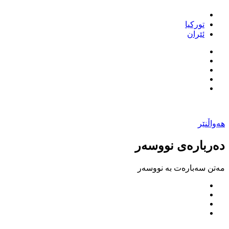
تورکیا
ئێران
هەواڵنێر
دەربارەی نووسەر
مەتن سەبارەت بە نووسەر