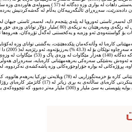
ولەى هاوردەى وزە ساڵانە لەنێوان (60 بۆ 100) ملیار دۆلارە.
هان دادەندرێت، سەڕەڕاى ئاڵنگەرییەکان بەڵام لە گەشەکردنیش بەردەو
ات بۆ گواستنەوەى ئەو وزەیە و یەکخستنى لەگەڵ تۆڕەکان، هەروەها تور
ە، کە ئەوەش بەشێکى سەرەکى بەرهەمهێنانى کارەبایە، سەرەڕاى هەوڵ
ناوە، پڕۆژەکانى لە بوارە جۆراوجۆرەکانى وزە پاشەکشەى نەکردووە، 
بەرهەمهێنانى کارەباى گەیشتۆتە هەشت هەزار و (313
 کە تێچووەکەى یەک ملیار و (800) مليۆن دۆلار دەبوو.