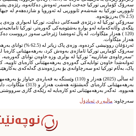
سەرۆک کۆماریى تورکیا جەخت لەسەر ئەوەش دەکاتەوە، رێژەى پشبەستنى داهات لە بوارى وزە دەگاتە لە (57 ) پسو
ئابووریى تورکیا بە شەشەم ئابووریى لە ئەوروپا و شازدەهەم لە جی
(2.5 %) بەرزبۆتەوە.
(120 ) هەزار مێگاوات، لە پاڵ ئەوەشدا ژێرخانى سەوز درووست دەک
هەزار مێگاوات.
ئەردۆغان روونیشى کردەوە، وزەى پاک زیاتر لە (62.5 %) تواناى بەرهەمهێنانى کارەبا لە وڵاتەکەمان پێکدەهێنێت، بەگشتى تواناى وزە لەکۆتایی مانگى نیسانى ئەمساڵ گەیشتۆتە (125 ) هەزار و (410 ) مێگاوات.
ئەوانەشدا خاوەن توانایەکى گەورەى بەرهەمهێنانى کارەباى ئاویی
پاک، بەڵام تورکیا ئەو سەرچاوانەى بۆ بەرژەوەندى گەلەکەى بەکارهێ
هەبووە، ئەگەر بەرهەمهێنانى ئەو کارەبایە لە رێگەى گازى سرووشتى بوایە پێویستى بە سێ ملیار و (500) مليار مەتر دەبوو،
سەرچاوە:
ماڵپەڕى ئەنادۆڵ