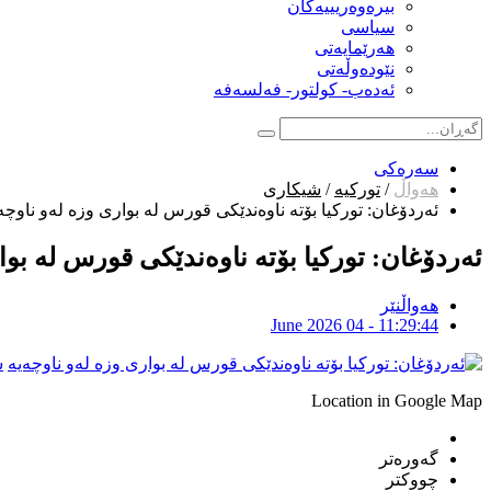
بیرەوەریییەکان
سیاسى
هەرێمایەتی
نێودەوڵەتی
ئەدەب- کولتور- فەلسەفە
سەرەکی
هەواڵ
/
تورکیە
/
شیکاری
ئەردۆغان: تورکیا بۆتە ناوەندێكى قورس لە بوارى وزە لەو ناوچە
ئەردۆغان: تورکیا بۆتە ناوەندێكى قورس لە بوا
هەواڵنێر
June 2026 04 - 11:29:44
ش
Location in Google Map
گەورەتر
چووکتر