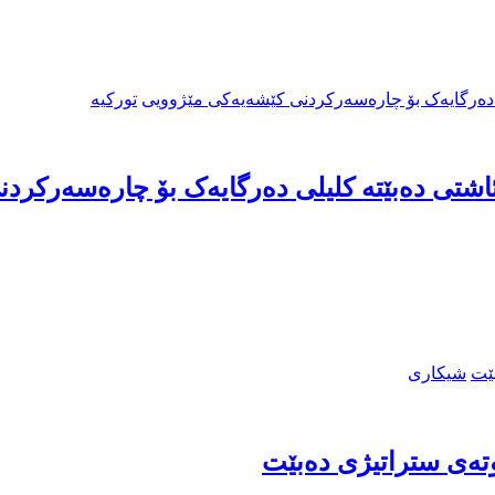
تورکیە
اشتی دەبێتە کلیلی دەرگایەک بۆ چارەسەرکرد
شیکاری
وتەی ستراتیژی دەبێت