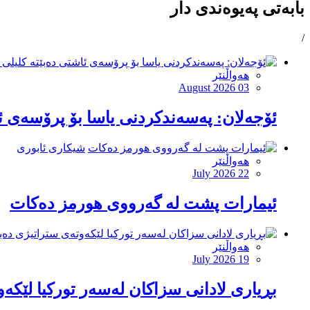
بابەتی پەیوەندی دار
/
هەواڵنێر
August 2026 03
ئۆجەلان: پەسەندکردنی یاسا بۆ پرۆسەی ئ
شیکاری ئابوری
هەواڵنێر
July 2026 22
ئیمارات پشت لە گەرووی هورمز دەكات
هەواڵنێر
July 2026 19
بڕیاری لادانی سزاكان لەسەر توركیا لێكە