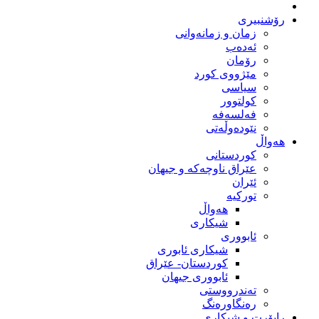
رۆشنبیری
زمان و زمانه‌وانی
ئەدەب
رۆمان
مێژووى کورد
سیاسى
کولتوور
فەلسەفە
نێودەوڵەتی
هەواڵ
کوردستانی
عێراق ناوچەکە و جیهان
ئێران
تورکیە
هەواڵ
شیکاری
ئابووری
شیکاری ئابوری
کوردستان- عێراق
ئابووری جیهان
تەندرووستی
رەنگاورەنگ
راپۆرت و شیکاری