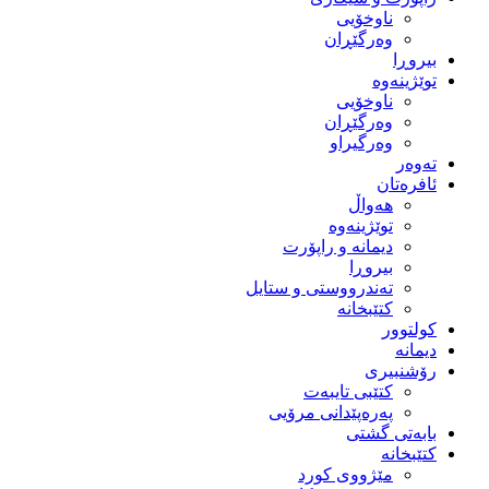
ناوخۆیی
وەرگێڕان
بیروڕا
توێژینەوە
ناوخۆیی
وەرگێڕان
وەرگیراو
تەوەر
ئافرەتان
هەواڵ
توێژینەوە
دیمانە و راپۆرت
بیروڕا
تەندرووستی و ستایل
کتێبخانە
کولتوور
دیمانە
رۆشنبیری
کتێبی تایبەت
پەرەپێدانی مرۆیی
بابەتی گشتی
کتێبخانە
مێژووى کورد