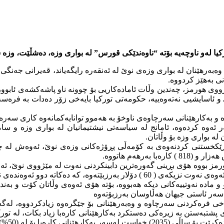
رکیا لەو ناوچەیە بۆتە “ناوەندێکى قورس” لە بواری وزە، دەشڵێت، وزە
ى بەهێز کردووە.
ووى هورمز، چەندین وڵات ئامادەکاریى بۆ چوونە ناو پاشەکشەى ئابوو
یى و ئاسایشیى نەتەوەییە، حکومەتى تورکیا بایەخى زۆر دەدات بە فرەس
بەکارهێنانى سەرچاوەى ناوخۆ بە هەموو توانایەکمانەوە کارى سەرەکیی
وە کردەوە، ئامانج لە سیاسەتى نیشتیمانیان لە بوارى وزە و ساما
ە بوارى وزە بۆ وڵاتان.
ە رێکخستنى کردنەوەى بە کۆمەڵى پڕۆژەکانى وزەى نوێ، ئەوەش لە 
ەرهەم هاتووە.
مادە نەوتییەکانى دیکە هەبووە، بۆتە هۆى ئەوەى وڵاتان کۆت و بەند 
سەر ئاستى جیهان هەڵاوسان بەرزبۆتەوە
خى فرەکردنى سەرچاوە و وەبەرهێنانى بۆ جێگرەوە زیادکردووە، لەگە
اى پشتبەستن بە زیرەکى دەستکرد بەکارهێنانى کارەبا زیاد بکات، لە تورک