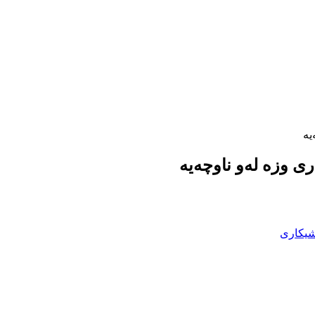
یە
رى وزە لەو ناوچەیە
یکاری