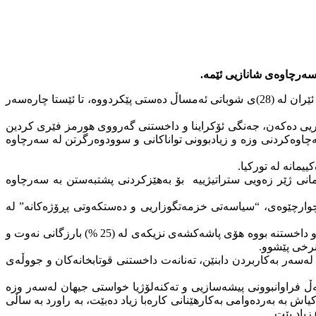
 سەرچاوەى شانازیى ئێمە.
رۆژى چوارشەممە (2026/6/3) رەجەب تەیب لە رێڕەسمى کردنەوەى وەبەرهێنان لە بوارى وزەى نوێ لە ئەنقەرە رایگەیاند، قەیرانى جەنگى ئێران لە (28)ى شوباتى ئەمساڵ دەستى پێکردووە، تا ئێستا چارەسەر
ریى دەکەن، جەنگى ئۆکراینا و داخستنى گەرووى هورمز فێری کردین
ەچاوەکردنى وزە و زیادبوونى تواناکانى و سوودوەرگرتن لە سەرچاوە
مانە لە تورکیا.
نى ژێر زەویى ستراتیژییە بۆ بەهێزکردنى پشتبەستن بە سەرچاوە
چوارچێوەى، “سیاسەتى خزمەتگوزاریى و دەستکەوتى پڕۆژەکانە” لە
دەربارەى داخستنى گەرووى هورمزیش دەڵێت، داخستنى گەرووى هورمز بووە هۆى بڕینى گەورەترین دابینکردنى نەوت لە مێژووى نوێ، ئەو داخستنە بووە هۆى پاشەكشەی نزیکەى لە (25 %) بارزگانى نەوت و
لەسەر بەکاربردن دابنێن، تەنانەت داخستنى قوتابخانەکان و جووڵەى
ڵ فراوانبوونى پیشەسازیى و تەکنەلۆژیا خواستى جیهان لەسەر وزە
یاش بە بەردەوامى بەکارهێنانى کارەبا زیاد دەبێت، بە راورد بە ساڵى