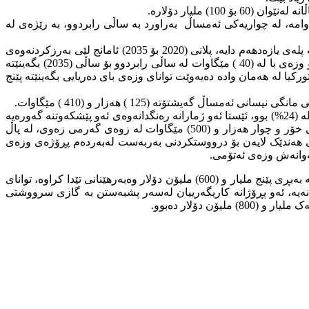
امە، لە چواریەکى ئەمساڵ بەراورد بە ساڵى رابردوو، بە رێژەى لە
سەرۆکى تورکیا لە درێژەى قسەکانى دەڵێت، تورکیا لەبوارى وزەى پاک لەسەر ئاستى ئەوروپا لە پلەى پێنجەم دایە، لەسەر ئاستى جیهان لە پلەى یازەدهەم دایە، پلانى (2020 بۆ 2035) ئامانج لێى بەرزکردنەوەى
پێگەى وڵاتەکەمانە لەو بوارە بەشێوەیەکى گەورەتر، تورکیا ئامانجیەتى لە رێگەى وەبەرهێنان بە نزیکەى (80 )ملیار دۆلار تواناى وزەى خۆر و وزەى با لە (40 ) مێگاوات لە ساڵى رابردوو بۆ ساڵى (2035) بگەینێتە
کیا لە هەمان وادە دەیەوێت تواناى وزەى باى دەریایى بگەینێتە پێنج
سەرۆک کۆماریى تورکیا ئاماژەى بەوەش کرد، بەرهەمهێنانى کارەبا لە سەرچاوە نوێکان بۆ لە (43.3 %) بەرزبۆتەوە، ئەو رێژەیە لە( 2005) دا لە (24%) بوو، ئێستا ئەو ژمارانە رەنگدانەوەى ئەو پێشکەوتنە گەورەیە
“سەرچاوەى شانازییە” تورکیا لە بولرى وزە خاوەن توانای گەورەیە، کە دەگاتە (140) هەزار مێگاوات لە وزەى پاک و (53) مێگاوات لە وزەى خۆر و چوار هەزار و (500) مێگاوات لە زوەى گەرمى زەوى، لە پاڵ
ى هەندێک لایەن بۆ درووستکردنى بەربەست لەبەردەم پڕۆژەى وزەى
لەوانەش وزەى ئەتۆمى.
لە ساڵى (2025) هەزار و (110) وێستگە بە قەبارەى جیاواز بۆ بەرهەمهێنانى کارە بۆ خزمەتگوزاریى لە (78) ویلایەتى تورکیا بەرهەم هاتووە، کە بەبڕى پێنج ملیار و (600) مليۆن دۆلار وەبەرهێنانى تێدا کراوە، تواناى
) مێگاوات، دابینکردنى کارەباى ساڵانەى بە بڕى زیاتر لە (17) کاتژمێر کارەباى رۆژانەیە، ئەو پڕۆژانە کاریگەرییان لەسەر پشبەستن بە گازى سرووشتى