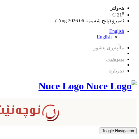
هەولێر
0
C
21
ئەمرۆ (پێنج شەممە 06 2026 Aug )
English
English
ماڵپەڕی پێشوو
پەیوەندی
دەربارە
Nuce Logo
Toggle Navigation