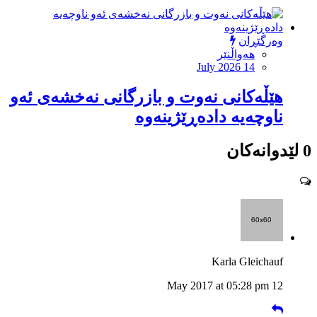
وەرگێڕان
هەواڵنێر
July 2026 14
هێڵەکانى نەوت و بازرگانى نەخشەى ئەو
ناوچەیە دادەڕێژینەوە
0 لێدوانەکان
Karla Gleichauf
12 May 2017 at 05:28 pm