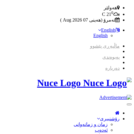
هەولێر
0
C
21
ئەمرۆ (هەینی 07 2026 Aug )
English
English
ماڵپەڕی پێشوو
پەیوەندی
دەربارە
Nuce Logo
Toggle
Navigation
رۆشنبیری
زمان و زمانه‌وانی
ئەدەب