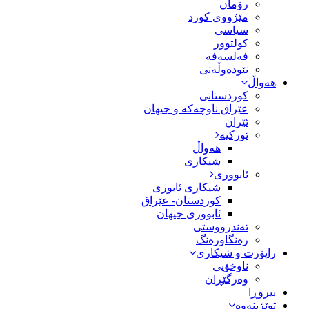
رۆمان
مێژووى کورد
سیاسى
کولتوور
فەلسەفە
نێودەوڵەتی
هەواڵ
کوردستانی
عێراق ناوچەکە و جیهان
ئێران
تورکیە
هەواڵ
شیکاری
ئابووری
شیکاری ئابوری
کوردستان- عێراق
ئابووری جیهان
تەندرووستی
رەنگاورەنگ
راپۆرت و شیکاری
ناوخۆیی
وەرگێڕان
بیروڕا
توێژینەوە