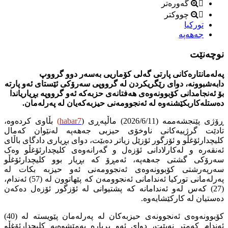
گەورەتر
چووکتر
تورکیا
جەهەپە
نوچەنێت
پەلەمانتارەکانی پارتى گەلى کۆماریى بەسەر دوو گرووپ
دابەشبوونە، دوای رێگریکردن لە گرووپی سەرۆکى ئێستاى ئەو پارتە
بۆ ئەنجامدانی کۆبوونەوەی هەفتانەی حزبەکە ئەو گرووپە بڕیاریاندا
دەستلەکاربکێشنەوە لە ئەنجوومەنی حیزبەکەیان لە پەرلەمان.
ڕۆژی پێنجشەممە (2026/6/11) ماڵپەڕی (
habar7
)
بڵاوی کردەوە،
تادێت گرژییەکانی ناوخۆی حیزبی جەهەپە لەنێوان کەمال
کلیچدارئۆغڵو و ئۆزگور ئۆزێل زیاتر دەبێت، دوای بڕیاری دادگای باڵای
ئەنقەرە و لەکارلادانی ئۆزەل و گەرانەوەی کلیچدارئۆغڵو وەک
سەرۆکی گشتی جەهەپە، ئەمڕۆ کە بڕیار بوو کلیچدارئۆغڵو
سەرپەرشتی کۆبوونەوەی ئەنجوومەنی ئەو حیزبە بکات لە
پەرلەمانی تورکیا ئەندامانی ئەنجوومەن کە پێهاتوون لە (57) ئەندام،
(27) کەس لەو ئەندامانە کە پشتیوانی لە ئۆزگور ئۆزەل دەکەن
دەستیان لە کارکێشایەوە.
کۆبوونەوەی ئەنجوونەی حیزبەکان لە پەرلەمان پێویستە لە (40)
ئەندام کەمتر نەبێت، دوای ئەو بڕیارە بەمێشوەیە کلیچدارئۆغڵو