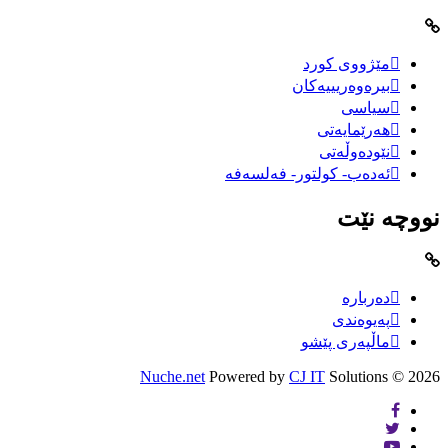
مێژووى کورد
بیرەوەریییەکان
سیاسى
هەرێمایەتی
نێودەوڵەتی
ئەدەب- کولتور- فەلسەفە
نووچە نێت
دەربارە
پەیوەندی
ماڵپەری پێشو
Nuche.net
Powered by
CJ IT
Solutions
2026 ©