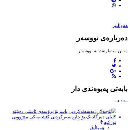
هەواڵنێر
دەربارەی نووسەر
مەتن سەبارەت بە نووسەر
بابەتی پەیوەندی دار
/
تورکیە
هەواڵنێر