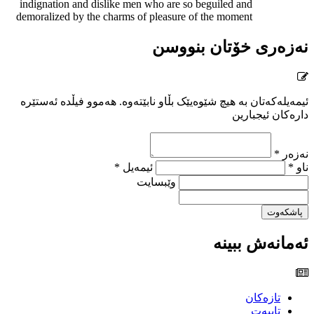
indignation and dislike men who are so beguiled and
demoralized by the charms of pleasure of the moment
نەزەری خۆتان بنووسن
ئیمەیلەکەتان بە هیچ شێوەیێک بڵاو نابێتەوە. هەموو فیڵدە ئەستێرە
دارەکان ئیجبارین
نەزەر *
ناو *
ئیمەیل *
وێبسایت
پاشکەوت
ئەمانەش ببینە
تازەکان
تایبەت