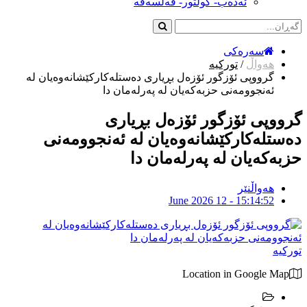
ئەدەب- کولتور- فەلسەفە
سەرەکی
هەواڵ
/
تورکیە
گرووپی ئۆزگور ئۆزەل بڕیاری دەستلەکارکێشانەوەیان لە
ئەنجوومەنی حزبەکەیان لە پەرلەمان دا
گرووپی ئۆزگور ئۆزەل بڕیاری
دەستلەکارکێشانەوەیان لە ئەنجوومەنی
حزبەکەیان لە پەرلەمان دا
هەواڵنێر
June 2026 12 - 15:14:52
تورکیە
Location in Google Map