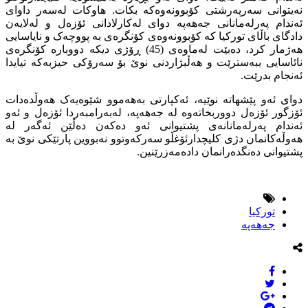
نەیتوانی سەرپەرشتی کۆبوونەوەکە بکات. هاوکات لەسەر داوای
ئەندام پەرلەمانانی جەهەپە دوای لەکارلادانی ئۆزەل و لەلایەن
دادگای باڵای تورکیا کە کۆبوونەوەی کۆنگرەی بە پووچەک و نایاسایی
هەژمار کرد، دەبێت لەماوەی (45) ڕۆژی دیکە دووبارە کۆنگرەی
نائاسایی ببەسترێت و هەڵبژاردنی نوێ بۆ سەرۆکی حیزبەکە تیایدا
ئەنجام بدرێت.
دوای ئەو پێشهاتە نوێیە، ئەکپارتی بەهەموو شێوەیەک هەوڵدەدات
ئۆزگور ئۆزەل دووربخاتەوە لە جەهەپە، لەبەرامبەردا ئۆزەل و ئەو
ئەندام پەرلەمانانەی پشتیوانی ئەو دەکەن دەڵێن ئەگەر لە
هەوڵەکانمان دژی کلیچدارئۆغڵو سەرکەوتوو نەبووین پارتێکی نوێ بە
پشتیوانی دەنگدەرانمان دادەمەزرێنین.
تورکیا
جەهەپە