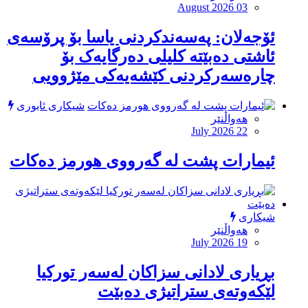
August 2026 03
ئۆجەلان: پەسەندکردنی یاسا بۆ پرۆسەی
ئاشتی دەبێتە کلیلی دەرگایەک بۆ
چارەسەرکردنی کێشەیەکی مێژوویى
شیکاری ئابوری
هەواڵنێر
July 2026 22
ئیمارات پشت لە گەرووی هورمز دەكات
شیکاری
هەواڵنێر
July 2026 19
بڕیاری لادانی سزاكان لەسەر توركیا
لێكەوتەی ستراتیژی دەبێت