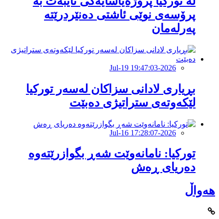
لە تورکیا پرۆژەیاسایەكی تایبەت بە
پرۆسەی نوێی ئاشتی دەنێردرێتە
پەرلەمان
2026-Jul-19 19:47:03
بڕیاری لادانی سزاكان لەسەر توركیا
لێكەوتەی ستراتیژی دەبێت
2026-Jul-16 17:28:07
تورکیا: نامانەوێت شەڕ بگوازرێتەوە
دەریای ڕەش
هەواڵ