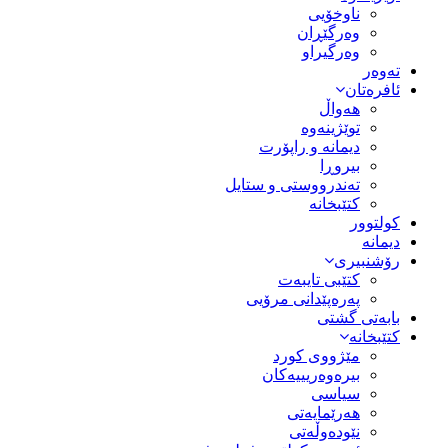
ناوخۆیی
وەرگێڕان
وەرگیراو
تەوەر
ئافرەتان
هەواڵ
توێژینەوە
دیمانە و راپۆرت
بیروڕا
تەندرووستی و ستایل
کتێبخانە
کولتوور
دیمانە
رۆشنبیری
کتێبی تایبەت
پەرەپێدانی مرۆیی
بابەتی گشتی
کتێبخانە
مێژووى کورد
بیرەوەریییەکان
سیاسى
هەرێمایەتی
نێودەوڵەتی