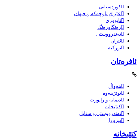
کوردستانی
عێراق ناوچەکە و جیهان
ئابووری
رەنگاورەنگ
تەندرووستی
ئێران
تورکیە
ئافرەتان
هەواڵ
توێژینەوە
دیمانە و راپۆرت
کتێبخانە
تەندرووستی و ستایل
بیروڕا
کتێبخانە