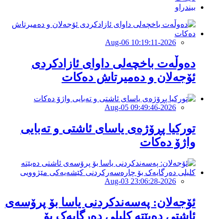
بیندراو
2026-Aug-06 10:19:11
دەوڵەت باخچەلی داوای ئازادکردی
ئۆجەلان و دەمیرتاش دەکات
2026-Aug-05 09:49:46
توركیا پڕۆژەی یاسای ئاشتی و تەبایی
واژۆ دەكات
2026-Aug-03 23:06:28
ئۆجەلان: پەسەندکردنی یاسا بۆ پرۆسەی
ئاشتی دەبێتە کلیلی دەرگایەک بۆ