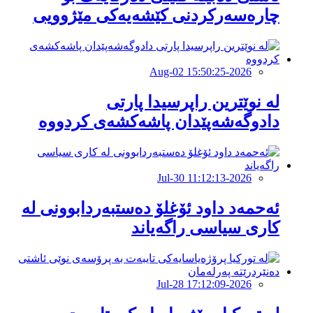
چارەسەرکردنی کێشەیەکی مێژوویى
2026-Aug-02 15:50:25
لە نوێترین راپرسیدا پارتی
دادوگەشەپێدان پاشەكشەی كردووە
2026-Jul-30 11:12:13
ئەحمەد داود ئۆغلۆ دەستبەردابوونی لە
كاری سیاسی راگەیاند
2026-Jul-28 17:12:09