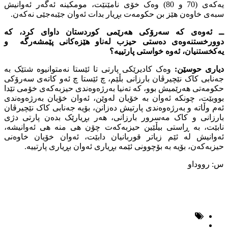
یەکەى (70 و 80) وەک خۆى نامێنێت، مومکینە ئەگەر ئەوانیش
سبەى خاوەن هێز بن حکومەت بڕیار بدات ئەوان جێبەجێى نەکەن.
ــ ئەوەى کە سەرۆکى هەرێمى کوردستان داواى کرد، کە
دوورخستنەوەى دەستى حیزب لەناو هێزەکانى پێمشەرگە و
یەکخستنیان، ئەوە خواستى پارتییە؟
دیارى حوسێن:
وەک کادیرێکى پارتى تا ئێستا نەمتوانیوە شتێک بە
جەنابى کاک نێچیرڤان بارزانى بڵێم، چ ئێستا چ ئەو کاتەى سەرۆکى
حکومەتى هەرێمیش بوو، کە تەنیا بەرژەوەندى حیزبەکەى خۆمى تێدا
بووبێت، چونکە ئەوان بە خۆیان لەوێن، ئەوان خۆیان بەرژەوەندى
ئەم وڵاتە و بەرژەوەندى پارتیش دەزانن، بۆیە جەنابى کاک نێچیرڤان
بارزانى و کاک مەسرور بارزانى، هەر بڕیارێک بدەن پارتى دژى
نابێت، بە ڕاستى بیڵێین حیزبەکەت چۆن هى منە هى ئەوانیشە،
ئەوانیش لە ئێم زیاتر قوربانیان دابێت، ئەوان خۆیان خاوەنى
حیزبەکەن، بۆیە بە بۆچوونى ئێمە بڕیارى ئەوان بڕیارى پارتییە.
س: رووداو