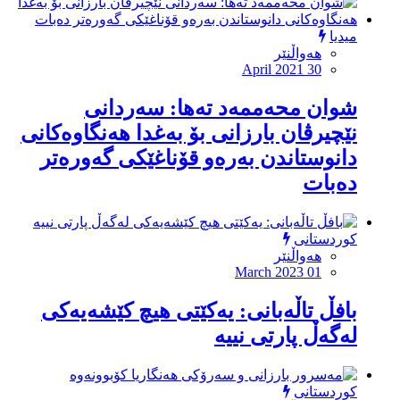
میدیا
هەواڵنێر
April 2021 30
شوان محەممەد تەها: سەردانى
نێچیرڤان بارزانى بۆ بەغدا هەنگاوەکانى
دانوستاندن بەرەو قۆناغێکى گەورەتر
دەبات
کوردستانی
هەواڵنێر
March 2023 01
بافڵ تاڵەبانى: یەکێتى هیچ کێشەیەکى
لەگەڵ پارتى نییە
کوردستانی