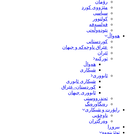
رۆمان
مێژووى کورد
سیاسى
کولتوور
فەلسەفە
نێودەوڵەتی
هەواڵ
کوردستانی
عێراق ناوچەکە و جیهان
ئێران
تورکیە
هەواڵ
شیکاری
ئابووری
شیکاری ئابوری
کوردستان- عێراق
ئابووری جیهان
تەندرووستی
رەنگاورەنگ
راپۆرت و شیکاری
ناوخۆیی
وەرگێڕان
بیروڕا
توێژینەوە