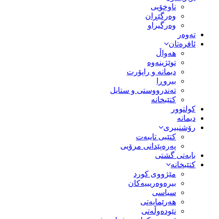
ناوخۆیی
وەرگێڕان
وەرگیراو
تەوەر
ئافرەتان
هەواڵ
توێژینەوە
دیمانە و راپۆرت
بیروڕا
تەندرووستی و ستایل
کتێبخانە
کولتوور
دیمانە
رۆشنبیری
کتێبی تایبەت
پەرەپێدانی مرۆیی
بابەتی گشتی
کتێبخانە
مێژووى کورد
بیرەوەریییەکان
سیاسى
هەرێمایەتی
نێودەوڵەتی