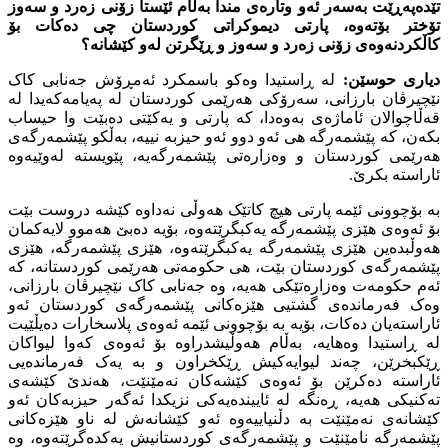
تێدەپەڕێت بەسەر ئەو وتارەى مندا بەڵام ئێستا زۆنى زەرد و سەوز
تۆختر بۆتەوە، پارتى دیموکراتى کوردستان چى دەکات بۆ
کاڵکردنەوەى زۆنى زەرد و سەوز و ڕێگرتن لەو کێشانە؟
دیارى حوسێن:
لە ڕاستیدا وەکو باسمکرد ئەمڕۆش جەنابى کاک
نێچیرڤان بارزانى، سەرۆکى هەرێمى کوردستان لە پەیامەکەیدا لە
قەڵاچوالان ئاماژەى بەوەدا، کە پارتى و یەکێتى دەبێت وا حیساب
بکەن، کە پێشمەرگە هى ئەو دوو ئەو حیزبە نییە، بەڵکو پێشمەرگەى
هەرێمى کوردستان و وەزارەتى پێشمەرگەیە، پێویستە لەوێیەوە
ئاراستە بکرێ.
بە بۆچوونى ئێمە پارتى هیچ کاتێک هەوڵى نەداوە کێشە دروست بێت
بۆ ئەوەى هێزى پێشمەرگە یەکبگرێتەوە، بۆیە دەبێ هەموو لایەکمان
هەوڵبدەین هێزى پێشمەرگە یەکبگرێتەوە، هێزى پێشمەرگە، هێزى
پێشمەرگەى کوردستان بێت، هى حکومەتى هەرێمى کوردستانە، کە
ئەم حکومەت وەزارەتێکى هەیە، وە جەنابى کاک نێچیرڤان بارزانى،
وەک فەرماندەى گشتیى هێزەکانى پێشمەرگەى کوردستان ئەو
ئاراستەیان دەکات، بۆیە بە بۆچوونى ئێمە ئەوەى پلاسخارات دەیڵێیت
لە ڕاستیدا وەهایە، بەڵام هەوڵیشدراوە بۆ ئەوەى کەوا لیواکان
ڕێکبخرێن، چەند لیوایەکیش ڕێکخراون و بە یەک فەرماندەیى
ئاراستە دەکرێن بۆ ئەوەى کێشەکان نەمێنێت، هەندێ کێشەى
تەکنیکى هەیە، ڕەنگە لە ئاییندەیەکى نزیکدا ئەگەر حیزبەکان ئەو
کێشانەى نەمێنێت بە دڵنیاییەوە ئەو کێشانەش لە ناو هێزەکانى
پێشمەرگە نامێنێت و پێشمەرگەى کوردستانیش یەکدەگرێتەوە، وە