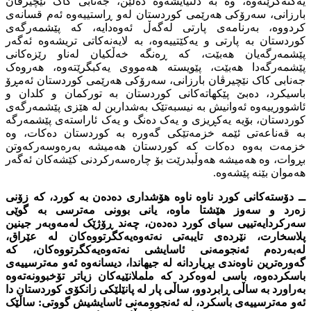
یەکنەگرێتەوە، وە بە دڵنیایشەوە دەڵێن، جەنابى کاک نێچیرڤان
بارزانى، سەرۆکى هەرێمى کوردستان لەو ڕاستییەوە ئەم قسانەى
کردووە، بەرنامەى پارتى لەگەڵ ئەوەدایە، کە پێشمەرگەى
کوردستان بە پارتى و یەکێتییەوە، بە لایەنەکاتى تریشەوە ئەگەر
پێشمەرگەیان هەبێت، کە ڕەنگە خەڵکیان لەناو رێزەکانى
پێشمەرگەدا هەبێت، پێویستە هەمووى یەکبگرێتەوە، هەروەک
جەنابى کاک نێچیرڤان بارزانى، سەرۆکى هەرێمى کوردستان ئەمڕۆ
باسیکرد، دەبێ پێکهاتەکانى کوردستان بە تورکمان و کلدان و
ئاشوورییەوە ئەوانیش بە نیسبەتێک بەشداربن لە هێزى پێشمەرگەى
کوردستان، بۆیە یەکڕیزى و یەک دەنگ و یەک ئاراستەى پێشمەرگە
بە قەناعەتى ئێمە خزمەتێکى گەورە بە کوردستان دەکات، وە
خزمەت بەوە دەکات کە کوردستان هەمیشە بەرەوسەرکەوتن
بڕوات، وە هەمیشە هەوڵبدرێت بۆ چارەسەرکردنى کێشەکان ئەگەر
هەموان بێنە پێشەوە.
ــ دۆستەکانى کورد ناوە ناوە هۆشدارى دەدەن بە کورد، کە زۆنى
زەرد و سەوز هێشتا ماوە، یانى بوونى مەترسى بە گوێى
سەرکردایەتییى سیاى کورد دەدەن، چەند ڕۆژێک لەمەوبەر جینین
پلاسخارت، نێردەى تایبەتى نەتەوەیەکگرتووەکان لە عێراق،
لەبەردەم ئەنجومەنى ئاسایشى نەتەوەیەکگرتووەکان، کە
گەورەترین ناوەندى بڕیاردانە لە جیهاندا، دیسانەوە ئەو مەترسییەى
باسکردەوە، باسى لەوەکرد کە ململانێیەکان زیاتر تۆخبوونەتەوە
بەراورد بە ساڵى ڕابردوو، ساڵى پار لە پانێلێکى زانکۆى کوردستان دا
ئەو مەترسییەى باسکرد، لە ئەنجوومەنى ئاسایشیش گووتى: ساڵێک