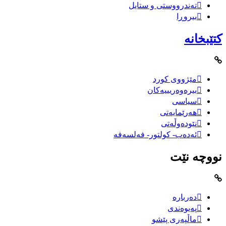
تەندرووستی و ستایل
بیروڕا
کتێبخانە
مێژووى کورد
بیرەوەریییەکان
سیاسى
هەرێمایەتی
نێودەوڵەتی
ئەدەب- کولتور- فەلسەفە
نووچە نێت
دەربارە
پەیوەندی
ماڵپەری پێشو