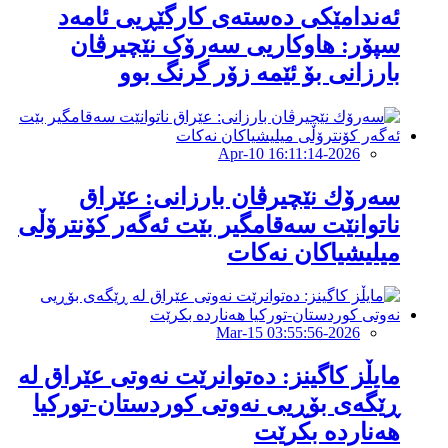
ئەندامێكی دەستەی کارگێڕیی ئامەد
سپۆر: هاوکاریی سەرۆک نێچیرڤان
بارزانی بۆ ئێمە زۆر گرنگ بوو
2026-Apr-10 16:11:14
سەرۆك نێچیرڤان بارزانی: عێراق
ناتوانێت سەقامگیر بێت ئەگەر کۆنترۆڵی
میلیشیاکان نەکات
2026-Mar-15 03:55:56
مایڵز کاگینز: دەتوانرێت نەوتی عێراق لە
ڕێگەی بۆڕیی نەوتی کوردستان-تورکیا
هەناردە بكرێت