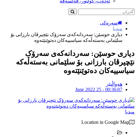
ئەدەب- کولتور- فەلسەفە
سەرەکی
میدیا
دیارى حوسێن: سەردانەکەى سەرۆک نێچیرڤان بارزانى بۆ
سلێمانى بەستەڵەکە سیاسییەکان دەتوێنێتەوە
دیارى حوسێن: سەردانەکەى سەرۆک
نێچیرڤان بارزانى بۆ سلێمانى بەستەڵەکە
سیاسییەکان دەتوێنێتەوە
هەواڵنێر
June 2022 25 - 00:36:07
میدیا
Location in Google Map