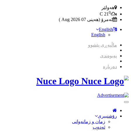
هەولێر
0
C
21
ئەمرۆ (هەینی 07 2026 Aug )
English
English
ماڵپەڕی پێشوو
پەیوەندی
دەربارە
Nuce Logo
Toggle
Navigation
رۆشنبیری
زمان و زمانه‌وانی
ئەدەب