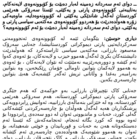
ــ دواى ئەم سەردانە زەمینە لەبار دەبێت بۆ کۆبوونەوەى لایەنەکام،
بەتایبەتى کۆبوونەوەى پارتى و یەکێتى، ئێستا سەرۆکى هەرێمى
کوردستان لەگەڵ شاندێکى یەکێتى لە کۆبوونەوەدایە، ماوەیەکى
زۆرە هەوڵدەدرێت بۆ هەردوو کۆبوونەوەى مەکتەبى سیاسى پارتى و
یەکێتى، دواى ئەم سەردانە زەمینە لەبار دەبێت بۆ ئەم کۆبوونەوەیە؟
دیارى حوسێن:
بێگومان ئێمە لە کۆبوونەوەى ئەنجوومەنى
سەرکردایەتیى پارتى دیموکراتى کوردستانیشدا، جەنابى سەرۆک
مەسعود بارزانى، مەکتەبى سیاسى ئاراستەکرد کە هەوڵبدرێت
دانیشتنەکان بکرێ لەگەڵ هەموو حیزب و لایەنەکان، بۆ ئەوەى کەوا
ئەم کێشە و دوورەپەرێزییە نەمێنێت لە نێوان لایەنەکان ، بۆ ئەوەى
بە هەموو لایەکمان بتوانین ناوماڵى خۆمان ڕێکبخەین، وە بتوانین
بەرامبەر بەغدا و وڵاتانى تریش ئەگەر کێشەیەک هەبێـ بتوانین
چارەسەرى بکەین.
جەنابى کاک نێچیرڤان بارزانى، بەو حوکمەى کە هەم جێگرى
سەرۆکى پارتى دیموکراتى کوردستانە، هەم سەرۆکى هەرێمى
کوردستانە، وە لە خێزانى بنەماڵەى بارزانییە، ئەوانیش ڕابردوویەکى
پرشنگداریان هەیە لەگەڵ هەوڵدان بۆ چارەسەرکردنى کێشەکانى
گەلى کورد، خەبات و ماندبوونى ئەوان لە دوو سەدەى ڕابردوودا بۆ
ئەوە بووە کە کورد بگاتە ئەنجام، ئەنجامەکەش کە ئێستا ئەم
دەستکەوتانە هەن بە خەبات و قوربانیدان و خوێنى شەهیدانە، بۆ
ئەوان بە هەموو شێوەیەک هەوڵدەدەن چارەسەرى ئەم کێشانە
بکەن، جەنابى سەرۆکى بارزانى و کاک نێچیرڤان بارزانى، دواى