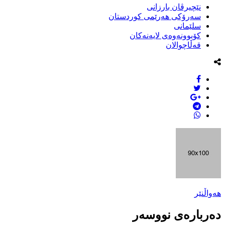
نێچیرڤان بارزانى
سەرۆکى هەرێمى کوردستان
سلێمانى
کۆبوونەوەى لایەنەکان
قەڵاچوالان
هەواڵنێر
دەربارەی نووسەر