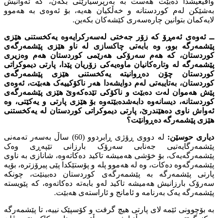
واقیعیشدا دەبێت هەست بە بەرپرسیارێتى بکەن، کە ئەوانیش
بەشێکن لەم کوردستانە و خەڵکیان هەیە، بۆ ئەوەى بە هەموو
لایەکمان بتوانین چارەسەرى کێشەکان بکەین.
ــ ئەوەى ئەمڕۆ کە زۆر جەختى لەسەرکرایەوە یەکخستنى هێزى
پێشمەرگە بوو، وە بابەتى چاکسازى لە ناو هێزى پێشمەرگەى
کوردستان، کە هەم سەرۆکى هەرێمى کوردستان هەم وەزیرى
پێشمەرگە لە وتارەکانیان ماوەیەکى زۆریان پێدا، پارتى دیموکراتى
کوردستان چۆن دەڕوانیتە یەکخستنى هێزى پێشمەرگەى
کوردستان، بەتایبەتى لەم دوایشەدا هەر ناکۆکییەک هەبێت، ئەوەى
پێش هەموان لەت دەبێت و ناکۆکى تێدەکەوێ هێزى پێشمەرگەى
کوردستانە، دیسانەوە دابەشدەبێتەوە بۆ هێزى پارتى و یەکێتى، وە
ئەواش ناوى دەهێندرێ، پارتى دیموکراتى کوردستان لە یەکخستنى
هێزى پێشمەرگە دەڕوانێت؟
دیارى حوسێن:
لە دووى ڕۆژى ڕابردوو (60) ساڵ بەسەر تەمەنى
پێشمەرگایەتیى جەنابى سەرۆک بارزانى تێپەڕى وەک
پێشمەرگەیەک، بۆ خۆشى هەمیشە تاکید دەکاتەوە، شانازى بە ناوى
پێشمەرگەوە دەکات، وە لە هەموو پلە و پۆستێکدا پێى پیرۆزترە، بۆیە
پارتى پێشمەرگە بە پێشمەرگەى کوردستان دەبینێت، چونکە
سەرۆک بارزانیش هەمیشە تاکید لەو بابەتە دەکاتەوە، کە پێویستە
پێشمەرگە یەک بەرنامە و ئامانج و ئاراستەى هەبێت.
بە بۆچوونى ئێمە لاى پارتى هیچ گرفت و کۆسپێک نییە، تا پێشمەرگە