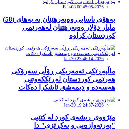
2026-Feb-08 00:45:05
بەهۆی یاسایی وەبەرهێنان بە بەهای (58)
ملیار دۆلار وەبەرهێنان لەهەرێمی
کوردستان كراوە
2026-Jan-30 23:46:14
ماڵپەڕێکی ئەمەریکی ڕۆڵی سەرۆکی
هەرێمی کوردستان لەڕێککەوتنی
هەسەدە و دیمەشق ئاشکرا دەکات
2026-Jan-30 19:24:37
مێژووی ڕیشەی کورد لە كتێبی
"پەرتەوازەیی و یەكڕێزی" دا