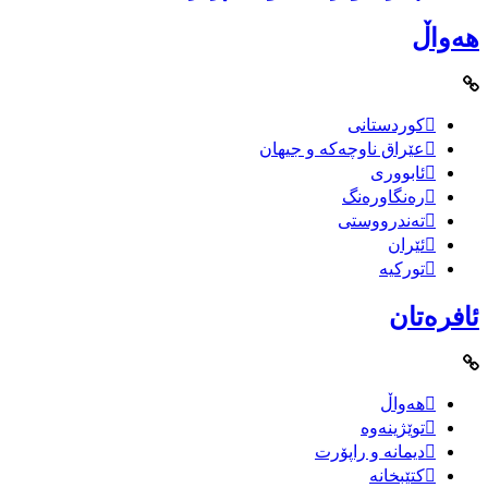
هەواڵ
کوردستانی
عێراق ناوچەکە و جیهان
ئابووری
رەنگاورەنگ
تەندرووستی
ئێران
تورکیە
ئافرەتان
هەواڵ
توێژینەوە
دیمانە و راپۆرت
کتێبخانە