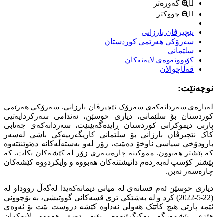
گەورەتر
چووکتر
نێچیرڤان بارزانى
سەرۆکى هەرێمى کوردستان
سلێمانى
کۆبوونەوەى لایەنەکان
قەڵاچوالان
نوچەنێت:
لەبارەى سەردانەکەى سەرۆک نێچیرڤان بارزانى، سەرۆکى هەرێمى
کوردستان بۆ سلێمانى، دیارى حوسێن، ئەندامى سەرکردایەتیى
پارتى دیموکراتى کوردستان ڕایدەگەیێنێت، سەردانەکەى جەنابى
کاک نێچیرڤان بارزانى بۆ سلێمانى کاریگەرییەکى باشى لەسەر
بارودۆخى سیاسى ناوخۆ دەبێت، زۆر لەو بەستەڵەکانە دەتوێنێتەوە
کە پێشتر هەبوون، مموکینە چارەسەرى زۆر لە کێشەکان بکات، کە
پێشتر کۆسپ لەبەردەم دانیشتنەکان هەبووە و وایکردووە کێشەکان
چارەسەر نەبن.
دیارى حوسێن ئەم قسانەى لە میانى دیمانەکەیدا لەگەڵ رووداو لە
(22-5-2022) کرد و لە بەشێکى ترى قسەکانى گووتیشى، بە بۆچوونى
ئێمە پارتى هیچ کاتێک هەوڵى نەداوە کێشە دروست بێت بۆ ئەوەى
هێزى پێشمەرگە یەکبگرێتەوە، بۆیە دەبێ هەموو لایەکمان