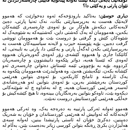
کۆمەڵێک بابەتى دیکە ئێستا ئەوانە پێتانوایە قابیلى چارەسەرکردنن لە
نێوان پارتى و یەکێتى دا؟
دیارى حوسێن:
بەتاکید بارودۆخەکە ئەوە دەخوازێت کە هەموو
لایەنێک هەست بە بەرپرسیارێتى بکات، نەک تەنیا پارتى، دەبێ
لایەنەکانى دیکەش هاوکار بن بۆ ئەوەى چارەسەرى کێشەکان
بکەین، هەموومان لە یەک کەشتى داین، کەشتییەکە بە شێوەیەک لە
شێوەکان کێش و گرفتى بۆ دروست بێت بۆ هەموومان تووشى
گرفت دەبین، بۆیە پێویستە حیزب و لایەنە سیاسییەکان هەست بە
بەرپرسیارێتى بکەن لەگەڵ پارتى و یەکێتى دا، پارتى بە تایبەتى، لە
کاتێکدا جارى وا هەبووە کێشەى زۆر لەوەى گەورەتریان هەبووە
لەوەى کە ئێستا هەیە، دواتر پێکەوە دانیشتوون و چارەسەریان
کردووە. بۆیە بە بۆچوونى ئێمە ئێستاش دەتوانن چارەسەرى ئەو
کێشانە بکەن، تێگەیشتن هەبێ، وە هەوڵبدرێت هەموومان پێکەوە بە
یەک ئاراستە و ئامانج کاربکەین، بۆ ئەوەى بتوانین هەرێمى
کوردستان بەرەپێشتر بەرین، بۆ ئەوەى بتوانین ئەو هەڕەشانەى
لەسەر هەرێمى کوردستان هەیە، چ لە بەغداوە چ لە شوێنەکانى
دیکەوە بێت، تاوەکو بتوانین بەرەنگاریان ببینەوە، تا هیچ کێشەکیش بۆ
خەڵکى هەرێمى کوردستانیش دروست نەبێت.
هەموو ئەوانە ئەرکى پارتییە بە دەرەجە یەک، وە ئەرکى هەموو
لایەنەکانە کە ئەوانیش لە هەرێمى کوردستاندان و خۆیان بە شەریک
دەبینین، دەکرێ خۆیان لە ئاستى پارتیشدا ببنین، لەوانە سبەى
هەڵبژاردن بکرێ ڕةنگە بتوانن کورسى زیاتر بەدەست بێنن، بەڵام لە