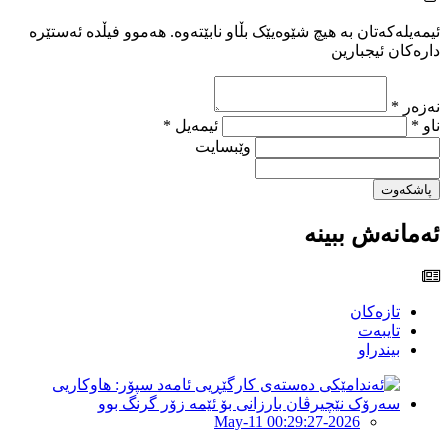
ئیمەیلەکەتان بە هیچ شێوەیێک بڵاو نابێتەوە. هەموو فیڵدە ئەستێرە
دارەکان ئیجبارین
نەزەر *
ناو *
ئیمەیل *
وێبسایت
پاشکەوت
ئەمانەش ببینە
تازەکان
تایبەت
بیندراو
2026-May-11 00:29:27