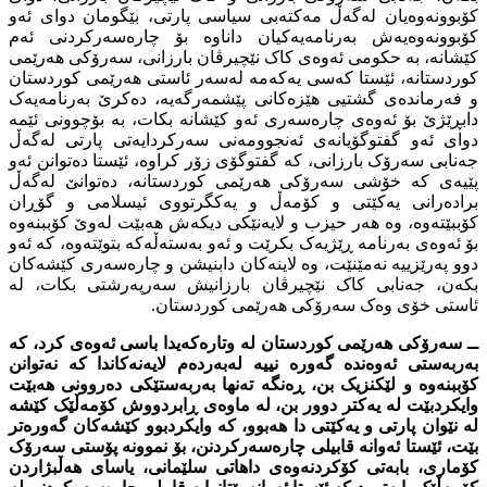
کۆبوونەوەیان لەگەڵ مەکتەبى سیاسى پارتى، بێگومان دواى ئەو
کۆبوونەوەیەش بەرنامەیەکیان داناوە بۆ چارەسەرکردنى ئەم
کێشانە، بە حکومى ئەوەى کاک نێچیرڤان بارزانى، سەرۆکى هەرێمى
کوردستانە، ئێستا کەسى یەکەمە لەسەر ئاستى هەرێمى کوردستان
و فەرماندەى گشتیى هێزەکانى پێشمەرگەیە، دەکرێ بەرنامەیەک
دابڕێژێ بۆ ئەوەى چارەسەرى ئەو کێشانە بکات، بە بۆچوونى ئێمە
دواى ئەو گفتوگۆیانەى ئەنجوومەنى سەرکردایەتی پارتى لەگەڵ
جەنابى سەرۆک بارزانى، کە گفتوگۆى زۆر کراوە، ئێستا دەتوانن ئەو
پێیەى کە خۆشى سەرۆکى هەرێمى کوردستانە، دەتوانێ لەگەڵ
برادەرانى یەکێتى و کۆمەڵ و یەکگرتووى ئیسلامى و گۆڕان
کۆببێتەوە، وە هەر حیزب و لایەنێکى دیکەش هەبێت لەوێ کۆببنەوە
بۆ ئەوەى بەرنامە ڕێژیەک بکرێت و ئەو بەستەڵەکە بتوێتەوە، کە ئەو
دوو پەرێزییە نەمێنێت، وە لاینەکان دابنیشن و چارەسەرى کێشەکان
بکەن، جەنابى کاک نێچیرڤان بارزانیش سەرپەرشتى بکات، لە
ئاستى خۆى وەک سەرۆکى هەرێمى کوردستان.
ــ سەرۆکى هەرێمى کوردستان لە وتارەکەیدا باسى ئەوەى کرد، کە
بەربەستى ئەوەندە گەورە نییە لەبەردەم لایەنەکاندا کە نەتوانن
کۆببنەوە و لێکنزیک بن، ڕەنگە تەنها بەربەستێکى دەروونى هەبێت
وایکردبێت لە یەکتر دوور بن، لە ماوەى ڕابردووش کۆمەڵێک کێشە
لە نێوان پارتى و یەکێتى دا هەبوو، کە وایکردبوو کێشەکان گەورەتر
بێت، ئێستا ئەوانە قابیلى چارەسەرکردنن، بۆ نموونە پۆستى سەرۆک
کۆمارى، بابەتى کۆکردنەوەى داهاتى سلێمانى، یاساى هەڵبژاردن