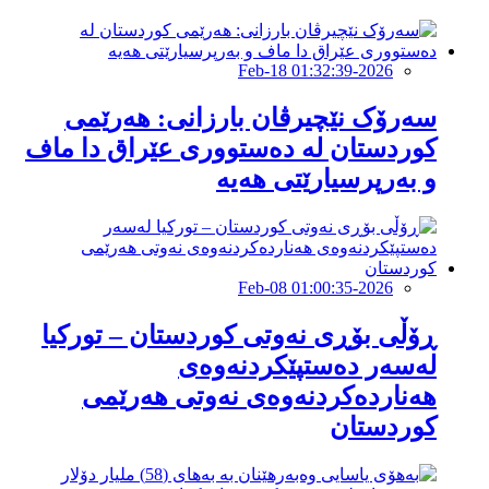
2026-Feb-18 01:32:39
سەرۆک نێچیرڤان بارزانی: هەرێمی
کوردستان لە دەستووری عێراق دا ماف
و بەرپرسیارێتی هەیە
2026-Feb-08 01:00:35
ڕۆڵی بۆڕی نەوتی كوردستان – توركیا
لەسەر دەستپێكردنەوەی
هەناردەكردنەوەی نەوتی هەرێمی
كوردستان