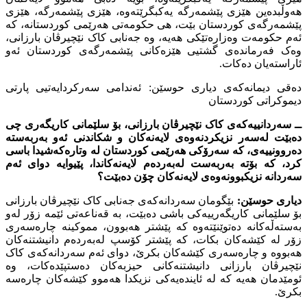
هەوڵبدەین هێزى پێشمەرگە یەکبگرێتەوە، هێزى پێشمەرگە، هێزى
پێشمەرگەى کوردستان بێت، هى حکومەتى هەرێمى کوردستانە، کە
ئەم حکومەت وەزارەتێکى هەیە، وە جەنابى کاک نێچیرڤان بارزانى،
وەک فەرماندەى گشتیى هێزەکانى پێشمەرگەى کوردستان ئەو
ئاراستەیان دەکات.
دەقى دیمانەکەى دیارى حوسێن: ئەندامى سەرکردایەتیى پارتى
دیموکراتى کوردستان
ــ سەردانییەکەى کاک نێچیرڤان بارزانى، بۆ سلێمانى کاریگەرى چى
دەبێت لەسەر نزیکردنەوەى لایەنەکان و شکاندنى ئەو بەربەستە
دەروونییەى، کە سەرۆکى هەرێمى کوردستان لە وتارەکەشیدا باسى
کرد، کە بۆتە بەربەست لەبەردەم لایەنەکاندا، پێیوایە دواى ئەم
سەردانە نزیکبوونەوەى لایەنەکان چۆن دەبێت؟
دیارى حوسێن:
بێگومان سەردانەکەى جەنابى کاک نێچیرڤان بارزانى
بۆ سلێمانى کاریگەرییەکى باشى دەبێت، بە قەناعەتى ئێمە زۆر لەو
بەستەڵەکانە دەتوێنێتەوە کە پێشتر هەبوون، مموکینە چارەسەرى
زۆر لە کێشەکان بکات، کە پێشتر کۆسپ لەبەردەم دانیشتنەکان
هەبووە و چارەسەرى کێشەکان بکرێ، دواى ئەم سەردانەکەى کاک
نێچیرڤان بارزانى دانیشتنەکانى حیزبەکان دەستپێدەکات، وە
ئومێدمان هەیە کە لە ئایندەیەکى نزیکدا هەموو کێشەکان چارەسە
بکرێ.