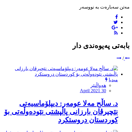
مەتن سەبارەت بە نووسەر
بابەتی پەیوەندی دار
/
میدیا
هەواڵنێر
April 2021 30
د. ساڵح مەلا عومەر: دیپلۆماسیەتى
نێچیرڤان بارزانى پاڵپشتى نێودەوڵەتى بۆ
کوردستان دروستکرد