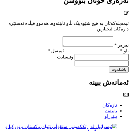
نەزەری خۆتان بنووسن
ئیمەیلەکەتان بە هیچ شێوەیێک بڵاو نابێتەوە. هەموو فیڵدە ئەستێرە
دارەکان ئیجبارین
نەزەر *
ناو *
ئیمەیل *
وێبسایت
پاشکەوت
ئەمانەش ببینە
تازەکان
تایبەت
بیندراو