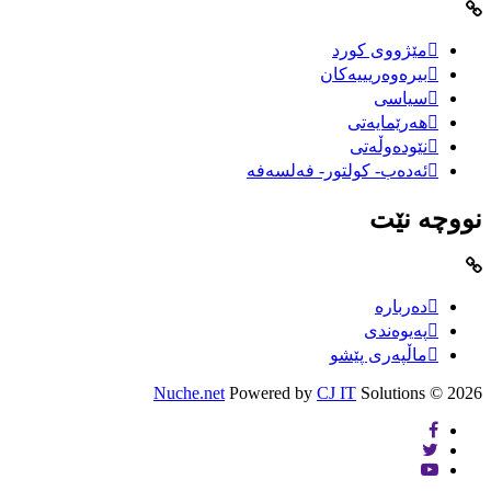
مێژووى کورد
بیرەوەریییەکان
سیاسى
هەرێمایەتی
نێودەوڵەتی
ئەدەب- کولتور- فەلسەفە
نووچە نێت
دەربارە
پەیوەندی
ماڵپەری پێشو
Nuche.net
Powered by
CJ IT
Solutions
2026 ©