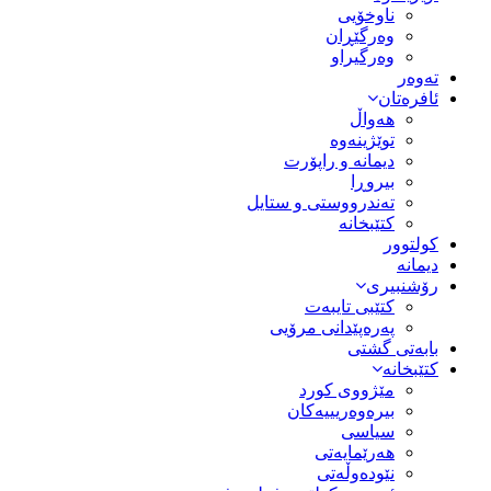
ناوخۆیی
وەرگێڕان
وەرگیراو
تەوەر
ئافرەتان
هەواڵ
توێژینەوە
دیمانە و راپۆرت
بیروڕا
تەندرووستی و ستایل
کتێبخانە
کولتوور
دیمانە
رۆشنبیری
کتێبی تایبەت
پەرەپێدانی مرۆیی
بابەتی گشتی
کتێبخانە
مێژووى کورد
بیرەوەریییەکان
سیاسى
هەرێمایەتی
نێودەوڵەتی