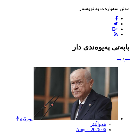
مەتن سەبارەت بە نووسەر
بابەتی پەیوەندی دار
/
تورکیە
هەواڵنێر
August 2026 06