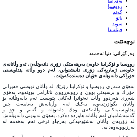
ئۆكراینا
رووسیا
گەنم
ناتۆ
سوید
فینلەندا
نوچەنێت
وەرگێڕانی: دنیا ئەحمەد
رووسيا و ئۆكراينا خاوه‌ن به‌رهه‌مێكى زۆرى دانه‌وێڵه‌ن، ئه‌و وڵاتانه‌ى
خاوەنی ژماریەكی زۆری دانیشتوانن، له‌م دوو وڵاته‌ پێداويستى
خۆراكى دانه‌وێڵه‌ى خۆيان ده‌ستده‌كه‌وێت.
به‌هۆى شه‌ڕى رووسيا و ئۆكراينا زۆرێك له ‌وڵاتان تووشى قه‌يرانى
خۆراك و برسيه‌تى بوون و رووبه‌ڕووى نائارامى بوونه‌وه‌، به‌هۆى
شه‌ڕى هه‌ردوو وڵات نه‌توانرا له‌كاتى پێويست ئه‌م دانه‌وێڵانه‌ بۆ
وڵاتان بگوازرێته‌وه‌، يه‌كيك له‌م وڵاتانه‌ش به‌تايبه‌ت چين
پێداويستيه‌كانى وڵاته‌كه‌ى وه‌ك دانه‌وێڵه‌ و گەنم و جۆ و
گه‌نمه‌شاميان له‌م وڵاتانه‌ هاورده‌ ده‌كرد، به‌هۆى نه‌بوونى دانه‌وێڵه‌ش
له‌ زۆربه‌ى وڵاتان به‌شێوه‌يه‌كى به‌رچاو نرخى ئه‌م به‌هه‌مه‌ له
‌به‌رزبوونه‌وه‌دايه‌.