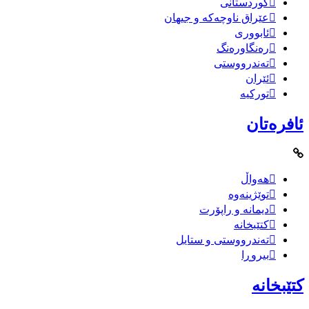
کوردستانی
عێراق ناوچەکە و جیهان
ئابووری
رەنگاورەنگ
تەندرووستی
ئێران
تورکیە
ئافرەتان
هەواڵ
توێژینەوە
دیمانە و راپۆرت
کتێبخانە
تەندرووستی و ستایل
بیروڕا
کتێبخانە