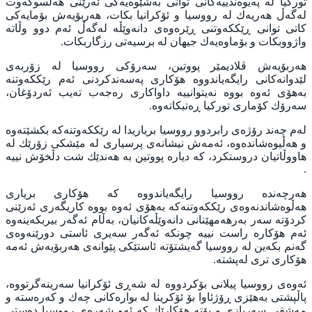
توركيا له‌ په‌يوه‌ندييه‌كانى توانى به‌شێوه‌يه‌كى ئه‌رێنى هه‌ڵسوكه‌وت
له‌گه‌ڵ هه‌ريه‌ك له‌ رووسيا و ئۆكرانيا بكات، هه‌ربۆيه‌ش بۆمايه‌كى
كاتى توانى ڕێككه‌وتنى ڕێره‌وه‌ى دانه‌وێڵه‌ له‌گه‌ڵ ئه‌م دوو وڵاته‌
واژووبكات و بۆماوه‌يه‌ك جيهان له‌ برسيه‌تى رزگاربكات.
هه‌ربۆيه‌ش ڤلاديمێر پووتين، سه‌رۆكى رووسيا له‌ زۆربه‌ى
لێدوانه‌كانى رايگه‌ياندووه‌ هۆكارى په‌سه‌ندكردنى ئه‌م رێككه‌وتنه‌
به‌هۆى ئه‌وه‌ بووه‌ نه‌يتوانييه‌ داواكارى ره‌جه‌ب ته‌يب ئه‌ردۆغان،
سه‌رۆك كۆمارى توركيا ڕه‌تبكاته‌وه‌.
له‌م چه‌ند رۆژه‌ى رابردوو رووسيا برياريدا له‌ رێككه‌وتنه‌كه‌ بكشێته‌وه‌
و هه‌ڵيوه‌شانده‌وه‌، ئه‌مه‌ش نيشانه‌ى پرسيارى له‌ مێشكى زۆرێك له‌
هاووڵاتيان دروستكرد، كه‌ دياره‌ پووتين به‌ هه‌ندێك شت دڵخۆش نييه‌
.
هه‌رچه‌نده‌ رووسيا رايگه‌ياندووه‌ كه‌ هۆكارى بريارى
هه‌ڵوه‌شاندنه‌وه‌ى رێككه‌وتنه‌كه‌ به‌هۆى ئه‌وه‌ بووه‌ كاريگه‌رى ئه‌رێنى
كردۆته‌ سه‌ر به‌رهه‌مهێنانى دانه‌وێڵه‌كانيان، به‌ڵام ئه‌گه‌ر بيربكه‌ينه‌وه‌
ئه‌م هۆكاره‌ راست نييه‌ چونكه‌ ئه‌گه‌ر سه‌يرى ئاستى دورێنه‌وه‌ى
گه‌نم بكه‌ين له‌ رووسيا گه‌يشتۆته‌ ئاستێكى پێوانه‌ى هه‌ربۆيه‌ش ئه‌مه‌
هۆكارى ترى له‌پشته‌.
ئه‌وه‌ى رووسيا پيلانى بۆكردووه‌ له‌ شه‌ڕى ئۆكرانيا سه‌رينه‌گرتووه‌،
پاڵپشتى به‌هێزى ڕۆژئاوا بۆ ئۆكرينا له‌ بواره‌كانى چه‌ك و كه‌ره‌سته‌ و
مه‌شقى سه‌ربازى و بۆته ‌هۆكارێك كه‌ ئه‌و شه‌ره‌ى رووسيا ده‌ستي