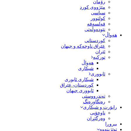
رۆمان
مێژووى کورد
سیاسى
کولتوور
فەلسەفە
نێودەوڵەتی
هەواڵ
کوردستانی
عێراق ناوچەکە و جیهان
ئێران
تورکیە
هەواڵ
شیکاری
ئابووری
شیکاری ئابوری
کوردستان- عێراق
ئابووری جیهان
تەندرووستی
رەنگاورەنگ
راپۆرت و شیکاری
ناوخۆیی
وەرگێڕان
بیروڕا
توێژینەوە