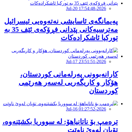
2026-Jul-20 17:54:48
پەیمانگەی ئاسایشی نەتەوەیی ئیسرائیل
مەترسیەكانی پێدانی فڕۆكەی ئێف 35 بە
توركیا ئاشكرادەكات
2026-Jul-17 23:51:51
کارانەبوونی پەرلەمانی کوردستان،
هۆکار و کاریگەریی لەسەر هەرێمی
كوردستان
2026-Jul-16 01:27:52
ترەمپ بۆ ناتانیاهۆ: لە سووریا بکشێنەوە،
تۆیان لەوێ ناوێت