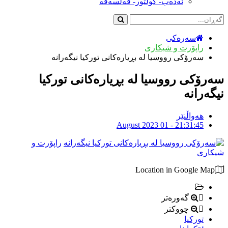
ئەدەب- کولتور- فەلسەفە
سەرەکی
راپۆرت و شیکاری
سەرۆكی رووسیا لە بڕیارەكانی توركیا نیگەرانە
سەرۆكی رووسیا لە بڕیارەكانی توركیا
نیگەرانە
هەواڵنێر
August 2023 01 - 21:31:45
راپۆرت و
شیکاری
Location in Google Map
گەورەتر
چووکتر
توركیا