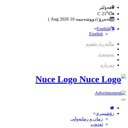
هەولێر
0
C
21
ئەمرۆ (دووشەممە 10 2026 Aug )
English
English
ماڵپەڕی پێشوو
پەیوەندی
دەربارە
Nuce Logo
Toggle
Navigation
رۆشنبیری
زمان و زمانه‌وانی
ئەدەب