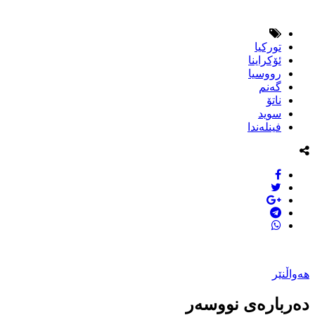
توركیا
ئۆكراینا
رووسیا
گەنم
ناتۆ
سوید
فینلەندا
هەواڵنێر
دەربارەی نووسەر