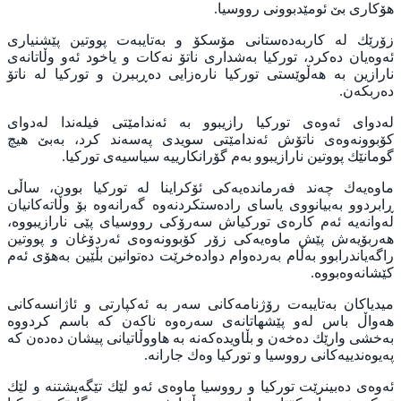
هۆكارى بێ ئومێدبوونى رووسيا.
زۆرێك له‌ کاربەدەستانى مۆسكۆ و به‌تايبه‌ت پووتين پێشنيارى
ئه‌وه‌يان ده‌كرد، توركيا به‌شدارى ناتۆ نه‌كات و ياخود ئه‌و وڵاتانه‌ى
نارازين به‌ هه‌ڵوێستى توركيا ناره‌زايى ده‌ڕببرن و توركيا له ‌ناتۆ
ده‌ربكه‌ن.
له‌دواى ئه‌وه‌ى توركيا رازيبوو به‌ ئه‌ندامێتى فيله‌ندا له‌دواى
كۆبوونه‌وه‌ى ناتۆش ئه‌ندامێتى سويدى په‌سه‌ند كرد، به‌بێ هيچ
گومانێك پووتين نارازيبوو به‌م گۆرانكارييه‌ سياسيه‌ى توركيا.
ماوه‌يه‌ك‌ چەند فه‌رمانده‌یەکى ئۆكراينا له‌ توركيا بوون، ساڵى
ڕابردوو به‌بيانووى ياساى راده‌ستكردنه‌وه‌ گه‌رانه‌وه‌ بۆ وڵاته‌كانيان
له‌وانه‌يه‌ ئه‌م كاره‌ى توركياش سه‌رۆكى رووسياى پێی نارازيبووه‌،
هه‌ربۆيه‌ش پێش ماوه‌يه‌كى زۆر كۆبوونه‌وه‌ى ئه‌ردۆغان و پووتين
راگه‌ياندرابوو به‌ڵام به‌رده‌وام دواده‌خرێت ده‌توانين بڵێين به‌هۆى ئه‌م
كێشانه‌وه‌بووه‌.
ميدياكان به‌تايبه‌ت رۆژنامه‌كانى سه‌ر به‌ ئه‌كپارتى و ئاژانسەکانى
هەواڵ باس له‌و پێشهاتانه‌ى سه‌ره‌وه ‌ناكه‌ن كه ‌باسم كردووه‌
به‌خشى وارێك ده‌خه‌ن و بڵاويده‌كه‌نه‌ به‌ هاووڵاتيانی پيشان ده‌ده‌ن كه‌
په‌يوه‌ندييه‌كانى رووسيا و توركيا وه‌ك جارانه‌.
ئه‌وه‌ى ده‌بينرێت توركيا و رووسيا ماوه‌ى ئه‌و لێك تێگه‌يشتنه‌ و لێك