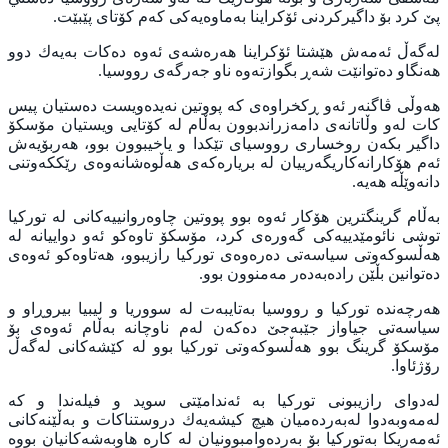
پێ كرد بۆ داگيركردنى ئۆكراينا به‌ماوه‌يه‌كى كه‌م كۆتاى پێبێت.
له‌گه‌ڵ ئه‌مه‌ش هێشتا ئۆكراينا هه‌ره‌شه‌ى ئه‌وه‌ ده‌كات به‌يه‌ك دوو
هه‌نگاو ده‌توانێت شه‌ڕ بگوازته‌وه‌ ناو جه‌رگه‌ى رووسيا.
هه‌وڵى ڤاگنه‌ر ئه‌و ڕكخراوه‌ى كه‌ پووتين نه‌يده‌ويست ده‌ستيان پيس
كات له‌و وڵاتانه‌ى دامه‌زراندبوون به‌ڵام له‌ كۆتايى ويستيان مۆسكۆ
داگير بكه‌ن روخسارى رووسياى تێكدا و ياخيبوون بوو، هه‌ربۆيه‌ش
ئه‌م هۆكارانه‌كاريگه‌رييان له‌ برياره‌كه‌ى هه‌ڵوه‌شانه‌وه‌ى رێككه‌وتنى
دانه‌وێڵه‌ هه‌يه‌.
به‌ڵام گرينگترين هۆكار ئه‌وه‌ بوو پووتين چاوه‌روانييه‌كانى له ‌توركيا
توشى نائومێدييه‌كى گه‌وره‌ى كرد، مۆسكۆ تاوه‌كو ئه‌و دواييانه‌ له‌
هه‌ڵسوكه‌وتى سياسه‌تى ده‌ره‌وه‌ى توركيا رازيبوو، هه‌تاوه‌كو ئه‌وه‌ى
ده‌توانين بڵێن راده‌به‌ده‌ر ‌مه‌منوون بوو.
هه‌رچه‌نده‌ توركيا و رووسيا به‌تايبه‌ت له‌ سووريا و ليبيا بيروڕاو و
سياسه‌تى جياواز جێبه‌جێ ده‌كه‌ن له‌م ناوچانه‌ به‌ڵام ئه‌وه‌ى بۆ
مۆسكۆ گرينگ بوو هه‌ڵسوكه‌وتى توركيا بوو له‌ كێشه‌كانى له‌گه‌ڵ
رۆژئاوا.
له‌دواى رازيبونى توركيا به‌ ئه‌ندامێتى سويد و فيله‌ندا و كه‌
له‌مه‌وبه‌دوا له‌به‌رده‌ميان هيچ كيشه‌يه‌ك دروستناكات و به‌ڵێنه‌كانى
ئه‌مه‌ريكا به‌توركيا بۆ به‌رده‌وامبوونيان له‌ كاره‌ هاوبه‌شه‌كانيان بووه‌