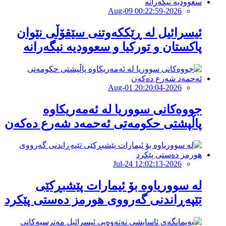
2026-Aug-09 00:22:59
ئیسرائیل لە ڕێككەوتنی سێقۆڵی نێوان
پاكستان و توركیا و سعوودیە نیگەرانە
2026-Aug-01 20:20:04
جووەكانی سووریا لە ئەمەریكاوە
پاڵپشتی حكومەتی ئەحمەد شەرع دەكەن
2026-Jul-24 12:02:13
لە سووریاوە بۆ ئیمارات پێشبڕکێى
تێپەڕاندنى گەرووى هورمز دەستى پێکرد