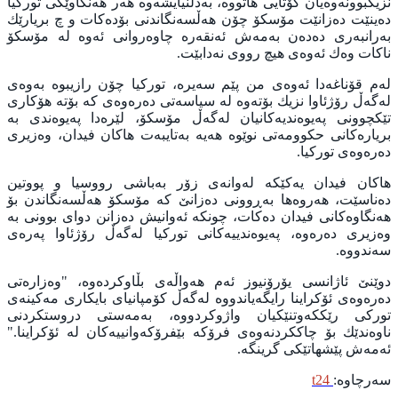
نزيكبوونه‌وه‌يان كۆتايى هاتووه‌، به‌دڵنيايشه‌وه‌ هه‌ر هه‌نگاوێكى توركيا
ده‌ينێت ده‌زانێت مۆسكۆ چۆن هه‌ڵسه‌نگاندنى بۆده‌كات و چ بريارێك
به‌رانبه‌ری ده‌ده‌ن به‌مه‌ش ئه‌نقه‌ره‌ چاوه‌روانى ئه‌وه‌ له‌ مۆسكۆ
ناكات وه‌ك ئه‌وه‌ى هيچ رووی نه‌دابێت.
له‌م قۆناغه‌دا ئه‌وه‌ى من پێم سه‌يره‌، توركيا چۆن رازيبوه‌ به‌وه‌ى
له‌گه‌ڵ رۆژئاوا نزيك بۆته‌وه‌ له‌ سياسه‌تى ده‌ره‌وه‌ى كه‌ بۆته‌ هۆكارى
تێكچوونى په‌يوه‌نديه‌كانيان له‌گه‌ڵ مۆسكۆ، لێره‌دا په‌يوه‌ندى به‌
برياره‌كانى حكوومه‌تى نوێوه‌ هه‌يه‌ به‌تايبه‌ت هاكان فيدان، وه‌زيرى
ده‌ره‌وه‌ى توركيا.
هاكان فيدان يه‌كێكه‌ له‌وانه‌ى زۆر به‌باشى رووسيا و پووتين
ده‌ناسێت، هه‌روه‌ها بەڕوونى ده‌زانێ كه‌ مۆسكۆ هه‌ڵسه‌نگاندن بۆ
هه‌نگاوه‌كانى فيدان ده‌كات، چونكه‌ ئه‌وانیش ده‌زانن دواى ‌بوونى به‌
وه‌زيرى ده‌ره‌وه‌، په‌يوه‌ندييه‌كانى توركيا له‌گه‌ڵ رۆژئاوا په‌ره‌ى
سه‌ندووه‌.
دوێنێ ئاژانسى يۆرۆنيوز ئه‌م هه‌واڵه‌ى بڵاوكرده‌وه‌، "وه‌زاره‌تى
ده‌ره‌وه‌ى ئۆكراينا رايگه‌ياندووه‌ له‌گه‌ڵ كۆمپانياى بايكارى مه‌كينه‌ى
توركى رێككه‌وتنێكيان واژوكردووه، به‌مه‌ستى دروستكردنى
ناوه‌ندێك بۆ چاككردنه‌وه‌ى فرۆكه‌ بێفرۆكه‌وانييه‌كان له‌ ئۆكراينا.‌"
ئه‌مه‌ش پێشهاتێكى گرينگه‌.
سەرچاوە:
t24