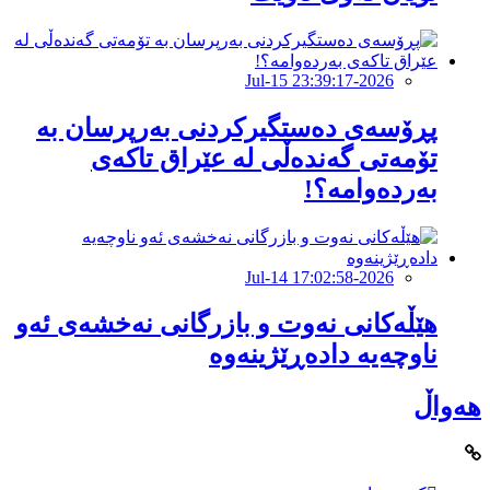
2026-Jul-15 23:39:17
پڕۆسەی دەستگیرکردنی بەرپرسان بە
تۆمەتی گەندەڵی لە عێراق تاكەی
بەردەوامە؟!
2026-Jul-14 17:02:58
هێڵەکانى نەوت و بازرگانى نەخشەى ئەو
ناوچەیە دادەڕێژینەوە
هەواڵ