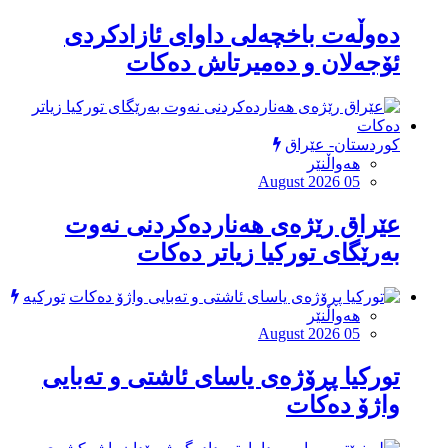
دەوڵەت باخچەلی داوای ئازادکردی
ئۆجەلان و دەمیرتاش دەکات
کوردستان- عێراق
هەواڵنێر
August 2026 05
عێراق رێژەی هەناردەکردنی نەوت
بەرێگای تورکیا زیاتر دەکات
تورکیە
هەواڵنێر
August 2026 05
توركیا پڕۆژەی یاسای ئاشتی و تەبایی
واژۆ دەكات