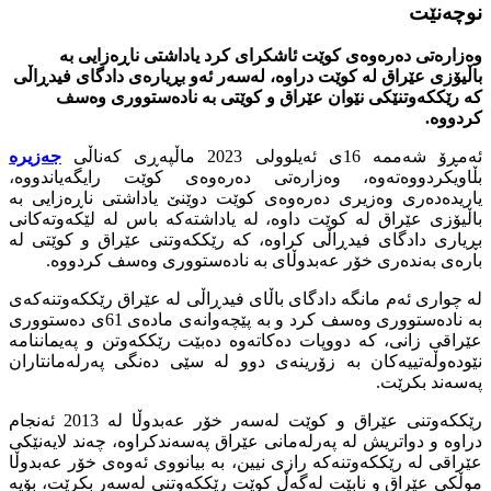
نوچه‌نێت
وەزارەتی دەرەوەی كوێت ئاشكرای كرد یاداشتی ناڕەزایی بە
باڵیۆزی عێراق لە كوێت دراوە، لەسەر ئەو بڕیارەی دادگای فیدڕاڵی
كە رێككەوتنێكی نێوان عێراق و كوێتی بە نادەستووری وەسف
كردووە.
ئەمڕۆ شەممە 16ی ئەیلوولی 2023 ماڵپەڕی كەناڵی
جەزیرە
بڵاویكردووەتەوە، وەزارەتی دەرەوەی كوێت رایگەیاندووە،
یاریدەدەری وەزیری دەرەوەی كوێت دوێنێ‌ یاداشتی ناڕەزایی بە
باڵیۆزی عێراق لە كوێت داوە، لە یاداشتەكە باس لە لێكەوتەكانی
بڕیاری دادگای فیدڕاڵی كراوە، كە رێككەوتنی عێراق و كوێتی لە
بارەی بەندەری خۆر عەبدوڵاى بە نادەستووری وەسف كردووە.
لە چواری ئەم مانگە دادگای باڵای فیدڕاڵی لە عێراق رێككەوتنەكەی
بە نادەستووری وەسف كرد و بە پێچەوانەی مادەی 61ی دەستووری
عێراقی زانی، كە دووپات دەكاتەوە دەبێت رێككەوتن و پەیماننامە
نێودەوڵەتییەكان بە زۆرینەی دوو لە سێی دەنگی پەرلەمانتاران
پەسەند بكرێت.
رێككەوتنی عێراق و كوێت لەسەر خۆر عەبدوڵا لە 2013 ئەنجام
دراوە و دواتریش لە پەرلەمانی عێراق پەسەندكراوە، چەند لایەنێكی
عێراقی لە رێككەوتنەكە رازی نیین، بە بیانووی ئەوەی خۆر عەبدوڵا
موڵكی عێراق و نابێت لەگەڵ كوێت رێككەوتنی لەسەر بكرێت، بۆیە