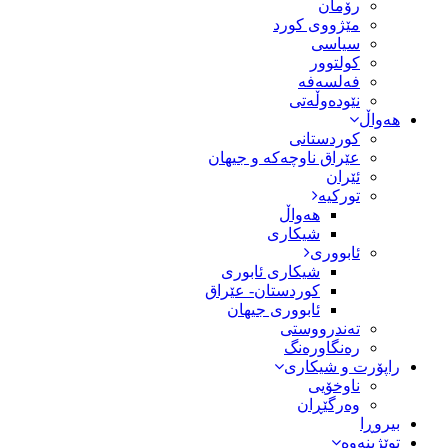
رۆمان
مێژووى کورد
سیاسى
کولتوور
فەلسەفە
نێودەوڵەتی
هەواڵ
کوردستانی
عێراق ناوچەکە و جیهان
ئێران
تورکیە
هەواڵ
شیکاری
ئابووری
شیکاری ئابوری
کوردستان- عێراق
ئابووری جیهان
تەندرووستی
رەنگاورەنگ
راپۆرت و شیکاری
ناوخۆیی
وەرگێڕان
بیروڕا
توێژینەوە