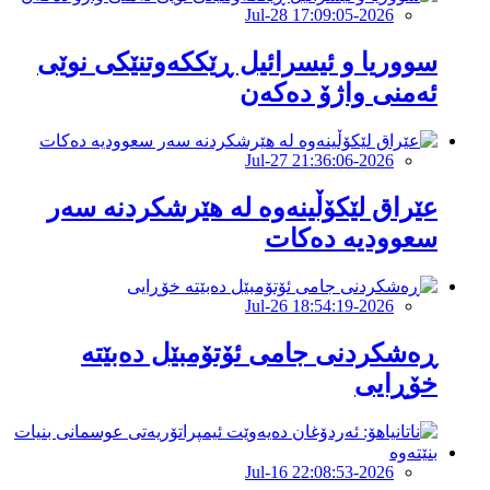
2026-Jul-28 17:09:05
سووریا و ئیسرائیل ڕێککەوتنێکی نوێی
ئەمنی واژۆ دەکەن
2026-Jul-27 21:36:06
عێراق لێکۆڵینەوە لە هێرشکردنە سەر
سعوودیە دەکات
2026-Jul-26 18:54:19
ڕەشکردنی جامی ئۆتۆمبێل دەبێتە
خۆڕایی
2026-Jul-16 22:08:53