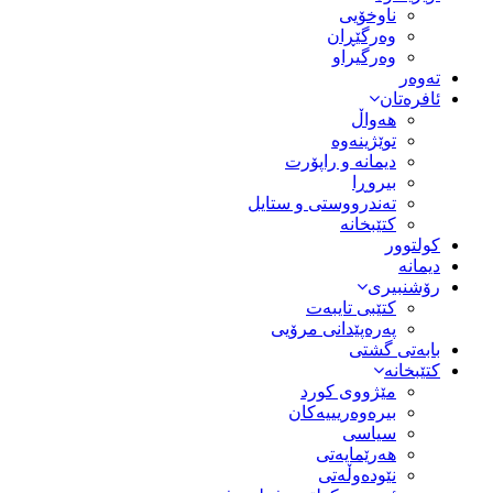
ناوخۆیی
وەرگێڕان
وەرگیراو
تەوەر
ئافرەتان
هەواڵ
توێژینەوە
دیمانە و راپۆرت
بیروڕا
تەندرووستی و ستایل
کتێبخانە
کولتوور
دیمانە
رۆشنبیری
کتێبی تایبەت
پەرەپێدانی مرۆیی
بابەتی گشتی
کتێبخانە
مێژووى کورد
بیرەوەریییەکان
سیاسى
هەرێمایەتی
نێودەوڵەتی