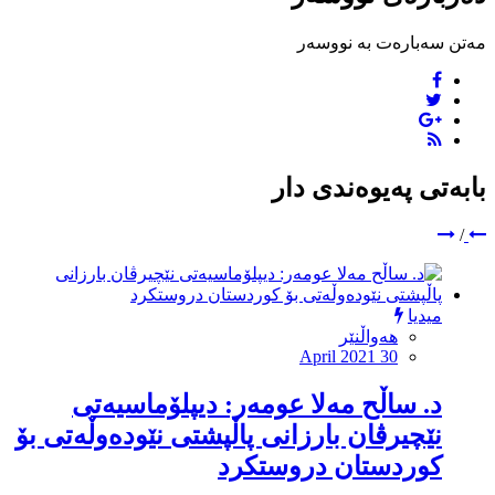
مەتن سەبارەت بە نووسەر
بابەتی پەیوەندی دار
/
میدیا
هەواڵنێر
April 2021 30
د. ساڵح مەلا عومەر: دیپلۆماسیەتى
نێچیرڤان بارزانى پاڵپشتى نێودەوڵەتى بۆ
کوردستان دروستکرد