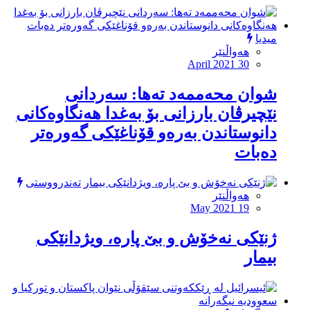
میدیا
هەواڵنێر
April 2021 30
شوان محەممەد تەها: سەردانى
نێچیرڤان بارزانى بۆ بەغدا هەنگاوەکانى
دانوستاندن بەرەو قۆناغێکى گەورەتر
دەبات
تەندرووستی
هەواڵنێر
May 2021 19
ژنێکی نەخۆش و بێ پارە، ویژدانێکی
بیمار