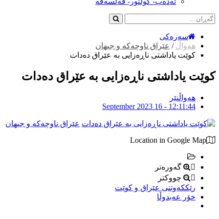
ئەدەب- کولتور- فەلسەفە
سەرەکی
هەواڵ
/
عێراق ناوچەکە و جیهان
كوێت یاداشتی ناڕەزایی بە عێراق دەدات
كوێت یاداشتی ناڕەزایی بە عێراق دەدات
هەواڵنێر
September 2023 16 - 12:11:44
عێراق ناوچەکە و جیهان
Location in Google Map
گەورەتر
چووکتر
رێككەوتنی عێراق و كوێت
خۆر عەبدوڵا