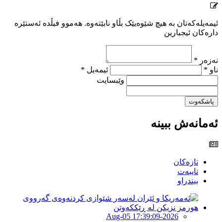
ئیمەیلەکەتان بە هیچ شێوەیێک بڵاو نابێتەوە. هەموو فیڵدە ئەستێرە
دارەکان ئیجبارین
نەزەر *
ناو *
ئیمەیل *
وێبسایت
پاشکەوت
ئەمانەش ببینە
تازەکان
تایبەت
بیندراو
2026-Aug-05 17:39:09