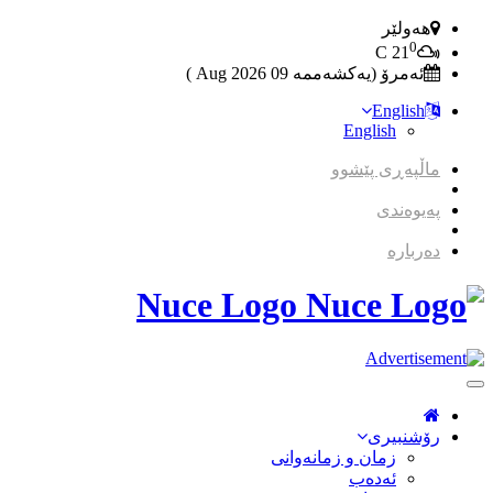
هەولێر
0
C
21
ئەمرۆ (یەکشەممە 09 2026 Aug )
English
English
ماڵپەڕی پێشوو
پەیوەندی
دەربارە
Nuce Logo
Toggle
Navigation
رۆشنبیری
زمان و زمانه‌وانی
ئەدەب