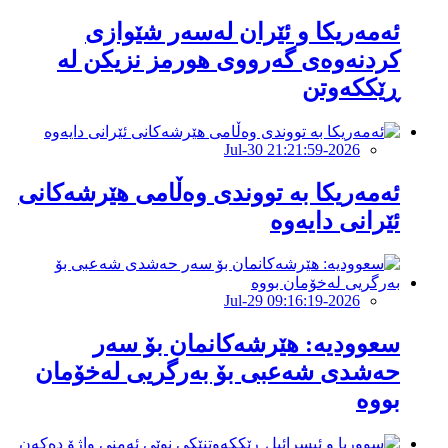
ئەمەریكا و ئێران لەسەر شێوازی
كردنەوەی گەرووی هورمز نزیكن لە
ڕێككەوتن
2026-Jul-30 21:21:59
ئەمەریکا بە تووندی وەڵامی هێرشەکانی
ئێرانی دایەوە
2026-Jul-29 09:16:19
‏سعوودیە: هێرشەكانمان بۆ سەر
حەشدی شەعبی بۆ بەرگریی لەخۆمان
بووە