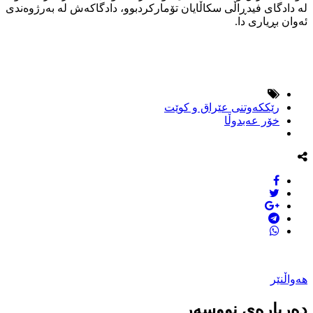
لە دادگای فیدڕاڵی سكاڵایان تۆماركردبوو، دادگاكەش لە بەرژوەندی
ئەوان بڕیاری دا.
رێككەوتنی عێراق و كوێت
خۆر عەبدوڵا
هەواڵنێر
دەربارەی نووسەر