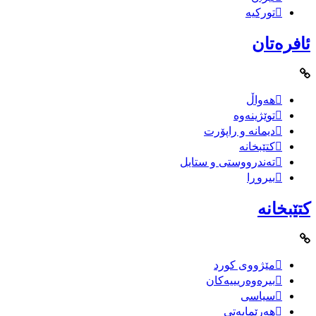
تورکیە
ئافرەتان
هەواڵ
توێژینەوە
دیمانە و راپۆرت
کتێبخانە
تەندرووستی و ستایل
بیروڕا
کتێبخانە
مێژووى کورد
بیرەوەریییەکان
سیاسى
هەرێمایەتی