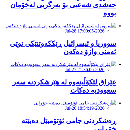
حەشدی شەعبی بۆ بەرگریی لەخۆمان
بووە
2026-Jul-28 17:09:05
سووریا و ئیسرائیل ڕێککەوتنێکی نوێی
ئەمنی واژۆ دەکەن
2026-Jul-27 21:36:06
عێراق لێکۆڵینەوە لە هێرشکردنە سەر
سعوودیە دەکات
2026-Jul-26 18:54:19
ڕەشکردنی جامی ئۆتۆمبێل دەبێتە
خۆڕایی