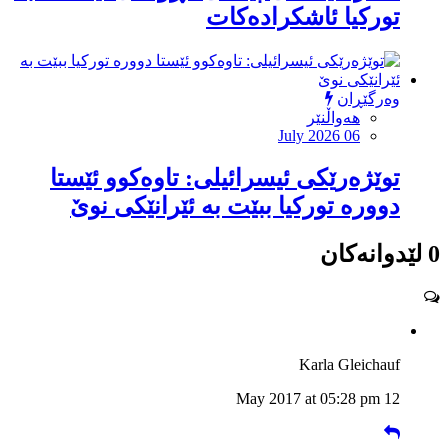
توركیا ئاشكرادەكات
وەرگێڕان
هەواڵنێر
July 2026 06
توێژەرێكی ئیسرائیلی: تاوەكوو ئێستا
دوورە توركیا ببێت بە ئێرانێكی نوێ
0 لێدوانەکان
Karla Gleichauf
12 May 2017 at 05:28 pm