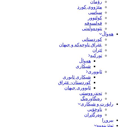
رۆمان
مێژووى کورد
سیاسى
کولتوور
فەلسەفە
نێودەوڵەتی
هەواڵ
کوردستانی
عێراق ناوچەکە و جیهان
ئێران
تورکیە
هەواڵ
شیکاری
ئابووری
شیکاری ئابوری
کوردستان- عێراق
ئابووری جیهان
تەندرووستی
رەنگاورەنگ
راپۆرت و شیکاری
ناوخۆیی
وەرگێڕان
بیروڕا
توێژینەوە