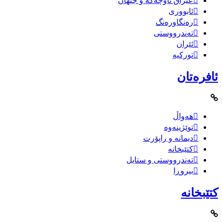
عێراق ناوچەکە و جیهان
ئابووری
رەنگاورەنگ
تەندرووستی
ئێران
تورکیە
ئافرەتان
هەواڵ
توێژینەوە
دیمانە و راپۆرت
کتێبخانە
تەندرووستی و ستایل
بیروڕا
کتێبخانە