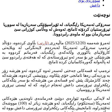
سووریای نوێ
داعش
نوچەنێت
سەرۆكی ئەمەریكا رایگەیاند، لە ئۆپراسیۆنێكی سەربازیدا لە سووریا
تیرۆرستنیان كردۆتە ئامانج، ئەوەش لە وەڵامی كوژرانی سێ
سەربازمان بوو لە ماوەی رابردوودا.
ئەمرۆ شەممە (2025/12/20) ماڵپەڕی
(ئاڕتی)
بڵاوی كردەوە، دۆناڵد
ترەمپ سەرۆكی ئەمەریكا لەبەردەم لایەنگرانی لە ویلایەتی
كارۆلاینای باكووری وڵاتەكەی رایگەیاند، فەرمانم كردووە بە
هێرشێكی چڕ بۆ سەر ئەو تیرۆرستانەی كە لە هەفتەی رابردوو سێ
لە پاڵەوانە گەورەكانمانیان كردە ئامانج.
ترەمپ لە قسەكانی جەختی لەسەر ئەوە كردەوە، ئەو هێرشە زۆر
بە وردیەكی رەها ئامانجی خۆی پێكاوە، روونیشی كردەوە، هێرشەكە
چەند كاتژمێرێك پێش ئەو قسانەی من هێرشەكە بۆ سەر پێگەكانی
رێكخراوی تیرۆرستی داعش ئەنجام دراوە، كە لە لیستی تیرۆری
ئەمەریكا و رووسیان.
لە لایەكی دیكەوە ئێوارەی دوێنێ فەرماندەی ناوەندیی هێزەكانی
ئەمەریكا (سەنتكۆم) رایگەیاند، لەو هێرشە زیاتر لە (100) مووشەك
تەقێندراوە، ئامانجیش پێگەكانی رێكخراوی تیرۆرستی داعش بووە لە