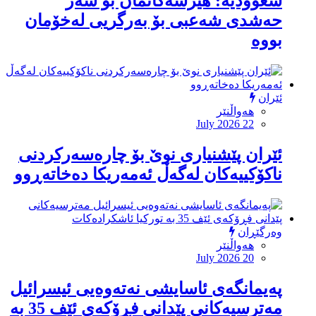
‏سعوودیە: هێرشەكانمان بۆ سەر
حەشدی شەعبی بۆ بەرگریی لەخۆمان
بووە
ئێران
هەواڵنێر
July 2026 22
ئێران پێشنیارى نوێ بۆ چارەسەرکردنى
ناکۆکییەکان لەگەڵ ئەمەریکا دەخاتەڕوو
وەرگێڕان
هەواڵنێر
July 2026 20
پەیمانگەی ئاسایشی نەتەوەیی ئیسرائیل
مەترسیەكانی پێدانی فڕۆكەی ئێف 35 بە