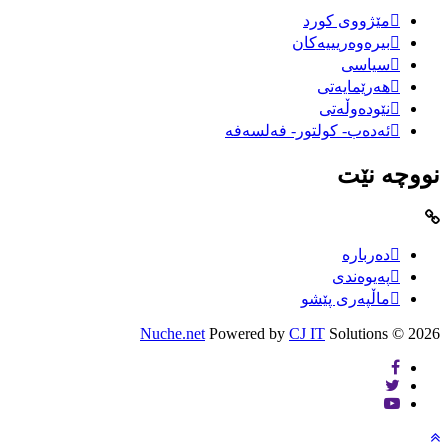
مێژووى کورد
بیرەوەریییەکان
سیاسى
هەرێمایەتی
نێودەوڵەتی
ئەدەب- کولتور- فەلسەفە
نووچە نێت
دەربارە
پەیوەندی
ماڵپەری پێشو
Nuche.net
Powered by
CJ IT
Solutions
2026 ©