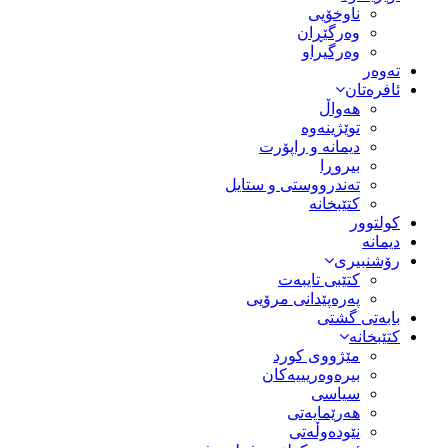
ناوخۆیی
وەرگێڕان
وەرگیراو
تەوەر
ئافرەتان
هەواڵ
توێژینەوە
دیمانە و راپۆرت
بیروڕا
تەندرووستی و ستایل
کتێبخانە
کولتوور
دیمانە
رۆشنبیری
کتێبی تایبەت
پەرەپێدانی مرۆیی
بابەتی گشتی
کتێبخانە
مێژووى کورد
بیرەوەریییەکان
سیاسى
هەرێمایەتی
نێودەوڵەتی