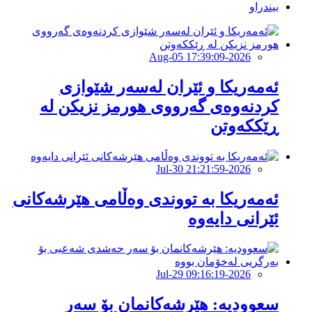
بیندراو
2026-Aug-05 17:39:09
ئەمەریكا و ئێران لەسەر شێوازی
كردنەوەی گەرووی هورمز نزیكن لە
ڕێككەوتن
2026-Jul-30 21:21:59
ئەمەریکا بە تووندی وەڵامی هێرشەکانی
ئێرانی دایەوە
2026-Jul-29 09:16:19
‏سعوودیە: هێرشەكانمان بۆ سەر