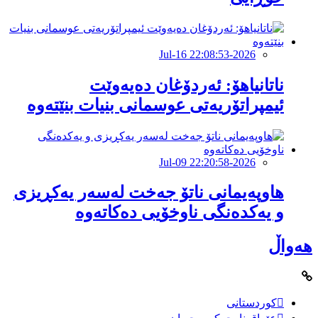
2026-Jul-16 22:08:53
ناتانیاهۆ: ئەردۆغان دەیەوێت
ئیمپراتۆریەتی عوسمانی بنیات بنێتەوە
2026-Jul-09 22:20:58
هاوپەیمانى ناتۆ جەخت لەسەر یەکڕیزی
و یەکدەنگى ناوخۆیى دەکاتەوە
هەواڵ
کوردستانی