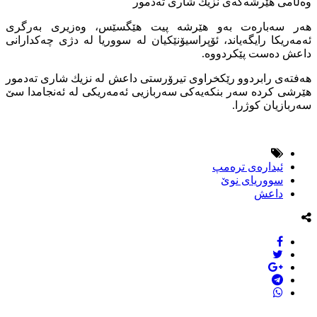
وەڵامی هێرشەكەی نزیك شاری تەدمور
هەر سەبارەت بەو هێرشە پیت هێگسێس، وەزیری بەرگری
ئەمەریكا رایگەیاند، ئۆپراسیۆنێكیان لە سووریا لە دژی چەكدارانی
داعش دەست پێكردووە.
هەفتەی رابردوو رێكخراوی تیرۆرستی داعش لە نزیك شاری تەدمور
هێرشی كردە سەر بنكەیەكی سەربازیی ئەمەریكی لە ئەنجامدا سێ
سەربازیان كوژرا.
ئیدارەی ترەمپ
سووریای نوێ
داعش