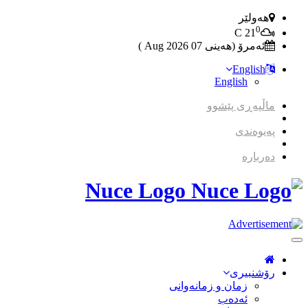
هەولێر
0
C
21
ئەمرۆ (هەینی 07 2026 Aug )
English
English
ماڵپەڕی پێشوو
پەیوەندی
دەربارە
Nuce Logo
Toggle
Navigation
رۆشنبیری
زمان و زمانه‌وانی
ئەدەب