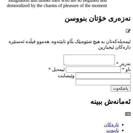
indignation and dislike men who are so beguiled and
demoralized by the charms of pleasure of the moment
نەزەری خۆتان بنووسن
ئیمەیلەکەتان بە هیچ شێوەیێک بڵاو نابێتەوە. هەموو فیڵدە ئەستێرە
دارەکان ئیجبارین
نەزەر *
ناو *
ئیمەیل *
وێبسایت
پاشکەوت
ئەمانەش ببینە
تازەکان
تایبەت