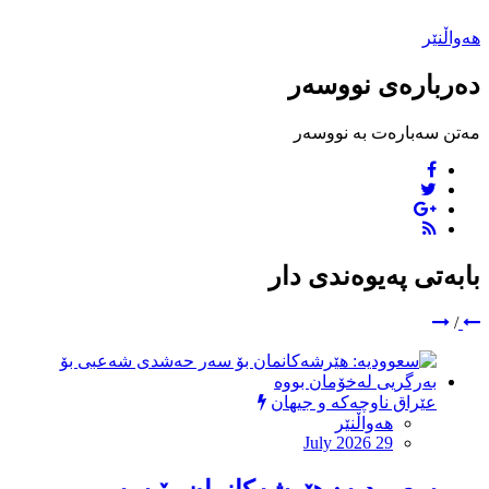
هەواڵنێر
دەربارەی نووسەر
مەتن سەبارەت بە نووسەر
بابەتی پەیوەندی دار
/
عێراق ناوچەکە و جیهان
هەواڵنێر
July 2026 29