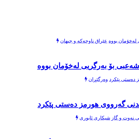
عێراق ناوچەکە و جیهان
ەعبی بۆ بەرگریی لەخۆمان بووە
وەرگێڕان
اندنى گەرووى هورمز دەستى پێکرد
شیکاری ئابوری