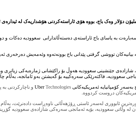
چارکردنی کۆمپانیای Uber Technologiesــی ئەمریکی بە پێدانی 10 ملیۆن دۆلار وەک باج، بووە هۆی ئاراستە
بارەت بە یاسای باج ئاراستەی دەستەڵاتدارانی سعوودیە دەکات و دووپا
 بیانیەکان تووشی گرفتی پێدانی باج بوونەتەوە وئەمەیش دەرخەری ئە
سەر کۆمپانیایە ئەمریکیەکانی Uber
ەمریکیەکان دروست کردووە.
ار مەزندە دەکرێت و بە گەورەترین ئابووری لەسەر ئاستی ڕۆژهەڵاتی ناوەڕاست دادەنر
ردن لە وڵاتی سعوودیە، بۆیە ئەمانجی سەرەکی شازادەی سعوودیە گۆڕینی