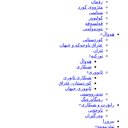
رۆمان
مێژووى کورد
سیاسى
کولتوور
فەلسەفە
نێودەوڵەتی
هەواڵ
کوردستانی
عێراق ناوچەکە و جیهان
ئێران
تورکیە
هەواڵ
شیکاری
ئابووری
شیکاری ئابوری
کوردستان- عێراق
ئابووری جیهان
تەندرووستی
رەنگاورەنگ
راپۆرت و شیکاری
ناوخۆیی
وەرگێڕان
بیروڕا
توێژینەوە