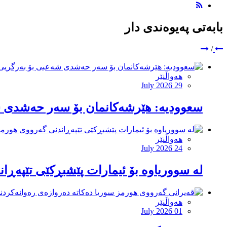
بابەتی پەیوەندی دار
/
هەواڵنێر
July 2026 29
‏سعوودیە: هێرشەكانمان بۆ سەر حەشدی ش
هەواڵنێر
July 2026 24
لە سووریاوە بۆ ئیمارات پێشبڕکێى تێپەڕ
هەواڵنێر
July 2026 01