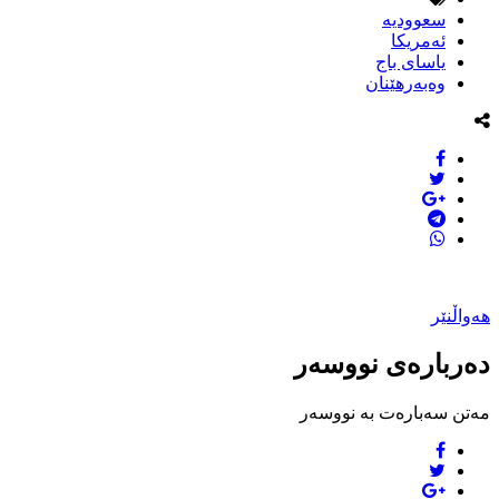
سعوودیە
ئەمریکا
یاسای باج
وەبەرهێنان
هەواڵنێر
دەربارەی نووسەر
مەتن سەبارەت بە نووسەر