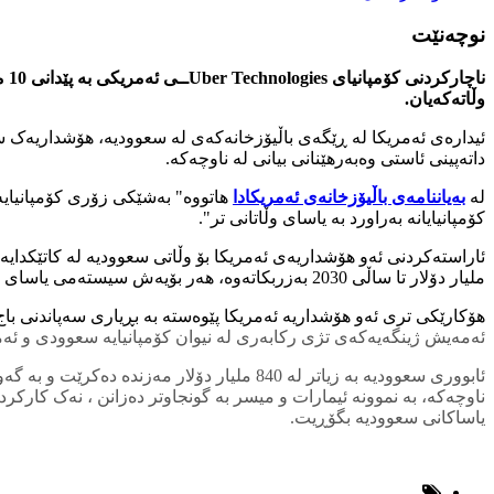
نوچەنێت
نا
وڵاتەکەیان.
ئیدارەی ئەمریکا لە ڕێگەی باڵیۆزخانەکەی لە سعوودیە، هۆشداریەک سە
داتەپینی ئاستی وەبەرهێنانی بیانی لە ناوچەکە.
لە
بەیاننامەی باڵیۆزخانەی ئەمریکادا
هاتووە" بەشێکی زۆری کۆمپانیایە
کۆمپانیایانە بەراورد بە یاسای وڵاتانی تر".
ملیار دۆلار تا ساڵی 2030 بەزربکاتەوە، هەر بۆیەش سیستەمی یاسای باجی سعوودیە، فاکتەرێکی سەرەکییە بۆ گەیشتن بەو ئامانجە، بەڵام چاکسازیکردن لەو یاسایە بۆ سعوودیە ‌هێندە ئاسان نیە.
هۆکارێکی تری ئەو هۆشداریە ئەمریکا پێوەستە بە بڕیاری سەپاندنی باج بە
ئەمەیش ژینگەیەکەی تژی رکابەری لە نیوان کۆمپانیایە سعوودی و ئ
ئابووری سعوودیە بە زیاتر لە 840 ملیار دۆل
ناوچەکە، بە نموونە ئیمارات و میسر بە گونجاوتر دەزانن ، نەک کارک
یاساکانی سعوودیە بگۆڕیت.