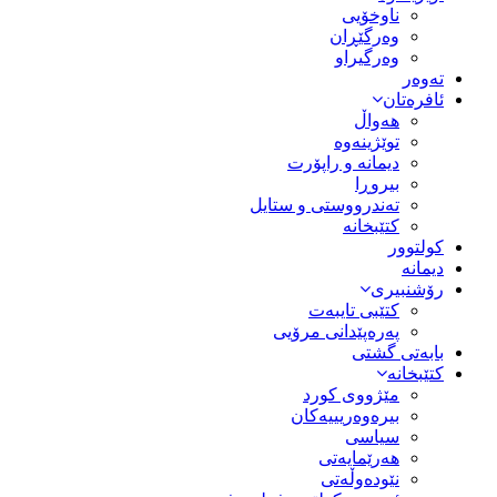
ناوخۆیی
وەرگێڕان
وەرگیراو
تەوەر
ئافرەتان
هەواڵ
توێژینەوە
دیمانە و راپۆرت
بیروڕا
تەندرووستی و ستایل
کتێبخانە
کولتوور
دیمانە
رۆشنبیری
کتێبی تایبەت
پەرەپێدانی مرۆیی
بابەتی گشتی
کتێبخانە
مێژووى کورد
بیرەوەریییەکان
سیاسى
هەرێمایەتی
نێودەوڵەتی