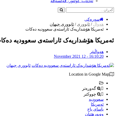
ئەدەب- کولتور- فەلسەفە
سەرەکی
هەواڵ
/
ئابووری
/
ئابووری جیهان
ئەمریکا هۆشداریەک ئاراستەی سعوودیە دەکات
ئەمریکا هۆشداریەک ئاراستەی سعوودیە دەکا
هەواڵنێر
November 2021 12 - 16:10:20
ئابووری جیهان
Location in Google Map
گەورەتر
چووکتر
سعوودیە
ئەمریکا
یاسای باج
وەبەرهێنان