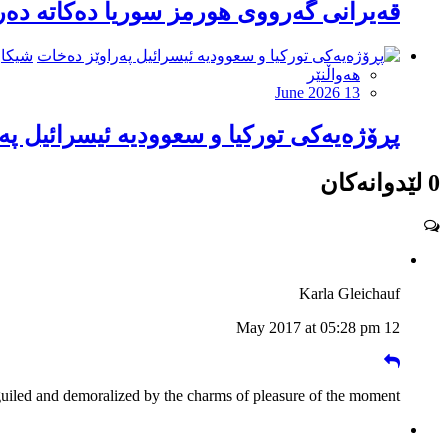
قەیرانی گەرووی هورمز سوریا دەكاتە دەر
شیکار
هەواڵنێر
June 2026 13
پڕۆژەیەكی توركیا و سعوودیە ئیسرائیل پە
0 لێدوانەکان
Karla Gleichauf
12 May 2017 at 05:28 pm
guiled and demoralized by the charms of pleasure of the moment