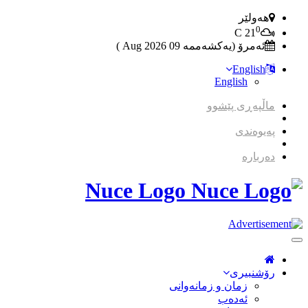
هەولێر
0
C
21
ئەمرۆ (یەکشەممە 09 2026 Aug )
English
English
ماڵپەڕی پێشوو
پەیوەندی
دەربارە
Nuce Logo
Toggle
Navigation
رۆشنبیری
زمان و زمانه‌وانی
ئەدەب