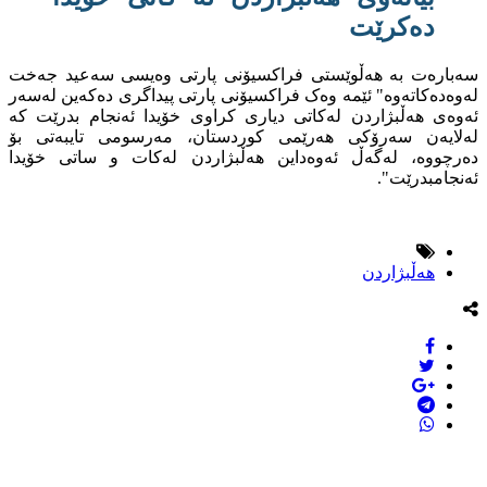
دەکرێت
سەبارەت بە هەڵوێستی فراکسیۆنی پارتی وەیسی سەعید جەخت
لەوەدەکاتەوە" ئێمە وەک فراکسیۆنی پارتی پیداگری دەکەین لەسەر
ئەوەی هەڵبژاردن لەکاتی دیاری کراوی خۆیدا ئەنجام بدرێت کە
لەلایەن سەرۆکی هەرێمی کوردستان، مەرسومی تایبەتی بۆ
دەرچووە، لەگەڵ ئەوەداین هەڵبژاردن لەکات و ساتی خۆیدا
ئەنجامبدرێت".
هەڵبژاردن