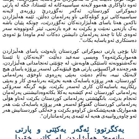
ئەوە داواکاری هەموو لایەنە سیاسییەکانە لە ئێستادا، جگە لە پارتی
دیموکراتی کوردستان، ئەگەر نەگۆڕدرێ زۆربەی لایەنە
سیاسییەکانی ترو کوتلەکانی ناو پەرلەمان دەڵێن، ئێمە هەڵبژاردن
ناکەین هەتا یاسای هەڵبژاردنەکان نەگۆڕدرێت، چونکە پێیان باشە
یەک بازنەیی نەبێت و بکرێت بە فرە بازنەیی، ئیتر کەوتووەتە سەر
ئەوەی ئایا تا چەند پەرلەمان دانیشتن دەکات لەم ماوەدا بۆ ئەوەی
دەستکاری ئەو یاسایە بکات".
ئایا بۆچی پارتی دیموکراتی کوردستان نایەوێت یاسای هەڵبژاردن
هەمواربکرێتەوە؟ وەیسی سەعید دەڵێت "لایەنەکان تا ئێستا
نەگەشتوونەتە ئاستێکی هاوبەش، لە چۆنێتی ئەنجامدانی هەڵبژاردن،
هەرچەندە فراکسیۆنی پارتی هیچ ڤیتۆیەکی لەسەر پڕۆژە یاسای هیچ
لایەنێک نییە، بەڵام دەبێت بەپێی پەڕەوی ناوخۆی پەرلەمانی
کوردستان، هەر پڕۆژە یاسایەک هەیە بخرێتە بەرنامەی کار و بەپێی
رێکارییە یاساییەکان کاری لەسەر بکرێت، بۆیە گرنگە سەرۆکی
پەرلەمانی کوردستان ئەم کێشەیە یەکلا بکاتەوەدانیشتنی پەرلەمان
ئەنجام بدرێت. بانگهێشتی پەرلەمانی کوردستان بکرێت لەناو هۆڵی
پەرلەمانی کوردستان گفتوگۆ لەسەر هەر پڕۆژە یاسایەک بێت هەر
هەموارێک هەیەپێشکەش کراوەو بکرێت و خەڵکی کوردستانیش هەر
ئەو چاوەڕوانییەی هەیە لە ئێمەی پەرلەمانتاران".
یەکگرتوو: ئەگەر یەکێتی و پارتی
بیانەوێ هەڵبژاردن لە کاتی خۆیدا