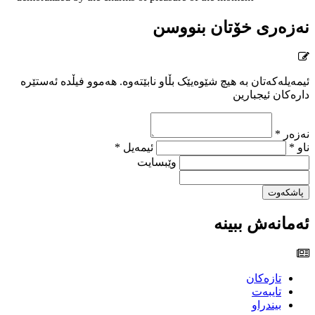
نەزەری خۆتان بنووسن
ئیمەیلەکەتان بە هیچ شێوەیێک بڵاو نابێتەوە. هەموو فیڵدە ئەستێرە
دارەکان ئیجبارین
نەزەر *
ناو *
ئیمەیل *
وێبسایت
پاشکەوت
ئەمانەش ببینە
تازەکان
تایبەت
بیندراو