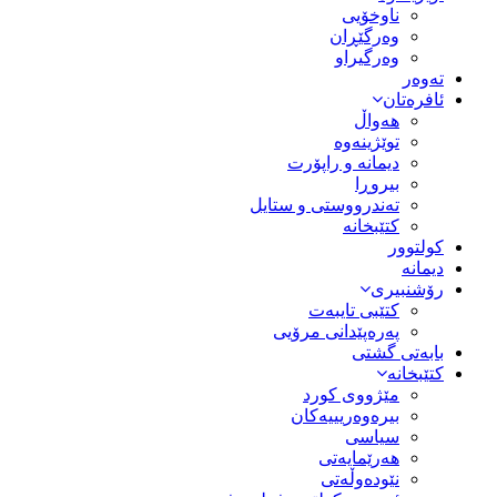
ناوخۆیی
وەرگێڕان
وەرگیراو
تەوەر
ئافرەتان
هەواڵ
توێژینەوە
دیمانە و راپۆرت
بیروڕا
تەندرووستی و ستایل
کتێبخانە
کولتوور
دیمانە
رۆشنبیری
کتێبی تایبەت
پەرەپێدانی مرۆیی
بابەتی گشتی
کتێبخانە
مێژووى کورد
بیرەوەریییەکان
سیاسى
هەرێمایەتی
نێودەوڵەتی