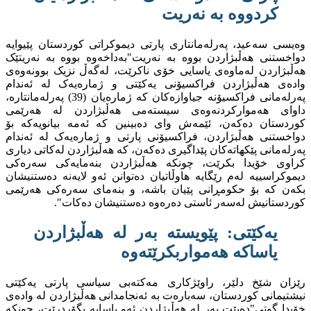
کردووە بە نەریت
وەیسی سەعید، پەرلەمانتاری پارتی دیموکراتی کوردستان پێیوایە
دواخستنی هەڵبژاردن بووە بە نەریت"بەداخەوە بووە بە نەریتێک
هەڵبژاردن لەماوەی یاسایی خۆی ناکرێت، لەگەڵ نزیک بوونەوەی
وادەی هەڵبژاردن فراکسیۆنی یەکێتی و ژمارەیەک لە ئەندام
پەرلەمانی فراکسیۆنە جیاوازەکان کە ژمارەیان (39) پەرلەمانتارە،
داوای هەموارکردنەوەی سیستەمی هەڵبژاردن لە هەرێمی
کوردستان دەکەن، ئێمەش وای دەبینین کە ئەمە بیانویەکە بۆ
دواخستنی هەڵبژاردن، فراکسیۆنی پارتی و ژمارەیەک لە ئەندام
پەرلەمانی پێکهاتەکان پێداگیری دەکەن، کە هەڵبژاردن لەکاتی دیاری
کراوی خۆیدا بکرێت، چونکە هەڵبژاردن بنەمایەکی سەرەکی
دیموکراسییە لەم رێگایە هاوڵاتیان دەتوانن ئەو لایەنە دەستنیشان
بکەن کە بۆ حکومڕانی پێیان باشە، و بنەمای سەرەکی هەرێمی
کوردستانیش لەسەر ئاستی دەرەوە دەستنیشان دەکات".
یەکێتی: پێویستە بەر لە هەڵبژاردن
یاساکە هەمواربکرێتەوە
رێزان شێخ دلێر، راوێژکاری مەکتەبی سیاسی پارتی یەکێتی
نیشتیمانی کوردستان، سەبارەت بە ئەنجامدانی هەڵبژاردن لە وادەی
خۆیدا گوتی"دەبێت بەر لە هەڵبژاردن ئەو یاسایە بگۆردرێت، چونکە