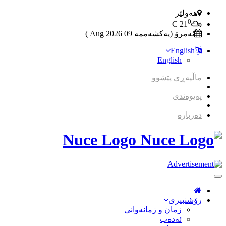
هەولێر
0
C
21
ئەمرۆ (یەکشەممە 09 2026 Aug )
English
English
ماڵپەڕی پێشوو
پەیوەندی
دەربارە
Nuce Logo
Toggle
Navigation
رۆشنبیری
زمان و زمانه‌وانی
ئەدەب