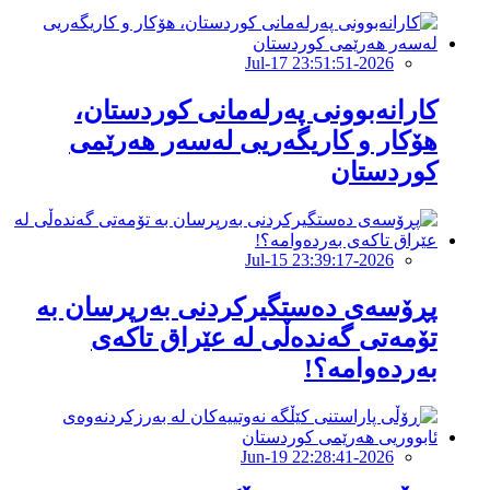
2026-Jul-17 23:51:51
کارانەبوونی پەرلەمانی کوردستان،
هۆکار و کاریگەریی لەسەر هەرێمی
كوردستان
2026-Jul-15 23:39:17
پڕۆسەی دەستگیرکردنی بەرپرسان بە
تۆمەتی گەندەڵی لە عێراق تاكەی
بەردەوامە؟!
2026-Jun-19 22:28:41