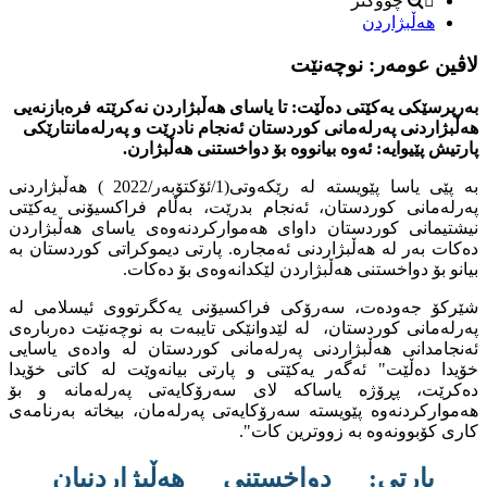
چووکتر
هەڵبژاردن
لاڤین عومەر: نوچەنێت
بەرپرسێکی یەکێتی دەڵێت: تا یاسای هەڵبژاردن نەکرێتە فرەبازنەیی
هەڵبژاردنی پەرلەمانی کوردستان ئەنجام نادرێت و پەرلەمانتارێکی
پارتیش پێیوایە: ئەوە بیانووە بۆ دواخستنی هەڵبژارن.
بە پێی یاسا پێویستە لە رێکەوتی(1/ئۆکتۆبەر/2022 ) هەڵبژاردنی
پەرلەمانی کوردستان، ئەنجام بدرێت، بەڵام فراکسیۆنی یەکێتی
نیشتیمانی کوردستان داوای هەموارکردنەوەی یاسای هەڵبژاردن
دەکات بەر لە هەڵبژاردنی ئەمجارە. پارتی دیموکراتی کوردستان بە
بیانو بۆ دواخستنی هەڵبژاردن لێکدانەوەی بۆ دەکات.
شێرکۆ جەودەت، سەرۆکی فراکسیۆنی یەکگرتووی ئیسلامی لە
پەرلەمانی کوردستان، لە لێدوانێکی تایبەت بە نوچەنێت دەربارەی
ئەنجامدانی هەڵبژاردنی پەرلەمانی کوردستان لە وادەی یاسایی
خۆیدا دەڵێت" ئەگەر یەکێتی و پارتی بیانەوێت لە کاتی خۆیدا
دەکرێت، پڕۆژە یاساکە لای سەرۆکایەتی پەرلەمانە و بۆ
هەموارکردنەوە پێویستە سەرۆکایەتی پەرلەمان، بیخاتە بەرنامەی
کاری کۆبوونەوە بە زووترین کات".
پارتی: دواخستنی هەڵبژاردنیان