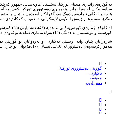
بە گوێرەی زانیاری میدیای تورکیا، لەئێستادا هاوپەیمانی جمهور کە 
سیایسیەکان لە پەرلەمان، هەمواری دەستووری تورکیا بکەن، بەڵام نا
هاوپەیمانەکانی ئامادەنین دەنگ بەو گۆڕانکاریانە بدەن و پێیان وایە
دەگرێننەوە و هەربۆیەش لەلایەن لایەنگرانی جەهەپە وەک کاندیدی سە
کورسییە و پێویستییان بە دەنگی (15) پەرلەمانتاری دیکەیە بۆ ئەوەی دەستوری کۆن هەمواربکەنەوە و لە پەرلەمان تێپەڕێنن.
شارەزایان پێیان وایە، ویستی ئەکپارتی و ئەردۆغان بۆ گۆرینی 
هەموارکردنەوەی دەستوور لە (16)ـی نیسانی (2017) توانی بۆ جاری سێیەم خۆی بۆ سەرۆکایەتیی کۆمار هەڵبژێرێتەوە.
گۆڕینى دەستوورى تورکیا
ئاکپارتى
مەهەپە
دەم پارتی