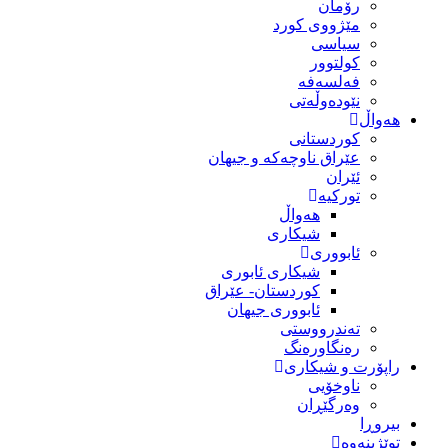
رۆمان
مێژووى کورد
سیاسى
کولتوور
فەلسەفە
نێودەوڵەتی
هەواڵ
کوردستانی
عێراق ناوچەکە و جیهان
ئێران
تورکیە
هەواڵ
شیکاری
ئابووری
شیکاری ئابوری
کوردستان- عێراق
ئابووری جیهان
تەندرووستی
رەنگاورەنگ
راپۆرت و شیکاری
ناوخۆیی
وەرگێڕان
بیروڕا
توێژینەوە