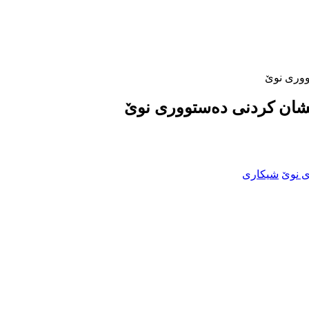
ووری نوێ
نیشان کردنی دەستووری نوێ
شیکاری