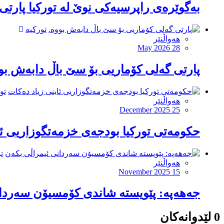
بەگوێرەى راپرسیەکى نوێ لە تورکیا پارتى
تورکیە
هەواڵنێر
May 2026 28
پارتى گەلى کۆماریى بۆ سێ باڵ دابەش بو
تو
هەواڵنێر
December 2025 25
حکومەتى تورکیا بودجەى خزمەتگوزاریى ئا
ت
هەواڵنێر
November 2025 15
جەهەپە: پێویستە شاندی کۆمسیۆن سەردان
0 لێدوانەکان