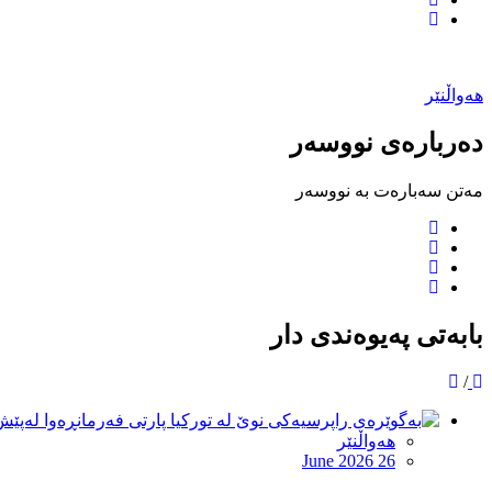
هەواڵنێر
دەربارەی نووسەر
مەتن سەبارەت بە نووسەر
بابەتی پەیوەندی دار
/
هەواڵنێر
June 2026 26