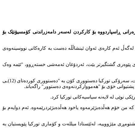
ە (27)ـی ئایار لە ساڵیادی کودەتای (1960)، ڕایگەیاند کە گروپێکی پارێزەرانی ڕاسپاردووە بۆ کارکردن لەسەر دامەزراندنی کۆمسیۆنێک بۆ
سپاردووە و کارەکانیان دەستپێدەکەن. لەگەڵ ئەم کارەی ئەوان ئینشاڵڵە دەست بە کارەکانی نووسینەوەی
ەوی پێوەری گشتگیرتر بێت، ئەردۆغان ئەمەشی خستەڕوو، "ئێمە وەک
لە ساڵی (2021)ەوە تاوەکو ئێستا داوای ئەردۆغان بۆ گۆرینی"دەستووری نوێی مەدەنی" لە بەرنامەی کارەکانییەتی و بە چڕی هەوڵی بۆ دەدات، سەرۆکی تورکیا دەستووری کۆن بە "دەستووری کوردەتای (12)ـی
ی خۆم نییە، كە من خۆم هەڵدەبژێرمەوە یاخود هەڵدەبژێردرێمەوە. ئەم دوایەم بۆ
مڕی مێژووییە، لەئێستادا میللەت و کۆماری تورکیا پێویستیان بە