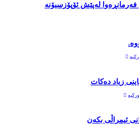
 فەرمانڕەوا لەپێش ئۆپۆزسیۆنە
وە.
رکیە
ینى زیاد دەکات
ورکیە
ی ئیمراڵی بکەن