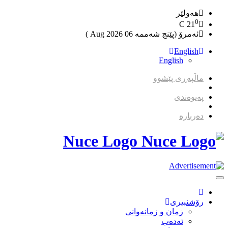
هەولێر
0
C
21
ئەمرۆ (پێنج شەممە 06 2026 Aug )
English
English
ماڵپەڕی پێشوو
پەیوەندی
دەربارە
Nuce Logo
Toggle
Navigation
رۆشنبیری
زمان و زمانه‌وانی
ئەدەب