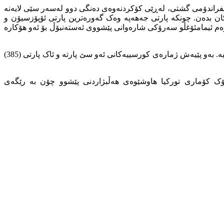
ێ ڕیفراندۆمی گشتی، لەڕێی کۆکردنەوەی دەنگی دوو لەسەر سێی لایەنە
ەکان بدەن. چونکە پارتی جەهەپە وەک گەورەترین پارتی ئۆپۆزسیۆن و
ەکرەم ئیمامئۆغڵو سەرۆکی شارەوانی پێشووی ئەستەنبۆڵ بۆ ئەو هۆکارە
لە کاتێکدا ژمارەی کورسییەکانی مەهەپە (47)، دەم پارتی (56) کورسی، دەبەپە دوو کورسی، پارتی ڕەنج دوو کورسی و هودا پار چوار کورسییە. بەو پێیەش ژمارەی کورسییەکانی ئەو سێ پارتە و ئاک پارتی (385)
ەرۆک کۆماری تورکیا هاوشێوەی هەڵبژاردنی پێشوو چۆن بە رێگەی