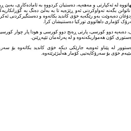
پێکهاتووە لە ئەکپارتی و مەهەپە، دەستیان کردووە بە ئامادەکاری، بەب
توانن بگەنە تەواوکردنی ئەو ڕێژەیە تا بە بەڵێ دەنگ بە گۆڕانکاری
 ئەردۆغان دەیەوێت بەو رێگەیە خۆی کاندید بکاتەوە و دەستگیرکردنی ئ
رۆک کۆماری داهاتووی تورکیا دەستنیشان کرا.
دەستوور لە پێناو ئەوەیە جارێکی دیکە خۆی کاندید بکاتەوە بۆ س