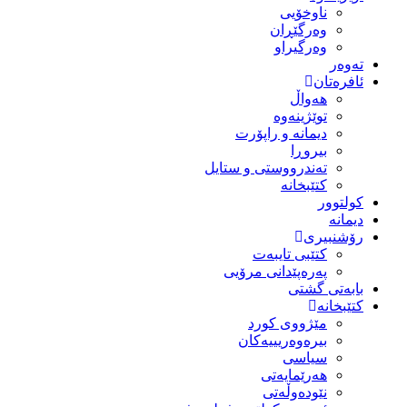
ناوخۆیی
وەرگێڕان
وەرگیراو
تەوەر
ئافرەتان
هەواڵ
توێژینەوە
دیمانە و راپۆرت
بیروڕا
تەندرووستی و ستایل
کتێبخانە
کولتوور
دیمانە
رۆشنبیری
کتێبی تایبەت
پەرەپێدانی مرۆیی
بابەتی گشتی
کتێبخانە
مێژووى کورد
بیرەوەریییەکان
سیاسى
هەرێمایەتی
نێودەوڵەتی