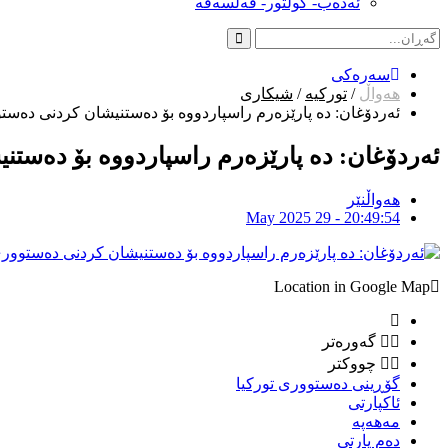
ئەدەب- کولتور- فەلسەفە
سەرەکی
هەواڵ
/
تورکیە
/
شیکاری
ئەردۆغان: دە پارێزەرم راسپاردووە بۆ دەستنیشان کردنی دەست
ئەردۆغان: دە پارێزەرم راسپاردووە بۆ دەست
هەواڵنێر
May 2025 29 - 20:49:54
Location in Google Map
گەورەتر
چووکتر
گۆڕینى دەستوورى تورکیا
ئاکپارتى
مەهەپە
دەم پارتی