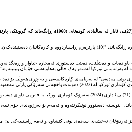
ڕەجەب تەیب ئەردۆغان سەرۆک کۆماری تورکیا لە لێدوانێکیدا ل
بڵاویکردەوە، سەرۆک کۆماری تورکیا لە ئەنقەرە ڕایگەیاند، "(10) پارێزەرم ڕا
انە ناو دەبات و دەشڵێت، دەبێت دەستوری ئەمجارە جیاواز و ڕەنگدان
ە لە پەرلەمانی تورکیا لەسەر یەک خاڵی بەهاوبەشی خۆمان ببینینەوە."
کرد.
 لە لێدوانێکیدا ڕایگەیاند، "پێویستە دەستوور نوێبکرێتەوە و ئەمەم بۆ بەرژوەند
ز ئەردۆغان نەخشەی سەدەی نوێی کێشاوە و ئەمە ڕاستییەکی بێ مشتو