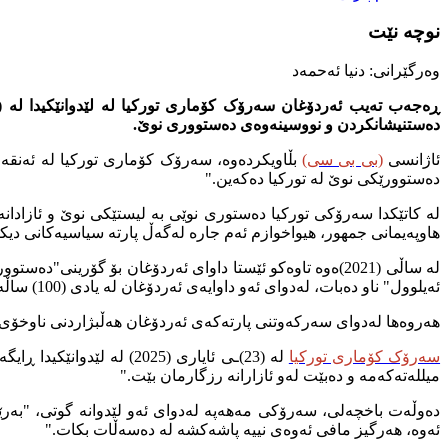
نوچە نێت
وەرگێرانى: دنیا ئەحمەد
دەستنیشانکردن و نووسینەوەی دەستووری نوێ.
ئاژانسی
(
بی بی سی
)
دەستوورێکی نوێ لە تورکیا دەکەین."
لە کاتێکدا سەرۆکی تورکیا دەستوری نوێی بە لیستێکی نوێ و ئازاد
هاوپەیمانی جمهور، هیواخوازم ئەم جارە لەگەڵ پارتە سیاسیەکانی دیک
ئەیلوول" ناو دەبات، لەدوای ئەو داوایەی ئەردۆغان لە یادی (100) ساڵەی کۆماری تورکیا لە (2023) دەوڵەت باخچەلی سەرۆکی پارتی مەهەپە پشتیوانی خۆی بۆ "هەمووارکردنەوەی دەستوور" راگەیاند.
هەروەها لەدوای سەرکەوتنی پارتەکەی ئەردۆغان هەڵبژاردنی ناوخۆی (21)ـی ئاداری (2024) سەرۆک کۆماری تورکیا بە فەرمی داوای دەستورێکی نوێی لە لایەنە سیاسیەکانی تورکیا 
سەرۆک کۆماری تورکیا
لە (23)ـی ئایاری (2025)
میللەتەکەمە و دەبێت لەو ئازارانە رزگارمان بێت."
دەوڵەت باخچەلی، سەرۆکی مەهەپە لەدوای ئەو لێدوانە گوتی، "بەرێ
ئەوە، هەرگیز مافی ئەوەی نییە پاشەکشە لە دەسەڵات بکات."