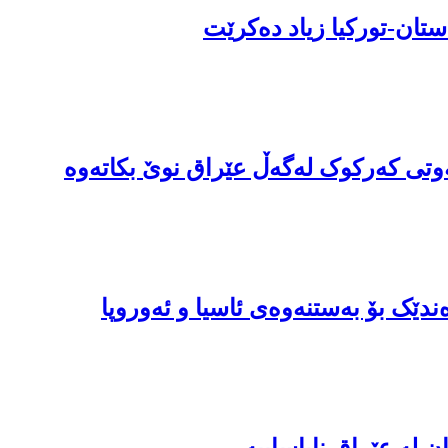
تان-تورکیا زیاد دەکرێت
ەوتى کەرکوک لەگەڵ عێراق نوێ بکاتەوە
دێک بۆ بەستنەوەی ئاسیا و ئەوروپا
 لە عێراق نایاساییە