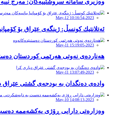
وەزیری سامانە سروشتیيەكان: مەرج نییە
2023-May-12 10:16:54
ئەتلانتیك كونسڵ: ژینگەی عێراق بۆ كۆمپانی
2023-May-11 15:19:05
هەناردەی نەوتی هەرێمی كوردستان دەستپ
2023-May-11 13:07:49
وادەی دەنگدان بە بودجەی گشتی عێراق د
2023-May-10 14:08:13
وەزارەتى دارایى ڕۆژى یەکشەممە دەست