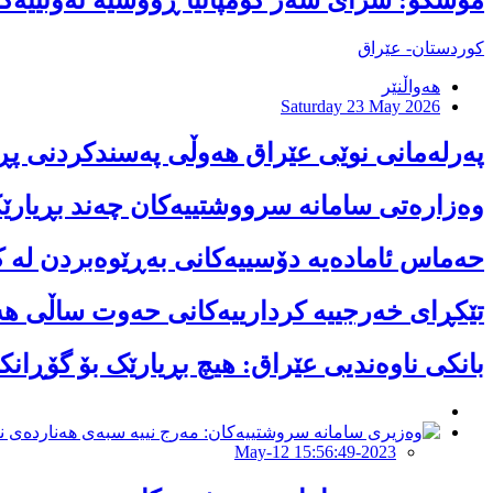
کوردستان- عێراق
هەواڵنێر
Saturday 23 May 2026
پەرلەمانی نوێی عێراق هەوڵی پەسندكردنی پڕ
وەزارەتی سامانە سرووشتییەکان چەند بڕیارێکی
حەماس ئامادەیە دۆسییەکانی بەڕێوەبردن لە 
تێکڕای خەرجییە کردارییەکانی حەوت ساڵی هەرێمی کوردستا
بانکى ناوەندیى عێراق: هیچ بڕیارێک بۆ گۆڕانکا
2023-May-12 15:56:49