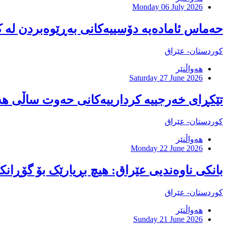
Monday 06 July 2026
حەماس ئامادەیە دۆسییەکانی بەڕێوەبردن لە 
کوردستان- عێراق
هەواڵنێر
Saturday 27 June 2026
تێکڕای خەرجییە کردارییەکانی حەوت ساڵی هەرێمی کوردستا
کوردستان- عێراق
هەواڵنێر
Monday 22 June 2026
بانکى ناوەندیى عێراق: هیچ بڕیارێک بۆ گۆڕانکا
کوردستان- عێراق
هەواڵنێر
Sunday 21 June 2026