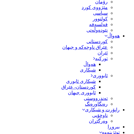
رۆمان
مێژووى کورد
سیاسى
کولتوور
فەلسەفە
نێودەوڵەتی
هەواڵ
کوردستانی
عێراق ناوچەکە و جیهان
ئێران
تورکیە
هەواڵ
شیکاری
ئابووری
شیکاری ئابوری
کوردستان- عێراق
ئابووری جیهان
تەندرووستی
رەنگاورەنگ
راپۆرت و شیکاری
ناوخۆیی
وەرگێڕان
بیروڕا
توێژینەوە