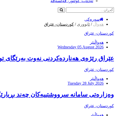
ئەدەب- کولتور- فەلسەفە
سەرەکی
هەواڵ
/
ئابووری
/
کوردستان- عێراق
کوردستان- عێراق
هەواڵنێر
Wednesday 05 August 2026
عێراق رێژەی هەناردەکردنی نەوت بەرێگای تور
کوردستان- عێراق
هەواڵنێر
Tuesday 28 July 2026
وەزارەتی سامانە سرووشتییەکان چەند بڕیارێکی
کوردستان- عێراق
هەواڵنێر