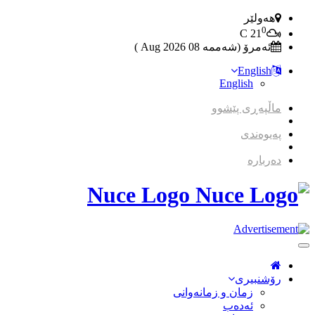
هەولێر
0
C
21
ئەمرۆ (شەممە 08 2026 Aug )
English
English
ماڵپەڕی پێشوو
پەیوەندی
دەربارە
Nuce Logo
Toggle
Navigation
رۆشنبیری
زمان و زمانه‌وانی
ئەدەب