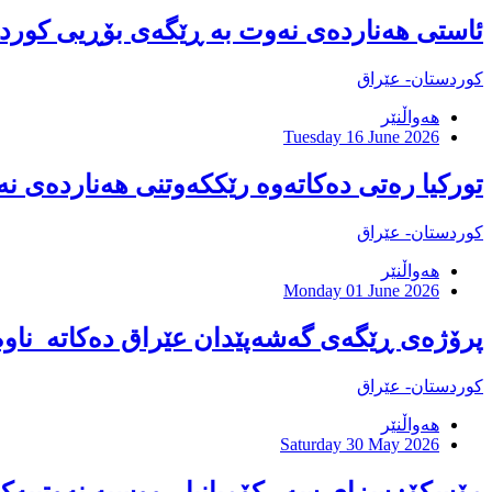
ئاستی هەناردەی نەوت بە ڕێگەی بۆڕیی کوردس
کوردستان- عێراق
هەواڵنێر
Tuesday 16 June 2026
تورکیا رەتى دەکاتەوە رێککەوتنى هەناردەى ن
کوردستان- عێراق
هەواڵنێر
Monday 01 June 2026
پرۆژەی ڕێگەی گەشەپێدان عێراق دەکاتە ناوەن
کوردستان- عێراق
هەواڵنێر
Saturday 30 May 2026
مۆسكۆ: سزای سەر کۆمپانیا ڕووسیە نەوتییەکان