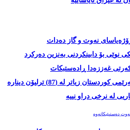
ۆژەیاسای نەوت و گاز دەدات
 نوێی بۆ دابینکردنی بەنزین دەرکرد
کەرتی غەززەدا ڕادەستبکات
ن زیاتر لە (87) ترلیۆن دینارە
ریى لە نرخى دراو نییە