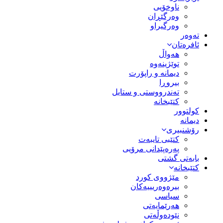
ناوخۆیی
وەرگێڕان
وەرگیراو
تەوەر
ئافرەتان
هەواڵ
توێژینەوە
دیمانە و راپۆرت
بیروڕا
تەندرووستی و ستایل
کتێبخانە
کولتوور
دیمانە
رۆشنبیری
کتێبی تایبەت
پەرەپێدانی مرۆیی
بابەتی گشتی
کتێبخانە
مێژووى کورد
بیرەوەریییەکان
سیاسى
هەرێمایەتی
نێودەوڵەتی