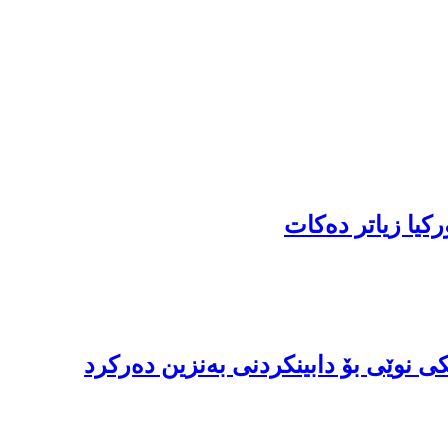
کیا زیاتر دەکات
 نوێی بۆ دابینکردنی بەنزین دەرکرد