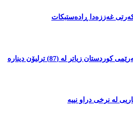
کەرتی غەززەدا ڕادەستبکات
ن زیاتر لە (87) ترلیۆن دینارە
ریى لە نرخى دراو نییە