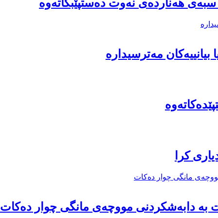
 سبەی هەناردەی نەوت دەستپێبكاتەوە
ا بیانییەكان مەترسیدارە
ێدەكاتەوە
یاری كرا
 بە دابەشکردنى مووچەى مانگى چوار دەکات