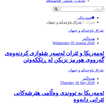
ئەدەب- کولتور- فەلسەفە
سەرەکی
هەواڵ
/
عێراق ناوچەکە و جیهان
عێراق ناوچەکە و جیهان
هەواڵنێر
Wednesday 05 August 2026
ئەمەریكا و ئێران لەسەر شێوازی كردنەوەی
گەرووی هورمز نزیكن لە ڕێككەوتن
عێراق ناوچەکە و جیهان
هەواڵنێر
Thursday 30 July 2026
ئەمەریکا بە تووندی وەڵامی هێرشەکانی
ئێرانی دایەوە