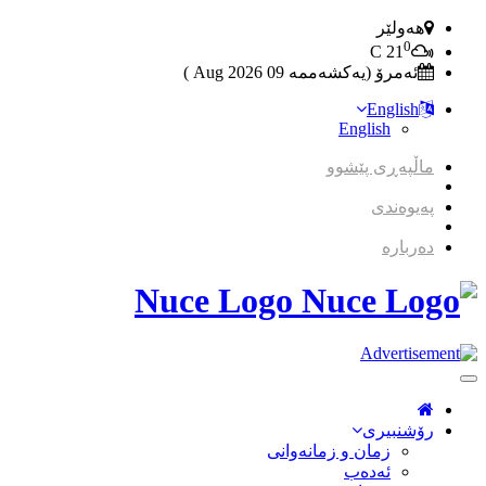
هەولێر
0
C
21
ئەمرۆ (یەکشەممە 09 2026 Aug )
English
English
ماڵپەڕی پێشوو
پەیوەندی
دەربارە
Nuce Logo
Toggle
Navigation
رۆشنبیری
زمان و زمانه‌وانی
ئەدەب