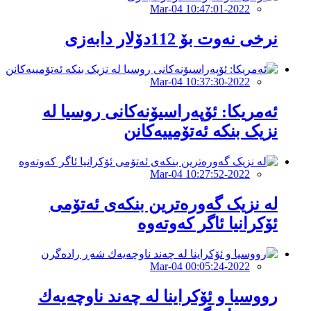
2022-Mar-04 10:47:01
نرخی نەوت بۆ 112دۆلار دابەزی
2022-Mar-04 10:37:30
ئەمریکا: ئۆپەراسیۆنەکانی روسیا لە
نزیک بنکە ئەتۆمییەکانن
2022-Mar-04 10:27:52
لە نزیک گەورەترین بنکەی ئەتۆمی
ئۆکرانیا ئاگر کەوتەوە
2022-Mar-04 00:05:24
رووسیا و ئۆكراینا لە چەند ناوچەیەك