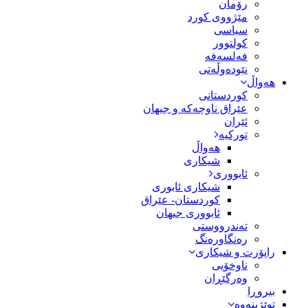
رۆمان
مێژووى کورد
سیاسى
کولتوور
فەلسەفە
نێودەوڵەتی
هەواڵ
کوردستانی
عێراق ناوچەکە و جیهان
ئێران
تورکیە
هەواڵ
شیکاری
ئابووری
شیکاری ئابوری
کوردستان- عێراق
ئابووری جیهان
تەندرووستی
رەنگاورەنگ
راپۆرت و شیکاری
ناوخۆیی
وەرگێڕان
بیروڕا
توێژینەوە