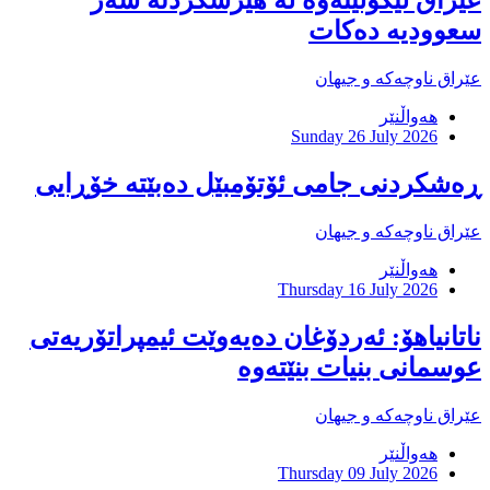
عێراق لێکۆڵینەوە لە هێرشکردنە سەر
سعوودیە دەکات
عێراق ناوچەکە و جیهان
هەواڵنێر
Sunday 26 July 2026
ڕەشکردنی جامی ئۆتۆمبێل دەبێتە خۆڕایی
عێراق ناوچەکە و جیهان
هەواڵنێر
Thursday 16 July 2026
ناتانیاهۆ: ئەردۆغان دەیەوێت ئیمپراتۆریەتی
عوسمانی بنیات بنێتەوە
عێراق ناوچەکە و جیهان
هەواڵنێر
Thursday 09 July 2026