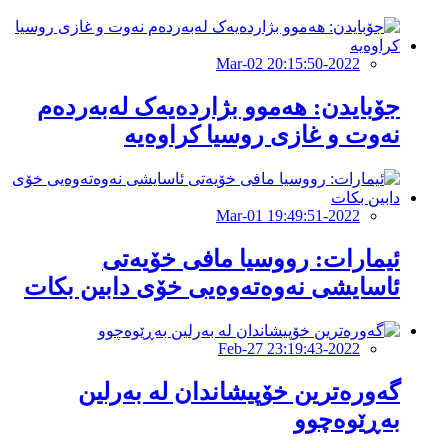
2022-Mar-02 20:15:50
جۆبایدن: هەموو بژاردەیەک لەبەردەم
نەوت و غازی روسیا کراوەیە
2022-Mar-01 19:49:51
ئيمارات: رووسيا مافى خۆيەتى
ئاسايشى نەوەتەوەيى خۆى دابين بكات
2022-Feb-27 23:19:43
گەورەترین خۆپیشاندان لە بەرلین
بەڕێوەچوو