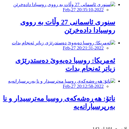
2022-Feb-27 20:35:10
سنوری ئاسمانی 27 وڵات بە رووی
روسیادا دادەخرێن
2022-Feb-27 20:21:31
ئەمریکا: روسیا دەیەوێ دەستدرێژی
زیاتر ئەنجام بدات
2022-Feb-27 20:12:58
ناتۆ: هەڕەشەکەی روسیا مەترسیدار و نا
بەرپرسیارانەیە
لاپەڕی 101 لە 142