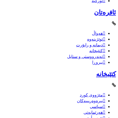
تورکیە
ئافرەتان
هەواڵ
توێژینەوە
دیمانە و راپۆرت
کتێبخانە
تەندرووستی و ستایل
بیروڕا
کتێبخانە
مێژووى کورد
بیرەوەریییەکان
سیاسى
هەرێمایەتی