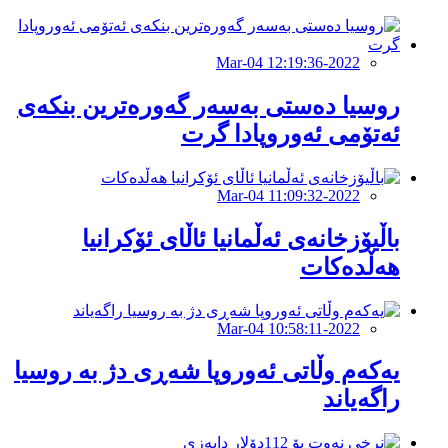
2022-Mar-04 12:19:36
روسیا دەستی بەسەر گەورەترین بنکەی
ئەتۆمی ئەوروپادا گرت
2022-Mar-04 11:09:32
باڵیۆزخانەی ئەڵمانیا ئاڵای ئۆکرانیا
هەڵدەکات
2022-Mar-04 10:58:11
یەکەم وڵاتی ئەوروپا شەڕی دژ بە روسیا
راگەیاند