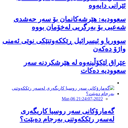
ئێرانی دایەوە
‏سعوودیە: هێرشەكانمان بۆ سەر حەشدی
شەعبی بۆ بەرگریی لەخۆمان بووە
سووریا و ئیسرائیل ڕێککەوتنێکی نوێی ئەمنی
واژۆ دەکەن
عێراق لێکۆڵینەوە لە هێرشکردنە سەر
سعوودیە دەکات
2022-Mar-06 21:24:07
گەمارۆکانی سەر روسیا کاریگەری
لەسەر رێککەوتنی بەرجام دەبێت؟