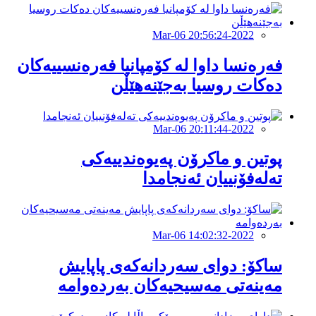
2022-Mar-06 20:56:24
فەرەنسا داوا لە کۆمپانیا فەرەنسییەکان
دەکات روسیا بەجێنەهێڵن
2022-Mar-06 20:11:44
پوتین و ماکرۆن پەیوەندییەکی
تەلەفۆنییان ئەنجامدا
2022-Mar-06 14:02:32
ساكۆ: دواى سه‌ردانه‌كه‌ى پاپایش
مه‌ینه‌تى مه‌سیحیه‌كان به‌رده‌وامه‌