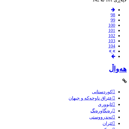
98
99
100
101
102
103
104
هەواڵ
کوردستانی
عێراق ناوچەکە و جیهان
ئابووری
رەنگاورەنگ
تەندرووستی
ئێران