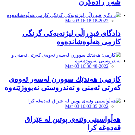
شەڕ رادەگرن
2022-Mar-03 16:18:18
دادگاى فیدڕاڵى لیژنه‌یه‌كى گرنگى
كازمى هه‌ڵوه‌شانده‌وه‌
2022-Mar-03 16:36:48
كازمى: هه‌ندێك سوورن له‌سه‌ر ئه‌وه‌ى
كه‌رتى ئه‌منى و ته‌ندروستى نه‌بووژێنه‌وه‌
2022-Mar-03 16:03:35
هه‌ڵواسینى وێنه‌ى پوتین له‌ عێراق
قه‌ده‌غه‌ كرا