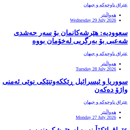
عێراق ناوچەکە و جیهان
هەواڵنێر
Wednesday 29 July 2026
‏سعوودیە: هێرشەكانمان بۆ سەر حەشدی
شەعبی بۆ بەرگریی لەخۆمان بووە
عێراق ناوچەکە و جیهان
هەواڵنێر
Tuesday 28 July 2026
سووریا و ئیسرائیل ڕێککەوتنێکی نوێی ئەمنی
واژۆ دەکەن
عێراق ناوچەکە و جیهان
هەواڵنێر
Monday 27 July 2026