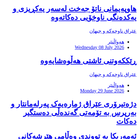
هاوپەیمانى ناتۆ جەخت لەسەر یەکڕیزی و
یەکدەنگى ناوخۆیى دەکاتەوە
عێراق ناوچەکە و جیهان
هەواڵنێر
Wednesday 08 July 2026
ڕێککەوتنی ئاشتی هەڵوەشایەوە
عێراق ناوچەکە و جیهان
هەواڵنێر
Monday 29 June 2026
دژەتیرۆری عێراق ژمارەیەک پەرلەمانتار و
بەرپرس بە تۆمەتی گەندەڵی دەستگیر
دەكات
ئەمەریکا بە تووندی وەڵامی هێرشەکانی