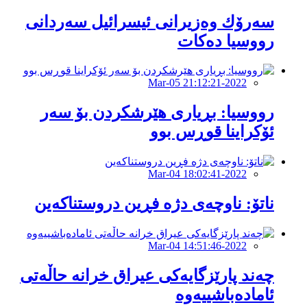
سەرۆك وەزیرانی ئیسرائیل سەردانی
رووسیا دەكات
2022-Mar-05 21:12:21
رووسیا: بڕیاری هێرشکردن بۆ سەر
ئۆكراینا قوڕس بوو
2022-Mar-04 18:02:41
ناتۆ: ناوچەی دژە فڕین دروستناکەین
2022-Mar-04 14:51:46
چەند پارێزگایەکی عیراق خرانە حاڵەتی
ئامادەباشییەوە