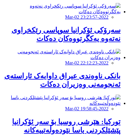
2022-Mar-02 23:23:57
سەرۆکی ئۆکرانیا سوپاسی رێکخراوی
نەتەوە یەکگرتووەکان دەکات
2022-Mar-02 22:12:23
بانکی ناوەندی عیراق داوایەک ئاراستەی
ئەنجومەنی وەزیران دەکات
2022-Mar-02 19:58:45
تورکیا: هێرشی روسیا بۆ سەر ئۆکرانیا
پێشێلکردنی یاسا نێودەوڵەتییەکانە