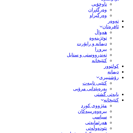
ناوخۆیی
وەرگێڕان
وەرگیراو
تەوەر
ئافرەتان
هەواڵ
توێژینەوە
دیمانە و راپۆرت
بیروڕا
تەندرووستی و ستایل
کتێبخانە
کولتوور
دیمانە
رۆشنبیری
کتێبی تایبەت
پەرەپێدانی مرۆیی
بابەتی گشتی
کتێبخانە
مێژووى کورد
بیرەوەریییەکان
سیاسى
هەرێمایەتی
نێودەوڵەتی