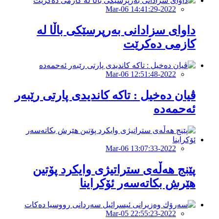
2022-Mar-06 14:41:29
داواى سزادانى به‌رپرسێكى باڵا له‌
كازمى ده‌كرێت
2022-Mar-06 12:51:48
ڤیان ده‌خیل : تاكه‌ كاندیدى پارتى رێبه‌ر
ئه‌حمه‌ده‌
2022-Mar-06 13:07:33
پێنج هەڵەى ستراتيژى وایکرد پۆتين
هێرش بکاتەسەر ئۆکراینا
2022-Mar-05 22:55:23