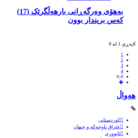
بەهۆى وەرگەڕانى بارهەڵگرێک (17)
کەس بریندار بوون
لاپەڕی 1 لە 9
1
2
3
4
هەواڵ
کوردستانی
عێراق ناوچەکە و جیهان
ئابووری