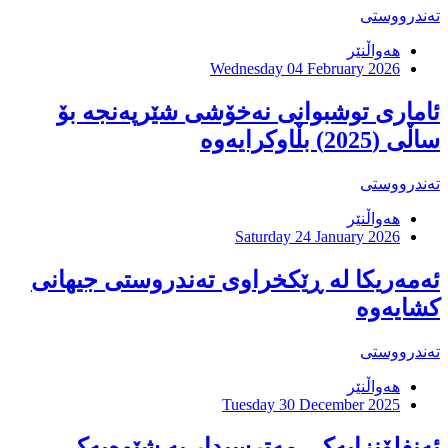
تەندرووستی
هەواڵنێر
Wednesday 04 February 2026
ئاماری توشبوانی نەخۆشی شێرپەنجە بۆ
ساڵی (2025) بڵاوكرایەوە
تەندرووستی
هەواڵنێر
Saturday 24 January 2026
ئەمەریکا لە ڕێكخراوی تەندروستی جیهانی
كشایەوە
تەندرووستی
هەواڵنێر
Tuesday 30 December 2025
ئەنفلۆنزایەکی مەترسیدار بە شێوەیەکی