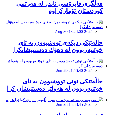
هەڵگری ڤایرۆسی ئایدز لە هەرێمی
کوردستان تۆمارکراوە
2025-Aug-30 13:24:00
حالەتێکی دیکەی تووشبوون بە تای
خوێنبەربوون لە دهۆك دەستنیشانکرا
2025-Jun-29 21:56:40
حاڵەتێکی نوێی تووشبوون بە تای
خوێنبەربوون لە هەولێر دەستنیشان کرا
2025-Jun-28 13:38:45