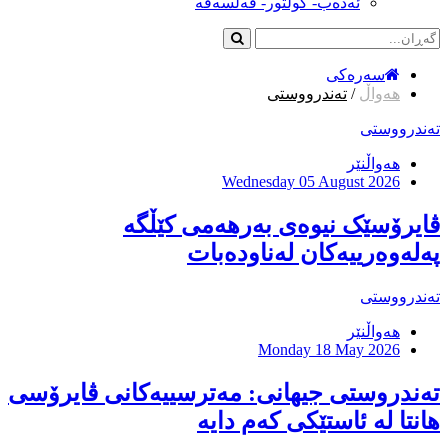
ئەدەب- کولتور- فەلسەفە
سەرەکی
هەواڵ
/
تەندرووستی
تەندرووستی
هەواڵنێر
Wednesday 05 August 2026
ڤایرۆسێک نیوەی بەرهەمی کێڵگە
پەلەوەرییەکان لەناودەبات
تەندرووستی
هەواڵنێر
Monday 18 May 2026
تەندروستی جیهانی: مەترسییەکانی ڤایرۆسی
هانتا لە ئاستێکی کەم دایە