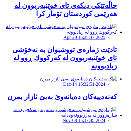
حاڵەتێكی دیكەی تای خوێنبەربوون لە
هەرێمی كوردستان تۆمار كرا
2025-Apr-20 16:25:47
تادێت ژمارەی تووشبوان بە نەخۆشی
تای خوێنبەربوون لە كەركووك ڕوو لە
زیادبوونە
2024-Dec-14 16:32:51
کەنەدییەکان دەیانەوێ بەبێ ئازار بمرن
2024-Nov-08 15:37:45