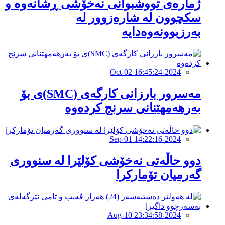
ژمارەی تووشبوانی نەخۆشی ڕشانەوە و
سكچوون لە شارەزوور لە
بەرزبوونەوەدایە
2024-Oct-02 16:45:24
مەسرور بارزانی كارگەی (SMC)ی بۆ
بەرهەمهێنانی سرنج كردەوە
2024-Sep-01 14:22:16
دوو حاڵەتی نەخۆشی كۆلێرا لە سنووری
گەرمیان تۆماركرا
2024-Aug-10 23:34:58