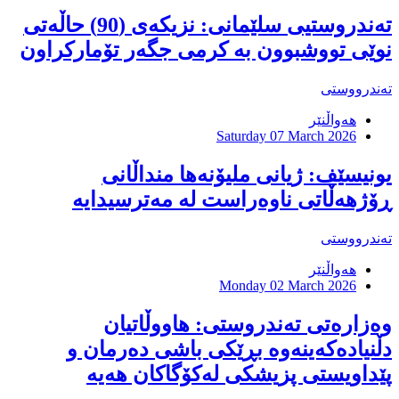
تەندروستیی سلێمانی: نزیکەی (90) حاڵەتی
نوێی تووشبوون بە کرمی جگەر تۆمارکراون
تەندرووستی
هەواڵنێر
Saturday 07 March 2026
یونیسێف: ژیانی ملیۆنەها منداڵانی
ڕۆژهەڵاتی ناوەراست لە مەترسیدایە
تەندرووستی
هەواڵنێر
Monday 02 March 2026
وەزارەتی تەندروستی: هاووڵاتیان
دڵنیادەکەینەوە بڕێکی باشی دەرمان و
پێداویستی پزیشکی لەکۆگاکان هەیە