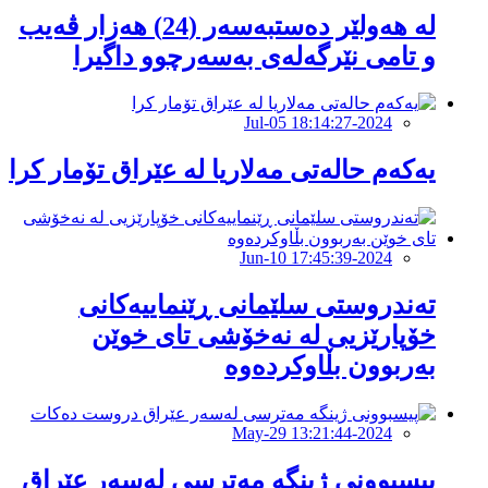
لە هەولێر دەستبەسەر (24) هەزار ڤەیب
و تامى نێرگەلەى بەسەرچوو داگیرا
2024-Jul-05 18:14:27
یەکەم حالەتی مەلاریا لە عێراق تۆمار کرا
2024-Jun-10 17:45:39
تەندروستى سلێمانى ڕێنماییەکانى
خۆپارێزیی لە نەخۆشى تاى خوێن
بەربوون بڵاوکردەوە
2024-May-29 13:21:44
پیسبوونی ژینگە مەترسى لەسەر عێراق