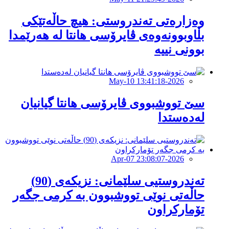
وەزارەتی تەندروستی: هیچ حاڵەتێکی
بڵاوبوونەوەی ڤایرۆسی هانتا لە هەرێمدا
بوونی نییە
2026-May-10 13:41:18
سێ تووشبووی ڤایرۆسی هانتا گیانیان
لەدەستدا
2026-Apr-07 23:08:07
تەندروستیی سلێمانی: نزیکەی (90)
حاڵەتی نوێی تووشبوون بە کرمی جگەر
تۆمارکراون