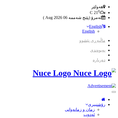
هەولێر
0
C
21
ئەمرۆ (پێنج شەممە 06 2026 Aug )
English
English
ماڵپەڕی پێشوو
پەیوەندی
دەربارە
Nuce Logo
Toggle
Navigation
رۆشنبیری
زمان و زمانه‌وانی
ئەدەب