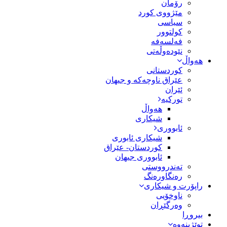
رۆمان
مێژووى کورد
سیاسى
کولتوور
فەلسەفە
نێودەوڵەتی
هەواڵ
کوردستانی
عێراق ناوچەکە و جیهان
ئێران
تورکیە
هەواڵ
شیکاری
ئابووری
شیکاری ئابوری
کوردستان- عێراق
ئابووری جیهان
تەندرووستی
رەنگاورەنگ
راپۆرت و شیکاری
ناوخۆیی
وەرگێڕان
بیروڕا
توێژینەوە