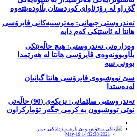
گۆڕاو لە ڕۆژئاوای كوردستان بڵاودەبێتەوە
تەندروستی جیهانی: مەترسییەکانی ڤایرۆسی
هانتا لە ئاستێکی کەم دایە
وەزارەتی تەندروستی: هیچ حاڵەتێکی
بڵاوبوونەوەی ڤایرۆسی هانتا لە هەرێمدا
بوونی نییە
سێ تووشبووی ڤایرۆسی هانتا گیانیان
لەدەستدا
تەندروستیی سلێمانی: نزیکەی (90) حاڵەتی
نوێی تووشبوون بە کرمی جگەر تۆمارکراون
2021-May-19 14:32:38