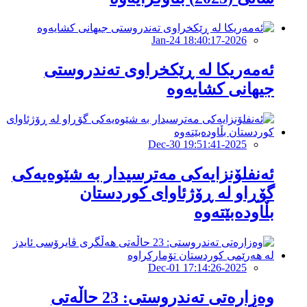
2026-Jan-24 18:40:17
ئەمەریکا لە ڕێكخراوی تەندروستی
جیهانی كشایەوە
2025-Dec-30 19:51:41
ئەنفلۆنزایەکی مەترسیدار بە شێوەیەکی
گۆڕاو لە ڕۆژئاوای كوردستان
بڵاودەبێتەوە
2025-Dec-01 17:14:26
وەزارەتی تەندروستی: 23 حاڵەتی