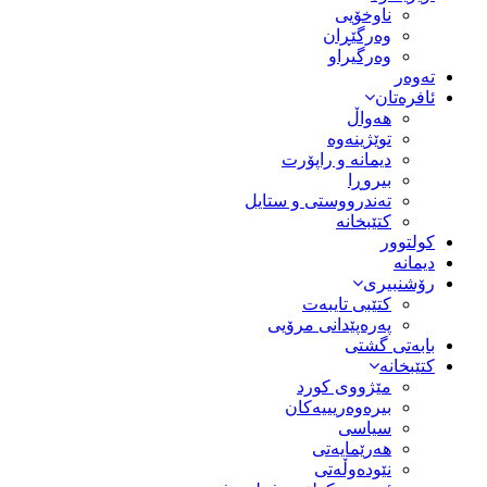
ناوخۆیی
وەرگێڕان
وەرگیراو
تەوەر
ئافرەتان
هەواڵ
توێژینەوە
دیمانە و راپۆرت
بیروڕا
تەندرووستی و ستایل
کتێبخانە
کولتوور
دیمانە
رۆشنبیری
کتێبی تایبەت
پەرەپێدانی مرۆیی
بابەتی گشتی
کتێبخانە
مێژووى کورد
بیرەوەریییەکان
سیاسى
هەرێمایەتی
نێودەوڵەتی