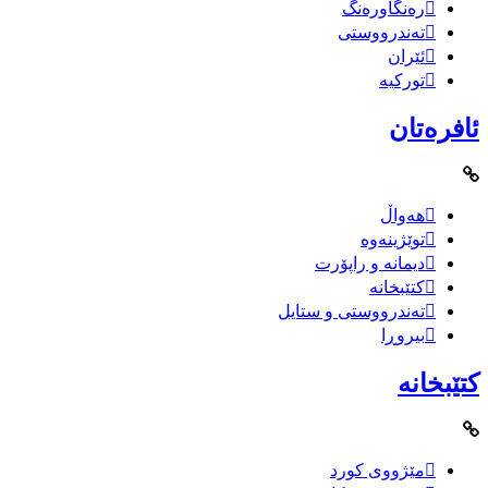
رەنگاورەنگ
تەندرووستی
ئێران
تورکیە
ئافرەتان
هەواڵ
توێژینەوە
دیمانە و راپۆرت
کتێبخانە
تەندرووستی و ستایل
بیروڕا
کتێبخانە
مێژووى کورد