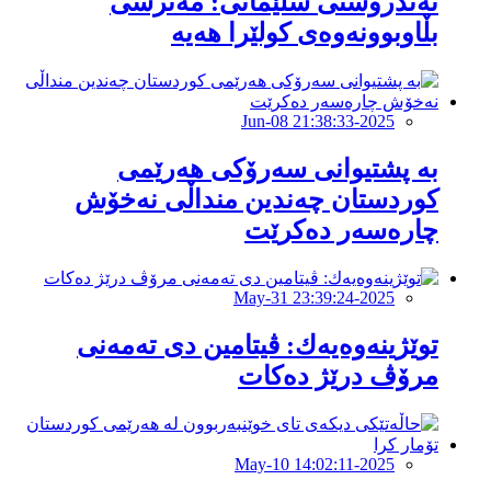
تەندروستی سلێمانی: مەترسی
بڵاوبوونەوەی کولێرا هەیە
2025-Jun-08 21:38:33
بە پشتیوانی سەرۆکی هەرێمی
كوردستان چەندین منداڵی نەخۆش
چارەسەر دەكرێت
2025-May-31 23:39:24
توێژینەوەیەك: ڤیتامین دی تەمەنی
مرۆڤ درێژ دەكات
2025-May-10 14:02:11