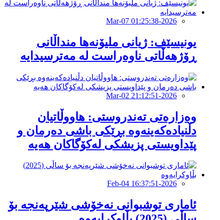
2026-Mar-07 01:25:38
یونیسێف: ژیانی ملیۆنەها منداڵانی
ڕۆژهەڵاتی ناوەراست لە مەترسیدایە
2026-Mar-02 21:12:51
وەزارەتی تەندروستی: هاووڵاتیان
دڵنیادەکەینەوە بڕێکی باشی دەرمان و
پێداویستی پزیشکی لەکۆگاکان هەیە
2026-Feb-04 16:37:51
ئاماری توشبوانی نەخۆشی شێرپەنجە بۆ
ساڵی (2025) بڵاوكرایەوە