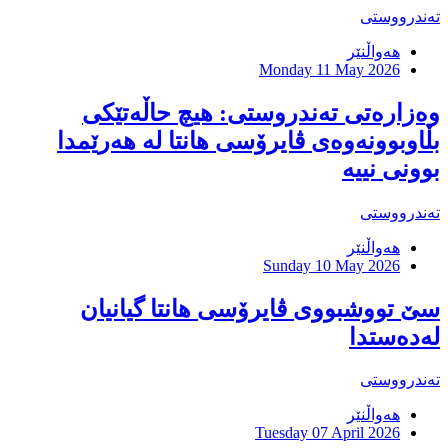
تەندرووستی
هەواڵنێر
Monday 11 May 2026
وەزارەتی تەندروستی: هیچ حاڵەتێکی
بڵاوبوونەوەی ڤایرۆسی هانتا لە هەرێمدا
بوونی نییە
تەندرووستی
هەواڵنێر
Sunday 10 May 2026
سێ تووشبووی ڤایرۆسی هانتا گیانیان
لەدەستدا
تەندرووستی
هەواڵنێر
Tuesday 07 April 2026