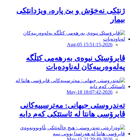
ژنێکی نەخۆش و بێ پارە، ویژدانێکی
بیمار
2026-Aug-05 15:51:15
ڤایرۆسێک نیوەی بەرهەمی کێڵگە
پەلەوەرییەکان لەناودەبات
2026-May-18 18:07:42
تەندروستی جیهانی: مەترسییەکانی
ڤایرۆسی هانتا لە ئاستێکی کەم دایە
2026-May-11 21:29:49