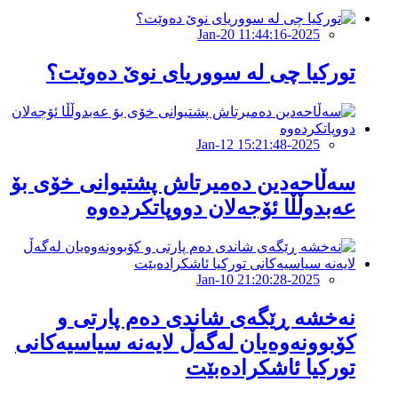
2025-Jan-20 11:44:16
توركیا چی لە سووریای نوێ دەوێت؟
2025-Jan-12 15:21:48
سەڵاحەدین دەمیرتاش پشتیوانی خۆی بۆ
عەبدوڵڵا ئۆجەلان دووپاتکردەوە
2025-Jan-10 21:20:28
نەخشە ڕێگەی شاندی دەم پارتی و
کۆبوونەوەیان لەگەڵ لایەنە سیاسیەکانی
تورکیا ئاشکرادەبێت