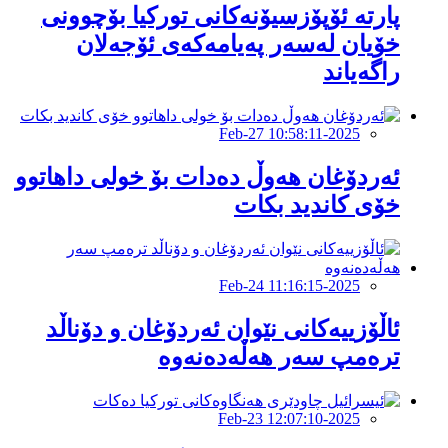
پارتە ئۆپۆزسیۆنەکانى تورکیا بۆچوونى
خۆیان لەسەر پەیامەکەى ئۆجەلان
راگەیاند
2025-Feb-27 10:58:11
ئەردۆغان هەوڵ دەدات بۆ خولی داهاتوو
خۆی كاندید بكات
2025-Feb-24 11:16:15
ئاڵۆزییەكانی نێوان ئەردۆغان و دۆناڵد
ترەمپ سەر هەڵەدەنەوە
2025-Feb-23 12:07:10