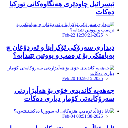
ئیسرائیل چاودێری هەنگاوەكانی توركیا
دەكات
2025-Feb-22 12:30:21
دیداری سەرۆكی ئۆكراینا و ئەردۆغان چ
پەیامێكی بۆ ترەمپ و پووتین تێیدایە؟
2025-Feb-20 10:59:15
جەهەپە كاندیدی خۆی بۆ هەڵبژاردنی
سەرۆكایەتی كۆمار دیاری دەكات
2025-Feb-04 08:51:38