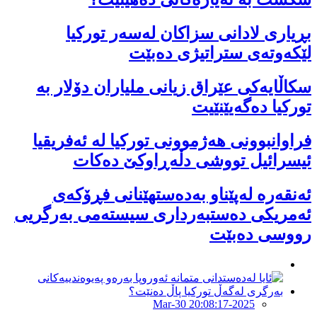
بڕیاری لادانی سزاكان لەسەر توركیا
لێكەوتەی ستراتیژی دەبێت
سکاڵایەکی عێراق زیانی ملیاران دۆلار بە
تورکیا دەگەیێنێیت
فراوانبوونی هەژموونی توركیا لە ئەفریقیا
ئیسرائیل تووشی دڵەڕاوكێ دەكات
ئەنقەرە لەپێناو بەدەستهێنانی فڕۆکەی
ئەمریکی دەستبەرداری سیستەمی بەرگریی
رووسی دەبێت
2025-Mar-30 20:08:17