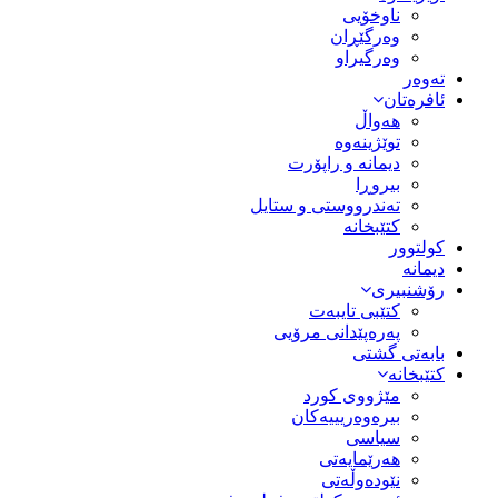
ناوخۆیی
وەرگێڕان
وەرگیراو
تەوەر
ئافرەتان
هەواڵ
توێژینەوە
دیمانە و راپۆرت
بیروڕا
تەندرووستی و ستایل
کتێبخانە
کولتوور
دیمانە
رۆشنبیری
کتێبی تایبەت
پەرەپێدانی مرۆیی
بابەتی گشتی
کتێبخانە
مێژووى کورد
بیرەوەریییەکان
سیاسى
هەرێمایەتی
نێودەوڵەتی