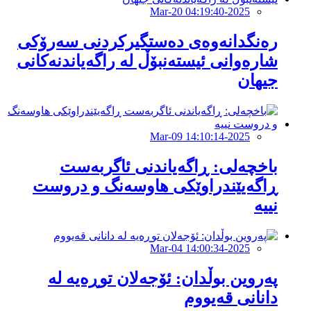
2025-Mar-20 04:19:40
رەنگدانەوەى دەستگیرکردنى سەرۆکى
شارەوانى ئیستەنبۆڵ لە راگەیاندنەکانى
جیهان
2025-Mar-09 14:10:14
باخچەلی: ڕاگەیاندنی ئاگربەست
ڕاگەیێندراوێکی هاوسەنگ و دروست
نییە
2025-Mar-04 14:00:34
پەروین بوڵدان: ئۆجەلان توڕەیە لە
دانانی قەیووم