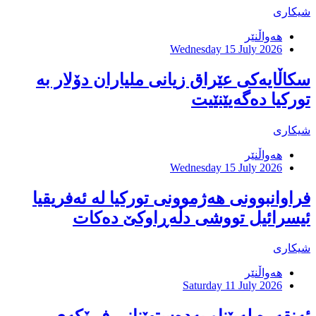
شیکاری
هەواڵنێر
Wednesday 15 July 2026
سکاڵایەکی عێراق زیانی ملیاران دۆلار بە
تورکیا دەگەیێنێیت
شیکاری
هەواڵنێر
Wednesday 15 July 2026
فراوانبوونی هەژموونی توركیا لە ئەفریقیا
ئیسرائیل تووشی دڵەڕاوكێ دەكات
شیکاری
هەواڵنێر
Saturday 11 July 2026