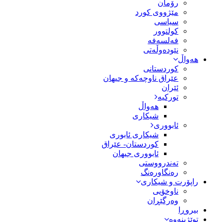
رۆمان
مێژووى کورد
سیاسى
کولتوور
فەلسەفە
نێودەوڵەتی
هەواڵ
کوردستانی
عێراق ناوچەکە و جیهان
ئێران
تورکیە
هەواڵ
شیکاری
ئابووری
شیکاری ئابوری
کوردستان- عێراق
ئابووری جیهان
تەندرووستی
رەنگاورەنگ
راپۆرت و شیکاری
ناوخۆیی
وەرگێڕان
بیروڕا
توێژینەوە