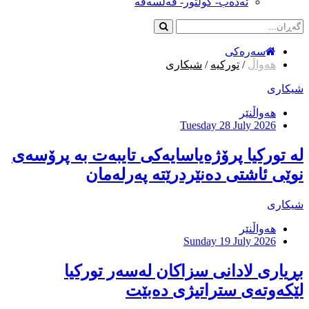
ئەدەب- کولتور- فەلسەفە
سەرەکی
هەواڵ
/
تورکیە
/
شیکاری
شیکاری
هەواڵنێر
Tuesday 28 July 2026
لە تورکیا پرۆژەیاسایەكی تایبەت بە پرۆسەی
نوێی ئاشتی دەنێردرێتە پەرلەمان
شیکاری
هەواڵنێر
Sunday 19 July 2026
بڕیاری لادانی سزاكان لەسەر توركیا
لێكەوتەی ستراتیژی دەبێت