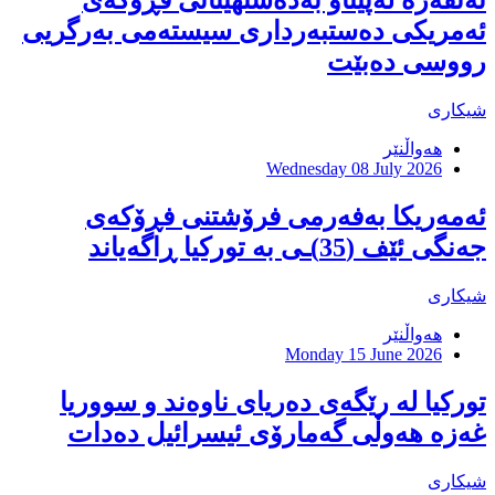
ئەنقەرە لەپێناو بەدەستهێنانی فڕۆکەی
ئەمریکی دەستبەرداری سیستەمی بەرگریی
رووسی دەبێت
شیکاری
هەواڵنێر
Wednesday 08 July 2026
ئەمەریکا بەفەرمی فرۆشتنی فڕۆکەی
جەنگی ئێف (35)ـی بە توركیا ڕاگەیاند
شیکاری
هەواڵنێر
Monday 15 June 2026
توركیا لە رێگەی دەریای ناوەند و سووریا
غەزە هەوڵی گەمارۆی ئیسرائیل دەدات
شیکاری