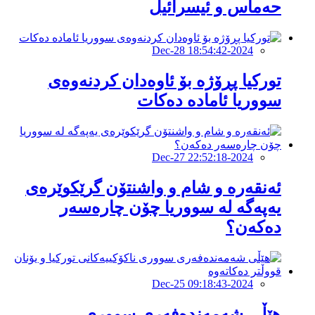
حەماس و ئیسرائیل
2024-Dec-28 18:54:42
تورکیا پڕۆژە بۆ ئاوەدان کردنەوەى
سووریا ئامادە دەکات
2024-Dec-27 22:52:18
ئەنقەرە و شام و واشنتۆن گرێکوێرەی
یەپەگە لە سووریا چۆن چارەسەر
دەکەن؟
2024-Dec-25 09:18:43
هێڵى شەمەندەفەرى سووری