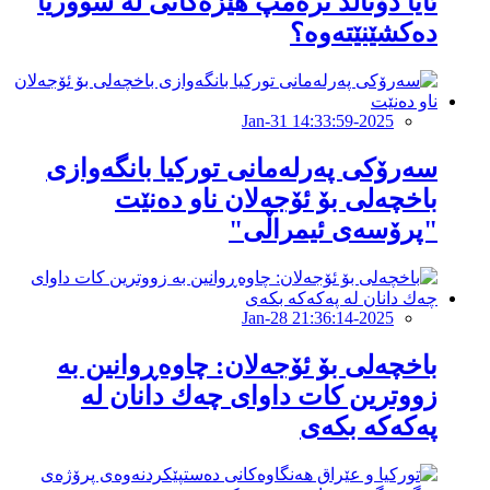
ئایا دۆناڵد ترەمپ هێزەکانى لە سووریا
دەکشێنێتەوە؟
2025-Jan-31 14:33:59
سەرۆکی پەرلەمانی تورکیا بانگەوازی
باخچەلی بۆ ئۆجەلان ناو دەنێت
"پرۆسەی ئیمراڵی"
2025-Jan-28 21:36:14
باخچەلی بۆ ئۆجەلان: چاوەڕوانین بە
زووترین کات داوای چەك دانان لە
پەكەكە بكەی