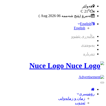
هەولێر
0
C
21
ئەمرۆ (پێنج شەممە 06 2026 Aug )
English
English
ماڵپەڕی پێشوو
پەیوەندی
دەربارە
Nuce Logo
Toggle
Navigation
رۆشنبیری
زمان و زمانه‌وانی
ئەدەب