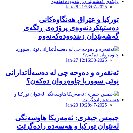
2025-Jan-28 21:53:07
تورکیا و عێراق هەنگاوەکانی
دەستپێکردنەوەی پرۆژەی ڕێگەی
گەشەپێدان زیندوودەکەنەوە
2025-Jan-27 12:16:38
ئەنقەرە و دەوحە چی لە دەسەڵاتدارانی
نوێی سووریا چاوەڕوان دەكەن؟
2025-Jan-23 19:28:47
جیمس جیفرى: ئەمەریکا هاوسەنگى
لەنێوان تورکیا و هەسەدە رادەگرێت