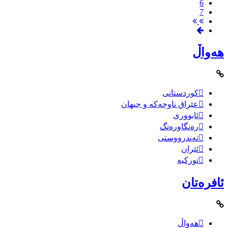
6
7
هەواڵ
کوردستانی
عێراق ناوچەکە و جیهان
ئابووری
رەنگاورەنگ
تەندرووستی
ئێران
تورکیە
ئافرەتان
هەواڵ