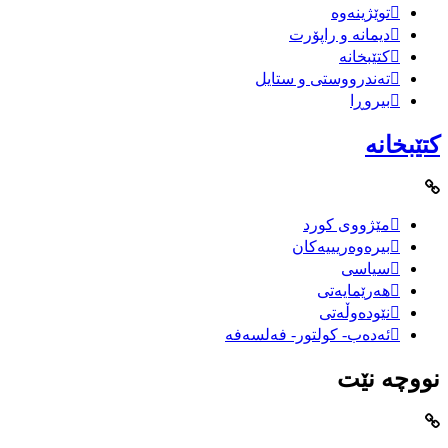
توێژینەوە
دیمانە و راپۆرت
کتێبخانە
تەندرووستی و ستایل
بیروڕا
کتێبخانە
مێژووى کورد
بیرەوەریییەکان
سیاسى
هەرێمایەتی
نێودەوڵەتی
ئەدەب- کولتور- فەلسەفە
نووچە نێت