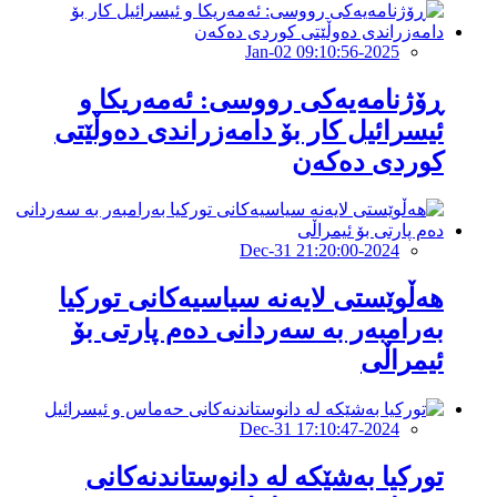
2025-Jan-02 09:10:56
ڕۆژنامەیەکی رووسی: ئەمەریکا و
ئیسرائیل کار بۆ دامەزراندى دەوڵێتى
کوردى دەکەن
2024-Dec-31 21:20:00
هەڵوێستی لایەنە سیاسیەکانی تورکیا
بەرامبەر بە سەردانی دەم پارتی بۆ
ئیمراڵی
2024-Dec-31 17:10:47
تورکیا بەشێکە لە دانوستاندنەکانى