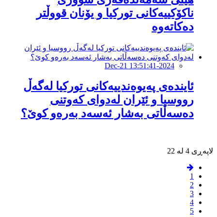
ناکۆکییەکانى تورکیا و یۆنان قووڵتر
دەکاتەوە
2024-Dec-21 13:51:41
ئایندەى پەیوەندییەکانى تورکیا لەگەڵ
رووسیا و ئێران لەدواى کەوتنى
دەسەڵاتى بەشار ئەسەد بەرەو كوێ؟
لاپەڕی 4 لە 22
1
2
3
4
5