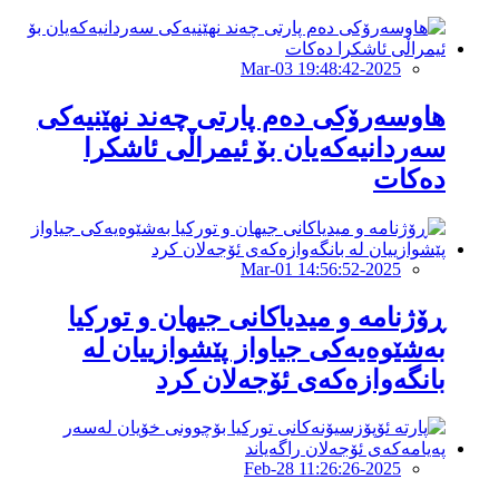
2025-Mar-03 19:48:42
هاوسەرۆکی دەم پارتی چەند نهێنیەکی
سەردانیەکەیان بۆ ئیمراڵی ئاشکرا
دەکات
2025-Mar-01 14:56:52
ڕۆژنامە و میدیاکانی جیهان و تورکیا
بەشێوەیەکی جیاواز پێشوازییان لە
بانگەوازەکەی ئۆجەلان کرد
2025-Feb-28 11:26:26