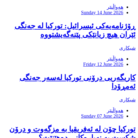
هەواڵنێر
Sunday 14 June 2026
ڕۆژنامەیەکی ئیسرائیل: تورکیا لە جەنگی
ئێران هیچ زیانێکی پێنەگەیشتووە
شیکاری
هەواڵنێر
Friday 12 June 2026
كاریگەریی درۆنی تورکیا لەسەر جەنگی
ئەمڕۆدا
شیکاری
هەواڵنێر
Sunday 07 June 2026
تورکیا چۆن لە ئەفریقیا بە مزگەوت و درۆن
شکست بە نەیارەکانى دەهێنێت؟