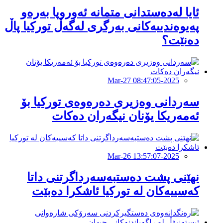
ئایا لەدەستدانى متمانە ئەوروپا بەرەو
پەیوەندییەکانى بەرگرى لەگەڵ تورکیا پاڵ
دەنێت؟
2025-Mar-27 08:47:05
سەردانی وەزیری دەرەوەی تورکیا بۆ
ئەمەریکا یۆنان نیگەران دەکات
2025-Mar-26 13:57:07
نهێنی پشت دەستبەسەرداگرتنی داتا
كەسییەكان لە توركیا ئاشكرا دەبێت