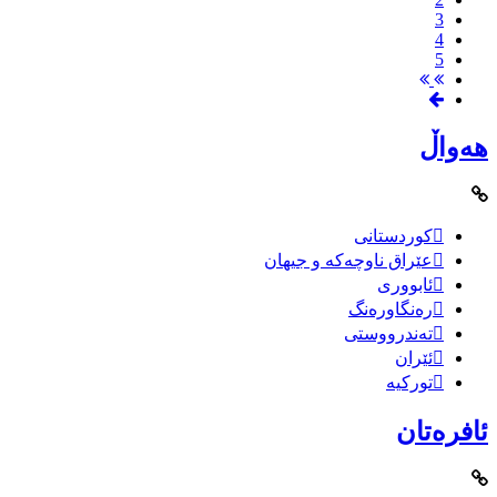
3
4
5
هەواڵ
کوردستانی
عێراق ناوچەکە و جیهان
ئابووری
رەنگاورەنگ
تەندرووستی
ئێران
تورکیە
ئافرەتان