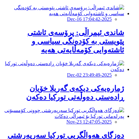
2025-Dec-16 17:04:42
شاندی ئیمراڵی: پرۆسەی ئاشتی
پێویستی بە کۆدەنگی سیاسی و
ئاشتەوایی کۆمەڵایەتی هەیە
2025-Dec-02 23:49:49
ژمارەیەکی دیكەی گەریلا خۆیان
ڕادەستی دەوڵەتی تورکیا دەكەن
2025-Nov-23 12:47:05
دەزگای هەواڵگریی توركیا سەرپەرشتی