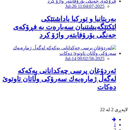
2025-Jul-26 11:04:07
بەریتانیا و تورکیا یاداشتێکی
لێکتێگەیشتنیان سەبارەت بە فڕۆکەی
جەنگی یۆرۆفایتەر واژۆ کرد
2025-Jul-14 00:02:58
ئەردۆغان پرسی چەکدانانی پەکەکە
لەگەڵ ژمارەیەك سەرۆكی وڵاتان تاوتوێ
دەکات
لاپەڕی 2 لە 22
1
2