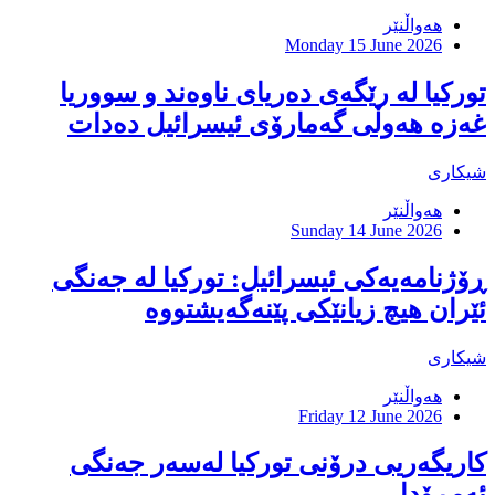
هەواڵنێر
Monday 15 June 2026
توركیا لە رێگەی دەریای ناوەند و سووریا
غەزە هەوڵی گەمارۆی ئیسرائیل دەدات
شیکاری
هەواڵنێر
Sunday 14 June 2026
ڕۆژنامەیەکی ئیسرائیل: تورکیا لە جەنگی
ئێران هیچ زیانێکی پێنەگەیشتووە
شیکاری
هەواڵنێر
Friday 12 June 2026
كاریگەریی درۆنی تورکیا لەسەر جەنگی
ئەمڕۆدا