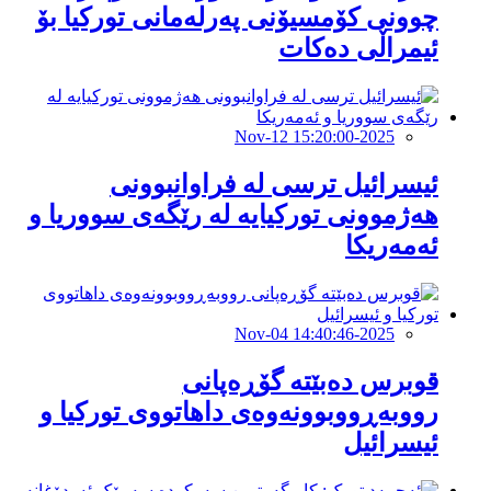
چوونی کۆمسیۆنی پەرلەمانی تورکیا بۆ
ئیمراڵی دەكات
2025-Nov-12 15:20:00
ئيسرائیل ترسى لە فراوانبوونى
هەژموونى تورکیایە لە رێگەى سووریا و
ئەمەریکا
2025-Nov-04 14:40:46
قوبرس دەبێتە گۆڕەپانى
رووبەڕووبوونەوەى داهاتووى تورکیا و
ئیسرائیل