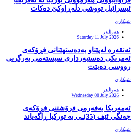
فراوانبوونی هەژموونی توركیا لە ئەفریقیا
ئیسرائیل تووشی دڵەڕاوكێ دەكات
شیکاری
هەواڵنێر
Saturday 11 July 2026
ئەنقەرە لەپێناو بەدەستهێنانی فڕۆکەی
ئەمریکی دەستبەرداری سیستەمی بەرگریی
رووسی دەبێت
شیکاری
هەواڵنێر
Wednesday 08 July 2026
ئەمەریکا بەفەرمی فرۆشتنی فڕۆکەی
جەنگی ئێف (35)ـی بە توركیا ڕاگەیاند
شیکاری