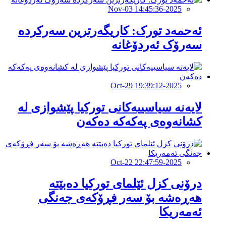
2025-Nov-03 14:45:36
ئەحمەد تورک: کاریگەرترین سەرکردە
سەرۆک ئەردۆغانە
2025-Oct-29 19:39:12
لایەنە سیاسییەکانی تورکیا پێشوازی لە
کشانەوەی پەکەکە دەکەن
2025-Oct-22 22:47:59
درۆنی کزل ئێلمای تورکیا دەبێتە
هەڕەشە بۆ سەر فڕۆکەی جەنگی
ئەمەریکا