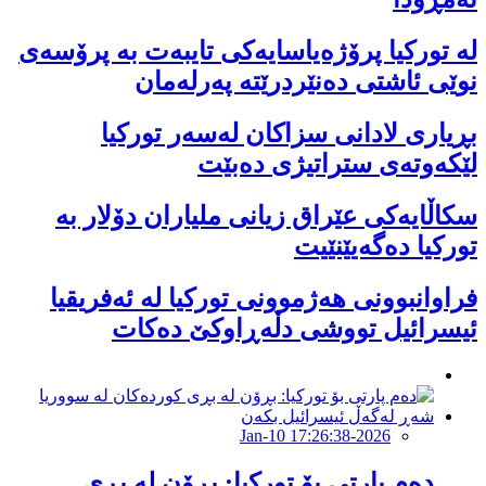
لە تورکیا پرۆژەیاسایەكی تایبەت بە پرۆسەی
نوێی ئاشتی دەنێردرێتە پەرلەمان
بڕیاری لادانی سزاكان لەسەر توركیا
لێكەوتەی ستراتیژی دەبێت
سکاڵایەکی عێراق زیانی ملیاران دۆلار بە
تورکیا دەگەیێنێیت
فراوانبوونی هەژموونی توركیا لە ئەفریقیا
ئیسرائیل تووشی دڵەڕاوكێ دەكات
2026-Jan-10 17:26:38
دەم پارتی بۆ تورکیا: بڕۆن لە بڕی