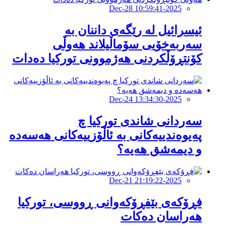
2025-Dec-28 10:59:41
ئیسرائیل لە رێگەى داننان بە
سەربەخۆیى سۆماڵیلاند هەوڵى
کۆنتڕۆڵکردنى هەژموونى تورکیا دەدات
2025-Dec-24 13:34:30
سەردانی شاندی توركیا چ
پەیوەندییەكانی بە ئاڵۆزییەكانی هەسەدە
و دیمەشق هەیە؟
2025-Dec-21 21:19:22
فڕۆکەی بێفڕۆکەوانی ڕووسی، تورکیا
هەراسان دەکات