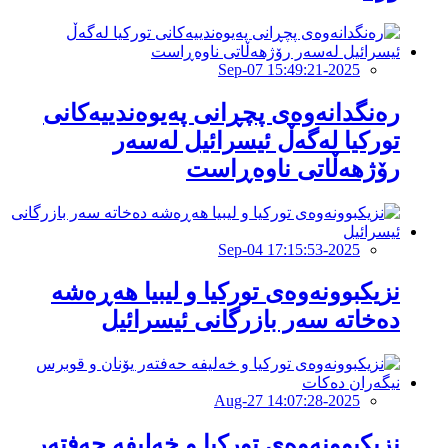
2025-Sep-07 15:49:21
رەنگدانەوەی پچڕانی پەیوەندییەكانی
توركیا لەگەڵ ئیسرائیل لەسەر
رۆژهەڵاتی ناوەڕاست
2025-Sep-04 17:15:53
نزیکبوونەوەى تورکیا و لیبیا هەڕەشە
دەخاتە سەر بازرگانى ئیسرائیل
2025-Aug-27 14:07:28
نزیكبوونەوەی توركیا و خەلیفە حەفتەر