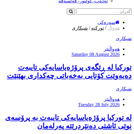
ئەدەب- کولتور- فەلسەفە
سەرەکی
هەواڵ
/
تورکیە
/
شیکاری
شیکاری
هەواڵنێر
Saturday 08 August 2026
تورکیا لە ڕێگەی پرۆژەیاسایەكی تایبەت
دەیەوێت کۆتایی بەخەباتی چەکداری بهێنێت
شیکاری
هەواڵنێر
Tuesday 28 July 2026
لە تورکیا پرۆژەیاسایەكی تایبەت بە پرۆسەی
نوێی ئاشتی دەنێردرێتە پەرلەمان