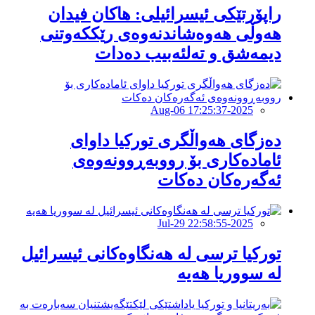
راپۆرتێكی ئیسرائیلی: هاكان فیدان
هەوڵی هەوەشاندنەوەی رێککەوتنى
دیمەشق و تەلئەبیب دەدات
2025-Aug-06 17:25:37
دەزگاى هەواڵگرى تورکیا داوای
ئامادەكاری بۆ رووبەڕوونەوەی
ئەگەرەكان دەكات
2025-Jul-29 22:58:55
تورکیا ترسى لە هەنگاوەکانى ئیسرائیل
لە سووریا هەیە