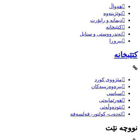
هەواڵ
توێژینەوە
دیمانە و راپۆرت
کتێبخانە
تەندرووستی و ستایل
بیروڕا
کتێبخانە
مێژووى کورد
بیرەوەریییەکان
سیاسى
هەرێمایەتی
نێودەوڵەتی
ئەدەب- کولتور- فەلسەفە
نووچە نێت