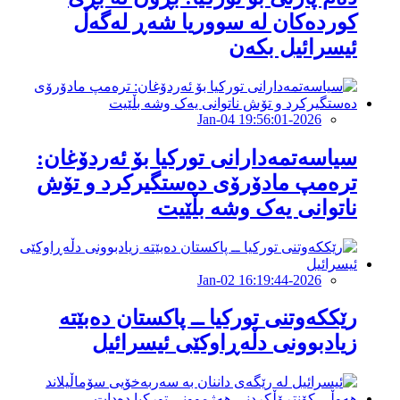
کوردەکان لە سووریا شەڕ لەگەڵ
ئیسرائیل بکەن
2026-Jan-04 19:56:01
سیاسەتمەدارانی توركیا بۆ ئەردۆغان:
ترەمپ مادۆرۆی دەستگیرکرد و تۆش
ناتوانی یەک وشە بڵێیت
2026-Jan-02 16:19:44
رێککەوتنى تورکیا ــ پاکستان دەبێتە
زیادبوونى دڵەڕاوکێى ئیسرائیل