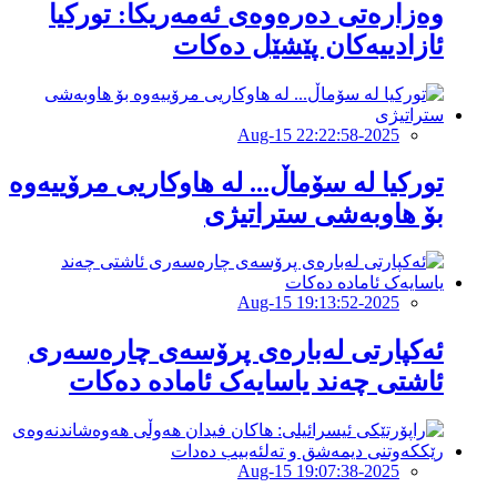
وەزارەتی دەرەوەی ئەمەریكا: توركیا
ئازادییەكان پێشێل دەكات
2025-Aug-15 22:22:58
تورکیا لە سۆماڵ... لە هاوکاریى مرۆییەوە
بۆ هاوبەشى ستراتیژى
2025-Aug-15 19:13:52
ئەکپارتی لەبارەی پرۆسەی چارەسەری
ئاشتی چەند یاسایەک ئامادە دەکات
2025-Aug-15 19:07:38