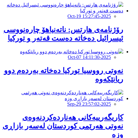
2025-Oct-19 15:27:45
رۆژنامەی هارتس: ناتەنیاهۆ چارەنووسی
ئیسرائیل دەخاتە دەست قەتەر و توركیا
2025-Oct-07 14:11:30
نەوتى رووسیا تورکیا دەخاتە بەردەم دوو
ریانێکەوە
2025-Sep-29 23:57:02
كاریگەرییەكانی هەناردەکردنەوەی
نەوتی هەرێمی کوردستان لەسەر بازاڕی
وزە