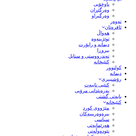
ناوخۆیی
وەرگێڕان
وەرگیراو
تەوەر
ئافرەتان
هەواڵ
توێژینەوە
دیمانە و راپۆرت
بیروڕا
تەندرووستی و ستایل
کتێبخانە
کولتوور
دیمانە
رۆشنبیری
کتێبی تایبەت
پەرەپێدانی مرۆیی
بابەتی گشتی
کتێبخانە
مێژووى کورد
بیرەوەریییەکان
سیاسى
هەرێمایەتی
نێودەوڵەتی