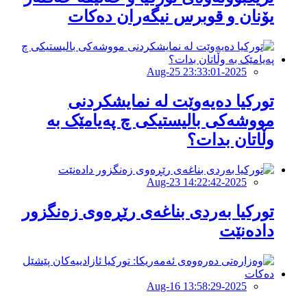
یۆنان و قوبرس نیگەران دەكات
2025-Aug-25 23:33:01
تورکیا دەیەوێت لە نمایشکردنی
مووشەکی بالیستیکی چ پەیامێک بە
وڵاتان بدات؟
2025-Aug-23 14:22:42
توركيا بەردی بناغەی رێڕەوی زەنگزور
دادەنێت
2025-Aug-16 13:58:29