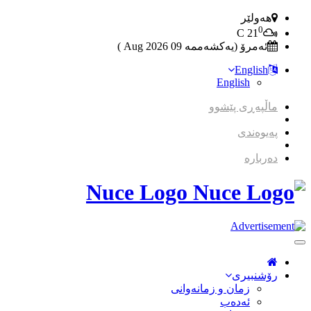
هەولێر
0
C
21
ئەمرۆ (یەکشەممە 09 2026 Aug )
English
English
ماڵپەڕی پێشوو
پەیوەندی
دەربارە
Nuce Logo
Toggle
Navigation
رۆشنبیری
زمان و زمانه‌وانی
ئەدەب