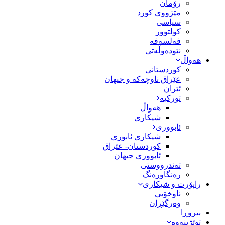
رۆمان
مێژووى کورد
سیاسى
کولتوور
فەلسەفە
نێودەوڵەتی
هەواڵ
کوردستانی
عێراق ناوچەکە و جیهان
ئێران
تورکیە
هەواڵ
شیکاری
ئابووری
شیکاری ئابوری
کوردستان- عێراق
ئابووری جیهان
تەندرووستی
رەنگاورەنگ
راپۆرت و شیکاری
ناوخۆیی
وەرگێڕان
بیروڕا
توێژینەوە