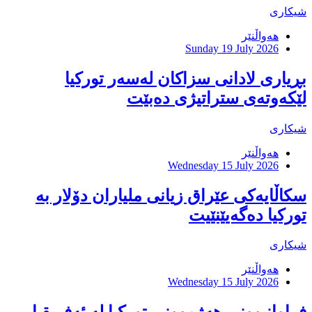
شیکاری
هەواڵنێر
Sunday 19 July 2026
بڕیاری لادانی سزاكان لەسەر توركیا
لێكەوتەی ستراتیژی دەبێت
شیکاری
هەواڵنێر
Wednesday 15 July 2026
سکاڵایەکی عێراق زیانی ملیاران دۆلار بە
تورکیا دەگەیێنێیت
شیکاری
هەواڵنێر
Wednesday 15 July 2026