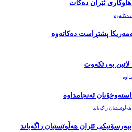
 هاوکاری ئێران دەکات
ەمەریکا پشتڕاست دەکاتەوە
لاتین بەڕێکەوت
استەوخۆیان ئەنجامداوە
ایپەرسۆنیکی ئێران هەڵوێستیان راگەیاند