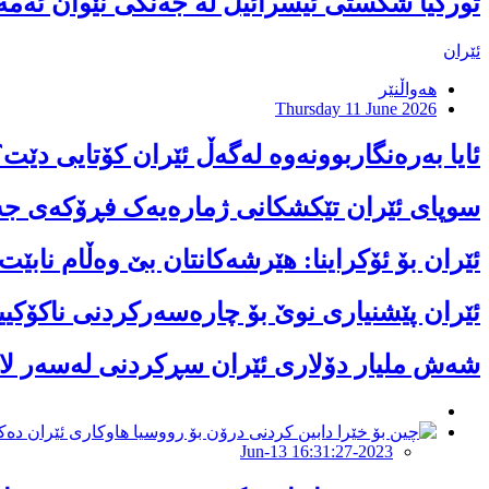
تورکیا شکستی ئیسرائیل لە جەنگی نێوان ئەمەری
ئێران
هەواڵنێر
Thursday 11 June 2026
ئایا بەرەنگاربوونەوە لەگەڵ ئێران كۆتایی دێت؟
سوپای ئێران تێکشکانی ژمارەیەک فڕۆکەی جە
ئێران بۆ ئۆکراینا: هێرشەکانتان بێ وەڵام نابێت
ئێران پێشنیارى نوێ بۆ چارەسەرکردنى ناکۆکیی
شەش ملیار دۆلاری ئێران سڕکردنی لەسەر لا
2023-Jun-13 16:31:27