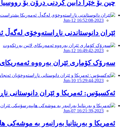
چین بۆ خێرا دابین کردنی درۆن بۆ رووسیا
2023-Jun-12 16:52:08
ئێران دانوستاندنی ناڕاستەوخۆی لەگەڵ ئ
2023-Jun-12 16:49:42
سەرۆک کۆماری ئێران بەرەوە ئەمەریکای 
2023-Jun-10 15:29:44
ئەکسیۆس: ئەمریکا و ئێران دانوستانی ناڕ
2023-Jun-07 16:21:39
ئەمریکا و بەریتانیا بەرانبەر بە موشەکی ه