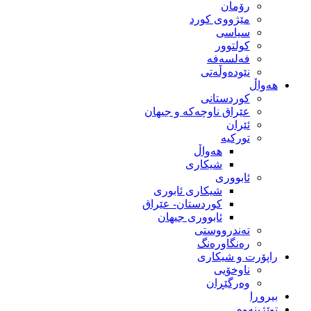
رۆمان
مێژووى کورد
سیاسى
کولتوور
فەلسەفە
نێودەوڵەتی
هەواڵ
کوردستانی
عێراق ناوچەکە و جیهان
ئێران
تورکیە
هەواڵ
شیکاری
ئابووری
شیکاری ئابوری
کوردستان- عێراق
ئابووری جیهان
تەندرووستی
رەنگاورەنگ
راپۆرت و شیکاری
ناوخۆیی
وەرگێڕان
بیروڕا
توێژینەوە