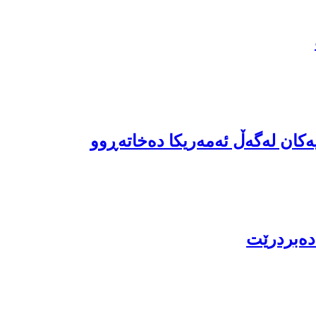
ەکان لەگەڵ ئەمەریکا دەخاتەڕوو
دەبردرێت