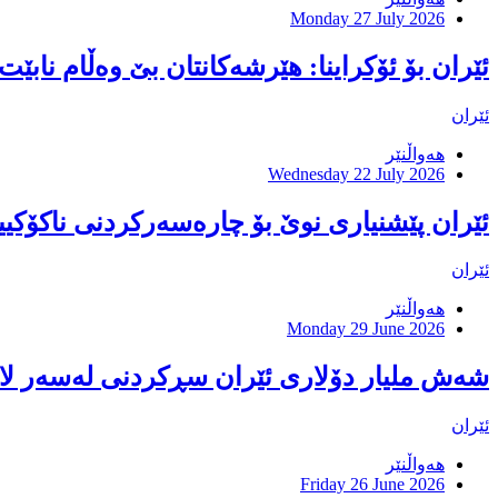
Monday 27 July 2026
ئێران بۆ ئۆکراینا: هێرشەکانتان بێ وەڵام نابێت
ئێران
هەواڵنێر
Wednesday 22 July 2026
ئێران پێشنیارى نوێ بۆ چارەسەرکردنى ناکۆکیی
ئێران
هەواڵنێر
Monday 29 June 2026
شەش ملیار دۆلاری ئێران سڕکردنی لەسەر لا
ئێران
هەواڵنێر
Friday 26 June 2026