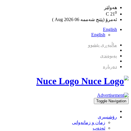
هەولێر
0
C
21
ئەمرۆ (پێنج شەممە 06 2026 Aug )
English
English
ماڵپەڕی پێشوو
پەیوەندی
دەربارە
Nuce Logo
Toggle Navigation
رۆشنبیری
زمان و زمانه‌وانی
ئەدەب