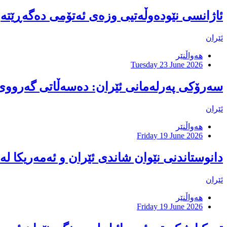
ئاژانسى نێودەوڵەتیى وزەى ئەتۆمى دەگەڕێتەو
ئێران
هەواڵنێر
Tuesday 23 June 2026
سەرۆکی پەرلەمانی ئێران: دەسەڵاتی گەرووی 
ئێران
هەواڵنێر
Friday 19 June 2026
دانوستاندنی نێوان شاندی ئێران و ئەمەریکا ل
ئێران
هەواڵنێر
Friday 19 June 2026