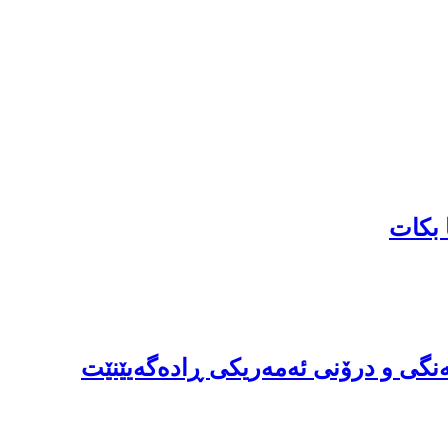
 بکات
نگی و درۆنی ئەمەریکی ڕادەگەیێنێت