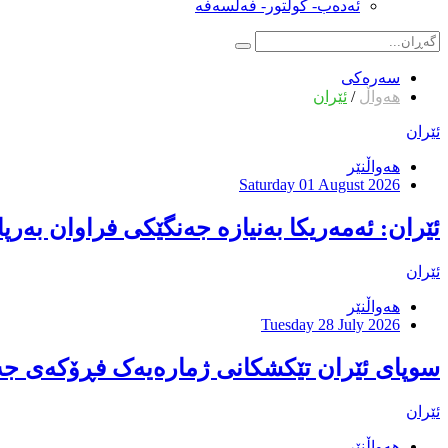
ئەدەب- کولتور- فەلسەفە
سەرەکی
هەواڵ
/
ئێران
ئێران
هەواڵنێر
Saturday 01 August 2026
ئێران: ئەمەریکا بەنیازە جەنگێکی فراوان بەرپا
ئێران
هەواڵنێر
Tuesday 28 July 2026
سوپای ئێران تێکشکانی ژمارەیەک فڕۆکەی جە
ئێران
هەواڵنێر