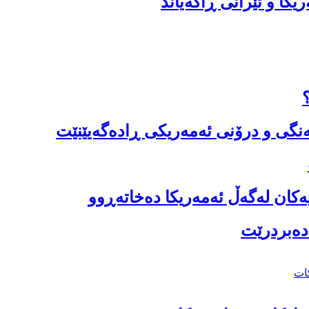
کا و ئێرانی ڕاگەیاند
نگی و درۆنی ئەمەریکی ڕادەگەیێنێت
ەکان لەگەڵ ئەمەریکا دەخاتەڕوو
دەبردرێت