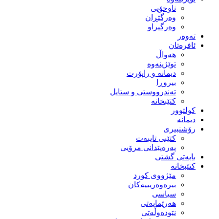
ناوخۆیی
وەرگێڕان
وەرگیراو
تەوەر
ئافرەتان
هەواڵ
توێژینەوە
دیمانە و راپۆرت
بیروڕا
تەندرووستی و ستایل
کتێبخانە
کولتوور
دیمانە
رۆشنبیری
کتێبی تایبەت
پەرەپێدانی مرۆیی
بابەتی گشتی
کتێبخانە
مێژووى کورد
بیرەوەریییەکان
سیاسى
هەرێمایەتی
نێودەوڵەتی