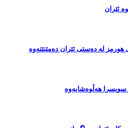
ە ئێران
هورمز لە دەستی ئێران دەمێنێتەوە
ە سویسرا هەڵوەشایەوە